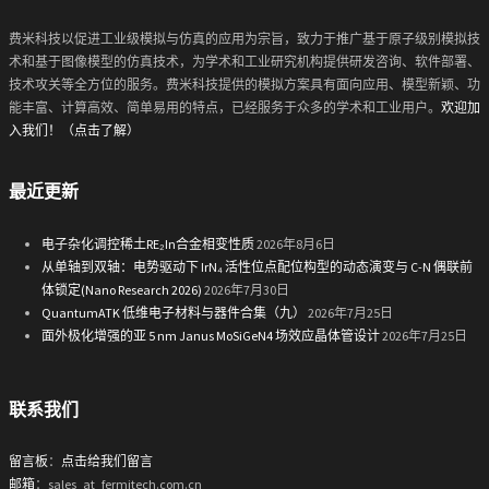
费米科技以促进工业级模拟与仿真的应用为宗旨，致力于推广基于原子级别模拟技
术和基于图像模型的仿真技术，为学术和工业研究机构提供研发咨询、软件部署、
技术攻关等全方位的服务。费米科技提供的模拟方案具有面向应用、模型新颖、功
能丰富、计算高效、简单易用的特点，已经服务于众多的学术和工业用户。
欢迎加
入我们！（点击了解）
最近更新
电子杂化调控稀土RE₂In合金相变性质
2026年8月6日
从单轴到双轴：电势驱动下 IrN₄ 活性位点配位构型的动态演变与 C-N 偶联前
体锁定(Nano Research 2026)
2026年7月30日
QuantumATK 低维电子材料与器件合集（九）
2026年7月25日
面外极化增强的亚 5 nm Janus MoSiGeN4 场效应晶体管设计
2026年7月25日
联系我们
留言板
：
点击给我们留言
邮箱
：sales_at_fermitech.com.cn