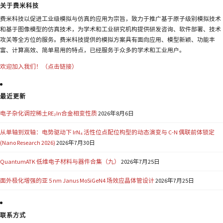
关于费米科技
费米科技以促进工业级模拟与仿真的应用为宗旨，致力于推广基于原子级别模拟技术
和基于图像模型的仿真技术，为学术和工业研究机构提供研发咨询、软件部署、技术
攻关等全方位的服务。费米科技提供的模拟方案具有面向应用、模型新颖、功能丰
富、计算高效、简单易用的特点，已经服务于众多的学术和工业用户。
欢迎加入我们！（点击链接）
最近更新
电子杂化调控稀土RE₂In合金相变性质
2026年8月6日
从单轴到双轴：电势驱动下 IrN₄ 活性位点配位构型的动态演变与 C-N 偶联前体锁定
(Nano Research 2026)
2026年7月30日
QuantumATK 低维电子材料与器件合集（九）
2026年7月25日
面外极化增强的亚 5 nm Janus MoSiGeN4 场效应晶体管设计
2026年7月25日
联系方式