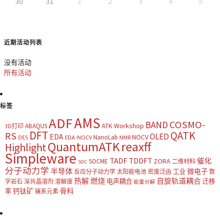
30
31
1
2
3
4
5
近期活动列表
没有活动
所有活动
标签
AMS
ADF
COSMO-
BAND
ATK Workshop
ABAQUS
3D打印
DFT
QATK
RS
OLED
EDA
NOCV
NanoLab
DES
EDA-NOCV
NMR
QuantumATK
reaxff
Highlight
Simpleware
TADF
TDDFT
催化
ZORA
SOCME
二维材料
SOC
分子动力学
半导体
微电子
工业
反应分子动力学
太阳能电池
密度泛函
数
热解
燃烧
自旋轨道耦合
电声耦合
迁移
字岩石
深共晶溶剂
溶解度
能量分解
钙钛矿
骨科
率
镧系元素