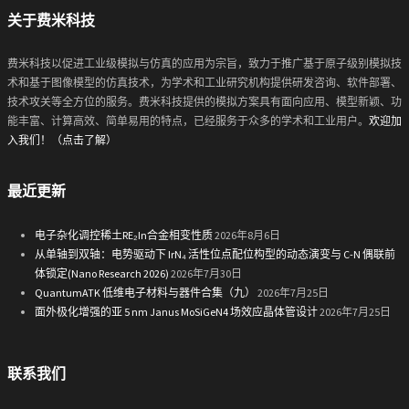
关于费米科技
费米科技以促进工业级模拟与仿真的应用为宗旨，致力于推广基于原子级别模拟技
术和基于图像模型的仿真技术，为学术和工业研究机构提供研发咨询、软件部署、
技术攻关等全方位的服务。费米科技提供的模拟方案具有面向应用、模型新颖、功
能丰富、计算高效、简单易用的特点，已经服务于众多的学术和工业用户。
欢迎加
入我们！（点击了解）
最近更新
电子杂化调控稀土RE₂In合金相变性质
2026年8月6日
从单轴到双轴：电势驱动下 IrN₄ 活性位点配位构型的动态演变与 C-N 偶联前
体锁定(Nano Research 2026)
2026年7月30日
QuantumATK 低维电子材料与器件合集（九）
2026年7月25日
面外极化增强的亚 5 nm Janus MoSiGeN4 场效应晶体管设计
2026年7月25日
联系我们