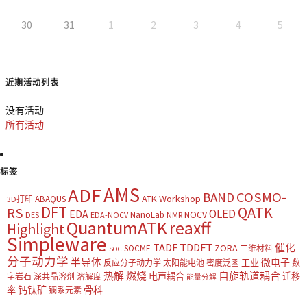
30
31
1
2
3
4
5
近期活动列表
没有活动
所有活动
标签
AMS
ADF
COSMO-
BAND
ATK Workshop
ABAQUS
3D打印
DFT
QATK
RS
OLED
EDA
NOCV
NanoLab
DES
EDA-NOCV
NMR
QuantumATK
reaxff
Highlight
Simpleware
TADF
TDDFT
催化
ZORA
SOCME
二维材料
SOC
分子动力学
半导体
微电子
工业
反应分子动力学
太阳能电池
密度泛函
数
热解
燃烧
自旋轨道耦合
电声耦合
迁移
字岩石
深共晶溶剂
溶解度
能量分解
钙钛矿
骨科
率
镧系元素