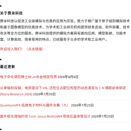
关于费米科技
费米科技以促进工业级模拟与仿真的应用为宗旨，致力于推广基于原子级别模拟技术
和基于图像模型的仿真技术，为学术和工业研究机构提供研发咨询、软件部署、技术
攻关等全方位的服务。费米科技提供的模拟方案具有面向应用、模型新颖、功能丰
富、计算高效、简单易用的特点，已经服务于众多的学术和工业用户。
欢迎加入我们！（点击链接）
最近更新
电子杂化调控稀土RE₂In合金相变性质
2026年8月6日
从单轴到双轴：电势驱动下 IrN₄ 活性位点配位构型的动态演变与 C-N 偶联前体锁定
(Nano Research 2026)
2026年7月30日
QuantumATK 低维电子材料与器件合集（九）
2026年7月25日
面外极化增强的亚 5 nm Janus MoSiGeN4 场效应晶体管设计
2026年7月25日