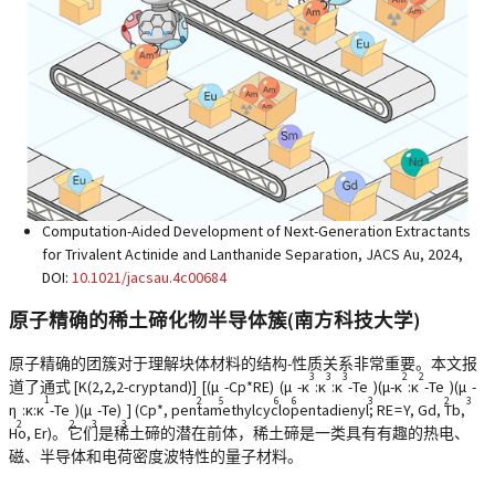
Computation-Aided Development of Next-Generation Extractants
for Trivalent Actinide and Lanthanide Separation, JACS Au, 2024,
DOI:
10.1021/jacsau.4c00684
原子精确的稀土碲化物半导体簇(南方科技大学)
原子精确的团簇对于理解块体材料的结构-性质关系非常重要。本文报
3
3
3
2
2
道了通式 [K(2,2,2-cryptand)]
[(μ
-Cp*RE)
(μ
-κ
:κ
:κ
-Te
)(μ-κ
:κ
-Te
)(μ
-
1
2
5
6
6
3
2
3
η
:κ:κ
-Te
)(μ
-Te)
] (Cp*, pentamethylcyclopentadienyl; RE = Y, Gd, Tb,
2
2
3
3
Ho, Er)。它们是稀土碲的潜在前体，稀土碲是一类具有有趣的热电、
磁、半导体和电荷密度波特性的量子材料。