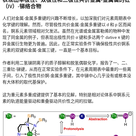
表现出单极性、双极性和三极性共价金属-金属键的钍
（IV）-锑络合物
人们对金属-金属多重键的兴趣不断增长，以加深我们对元素周期表中
化学键的理解。然而，尽管极性共价金属-金属多重键以 d 和 p 区而闻
名，锕系元素领域相对欠发达。虽然在光谱或金属富勒烯的物种中发
现了同金属的例子，但表现出极性共价 σ 键和多达两个 dative π 键的
异金属衍生物更为普遍。因此，在正常实验条件下确保极性共价锕系
元素的双键和金属-金属三键，一直是一个基本目标。
作者利用二氢锑阴离子的质子醇解和脱氢偶联化学，报告了一、二、
三重钍-锑键，从而在正常实验条件下，在元素周期表中最重的一些离
子间，引入了极性共价锕-金属多重键，其中锑中心几乎没有或根本没
有大体积的取代基保护。
这为重元素多重成键提供了基本的见解，特别是相对论体系中锕系元
素的轨道能量驱动和重叠驱动共价性之间的拉锯。