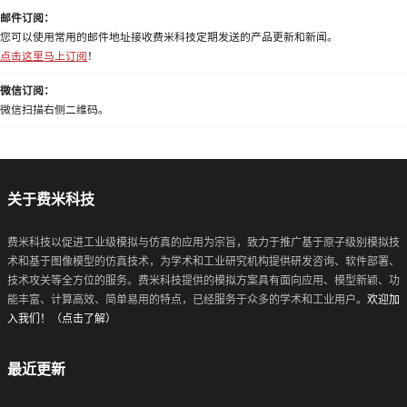
邮件订阅：
您可以使用常用的邮件地址接收费米科技定期发送的产品更新和新闻。
点击这里马上订阅
！
微信订阅：
微信扫描右侧二维码。
关于费米科技
费米科技以促进工业级模拟与仿真的应用为宗旨，致力于推广基于原子级别模拟技
术和基于图像模型的仿真技术，为学术和工业研究机构提供研发咨询、软件部署、
技术攻关等全方位的服务。费米科技提供的模拟方案具有面向应用、模型新颖、功
能丰富、计算高效、简单易用的特点，已经服务于众多的学术和工业用户。
欢迎加
入我们！（点击了解）
最近更新