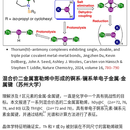
Thorium(IV)–antimony complexes exhibiting single, double, and
triple polar covalent metal–metal bonds, Jingzhen Du, Kevin
Dollberg, John A. Seed, Ashley J. Wooles, Carsten von Hänisch &
Stephen T. Liddle, Nature Chemistry, 2024, volume 16,
780–790
混合价二金属富勒烯中形成的锕系-镧系单电子金属-金
属键（苏州大学）
理解涉及 f 区元素的金属-金属键，一直是化学中一个具有挑战性的目
标。本文报道了一系列混合价态的二金属富勒烯，hDy@C
(2
n
= 72, 76,
2
n
78, and 80) 以及 ThY@C
(2
n
= 72 and 78)，具有单电子锕系元素-镧系元
2
n
素金属键，并通过结构、光谱和计算方法进行了表征。
晶体学特征明确证实，Th 和 Y 或 Dy 被封装在不同尺寸的富勒烯碳笼