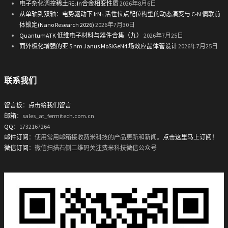
电子杂化调控稀土RE₂In合金相变性质
2026年8月6日
从单轴到双轴：电势驱动下 IrN₄ 活性位点配位构型的动态演变与 C-N 偶联前
体锁定(Nano Research 2026)
2026年7月30日
QuantumATK 低维电子材料与器件合集（九）
2026年7月25日
面外极化增强的亚 5 nm Janus MoSiGeN4 场效应晶体管设计
2026年7月25日
联系我们
留言板
：
点击给我们留言
邮箱
：sales_at_fermitech.com.cn
QQ
：1732167264
邮件订阅
：使用常用邮箱接收费米科技的产品更新和新闻。
点击这里马上订阅！
微信订阅
：微信扫描右侧二维码关注费米科技微信公众号