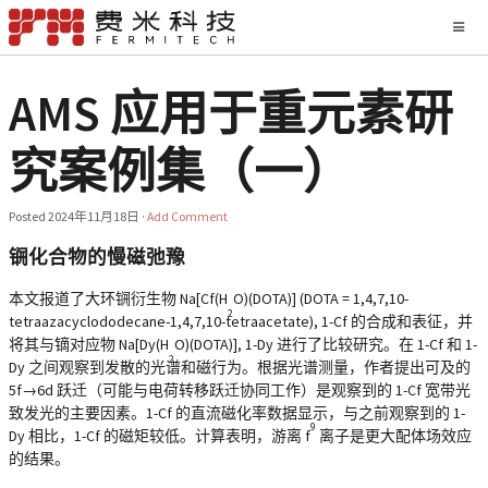
AMS 应用于重元素研
究案例集（一）
Posted
2024年11月18日
·
Add Comment
锎化合物的慢磁弛豫
本文报道了大环锎衍生物 Na[Cf(H
O)(DOTA)] (DOTA = 1,4,7,10-
2
tetraazacyclododecane-1,4,7,10-tetraacetate),
1-Cf
的合成和表征，并
将其与镝对应物 Na[Dy(H
O)(DOTA)],
1-Dy
进行了比较研究。在 1-Cf 和 1-
2
Dy 之间观察到发散的光谱和磁行为。根据光谱测量，作者提出可及的
5f→6d 跃迁（可能与电荷转移跃迁协同工作）是观察到的 1-Cf 宽带光
致发光的主要因素。1-Cf 的直流磁化率数据显示，与之前观察到的 1-
9
Dy 相比，1-Cf 的磁矩较低。计算表明，游离 f
离子是更大配体场效应
的结果。