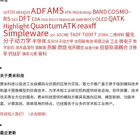
AMS
ADF
COSMO-
BAND
ATK Workshop
ABAQUS
3D打印
DFT
QATK
RS
OLED
EDA
NOCV
NanoLab
DES
EDA-NOCV
NMR
QuantumATK
reaxff
Highlight
Simpleware
TADF
TDDFT
催化
ZORA
SOCME
二维材料
SOC
分子动力学
半导体
微电子
工业
反应分子动力学
太阳能电池
密度泛函
数
热解
燃烧
自旋轨道耦合
电声耦合
迁移
字岩石
深共晶溶剂
溶解度
能量分解
钙钛矿
骨科
率
镧系元素
关于费米科技
费米科技以促进工业级模拟与仿真的应用为宗旨，致力于推广基于原子级别模拟技术
和基于图像模型的仿真技术，为学术和工业研究机构提供研发咨询、软件部署、技术
攻关等全方位的服务。费米科技提供的模拟方案具有面向应用、模型新颖、功能丰
富、计算高效、简单易用的特点，已经服务于众多的学术和工业用户。
欢迎加入我们！（点击链接）
最近更新