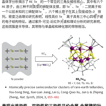
晶体学分析揭示了 RE
Te
的一个常见的三角反棱柱核心，其中有六个
2–
2–
6
10
RE 原子，由三种不同类型的碲配体支撑，即 Te
、Te
– 二阴离子和
4–
2
一个以前未知的三碲配体Te
，六个稀土原子在其上铰接成伪-
D
排
4–
3
3d
列。密度泛函理论研究表明，线性高价 Te
离子具有三中心四电子键
3
的电子结构特征。通过紫外-可见-近红外光谱和理论分析的研究表明，
这些团簇是半导体，其带隙与单晶硅和砷化镓的带隙相当。
Atomically precise semiconductor clusters of rare-earth tellurides,
You-Song Ding, Xue-Lian Jiang, Lei Li, Cong-Qiao Xu, Jun Li & Zhiping
Zheng,
Nat. Synth
, 2024,
3
,
655–661