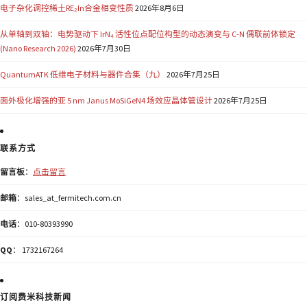
电子杂化调控稀土RE₂In合金相变性质
2026年8月6日
从单轴到双轴：电势驱动下 IrN₄ 活性位点配位构型的动态演变与 C-N 偶联前体锁定
(Nano Research 2026)
2026年7月30日
QuantumATK 低维电子材料与器件合集（九）
2026年7月25日
面外极化增强的亚 5 nm Janus MoSiGeN4 场效应晶体管设计
2026年7月25日
联系方式
留言板
：
点击留言
邮箱
：sales_at_fermitech.com.cn
电话
：010-80393990
QQ
： 1732167264
订阅费米科技新闻