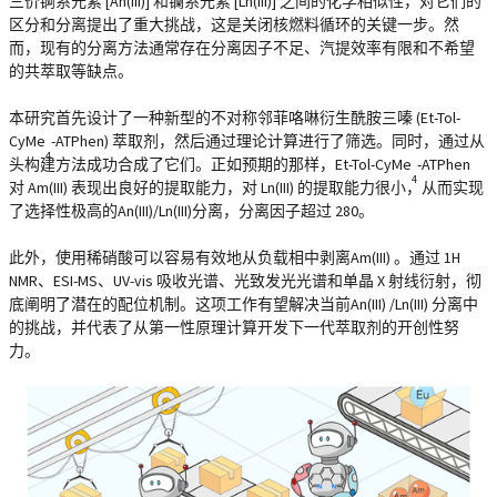
三价锕系元素 [An(III)] 和镧系元素 [Ln(III)] 之间的化学相似性，对它们的
区分和分离提出了重大挑战，这是关闭核燃料循环的关键一步。然
而，现有的分离方法通常存在分离因子不足、汽提效率有限和不希望
的共萃取等缺点。
本研究首先设计了一种新型的不对称邻菲咯啉衍生酰胺三嗪 (Et-Tol-
CyMe
-ATPhen) 萃取剂，然后通过理论计算进行了筛选。同时，通过从
4
头构建方法成功合成了它们。正如预期的那样，Et-Tol-CyMe
-ATPhen
4
对 Am(III) 表现出良好的提取能力，对 Ln(III) 的提取能力很小，从而实现
了选择性极高的An(III)/Ln(III)分离，分离因子超过 280。
此外，使用稀硝酸可以容易有效地从负载相中剥离Am(III) 。通过 1H
NMR、ESI-MS、UV-vis 吸收光谱、光致发光光谱和单晶 X 射线衍射，彻
底阐明了潜在的配位机制。这项工作有望解决当前An(III) /Ln(III) 分离中
的挑战，并代表了从第一性原理计算开发下一代萃取剂的开创性努
力。