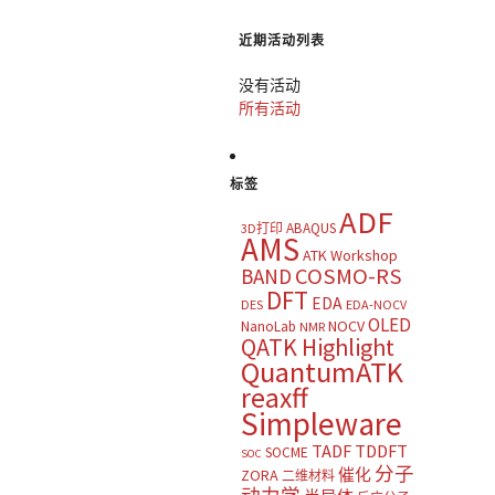
近期活动列表
没有活动
所有活动
标签
ADF
ABAQUS
3D打印
AMS
ATK Workshop
COSMO-RS
BAND
DFT
EDA
DES
EDA-NOCV
OLED
NOCV
NanoLab
NMR
QATK Highlight
QuantumATK
reaxff
Simpleware
TADF
TDDFT
SOCME
SOC
分子
催化
ZORA
二维材料