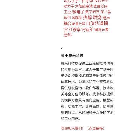
动力学
半导体
反应分子
动力学
太阳能电池
密度泛函
微电子
工业
数字岩石
深共晶
热解
燃烧
电声
溶剂
溶解度
自旋轨道耦
耦合
能量分解
合
钙钛矿
迁移率
镧系元素
骨科
关于费米科技
费米科技以促进工业级模拟与仿真
的应用为宗旨，致力于推广基于原
子级别模拟技术和基于图像模型的
仿真技术，为学术和工业研究机构
提供研发咨询、软件部署、技术攻
关等全方位的服务。费米科技提供
的模拟方案具有面向应用、模型新
颖、功能丰富、计算高效、简单易
用的特点，已经服务于众多的学术
和工业用户。
欢迎加入我们！（点击链接）