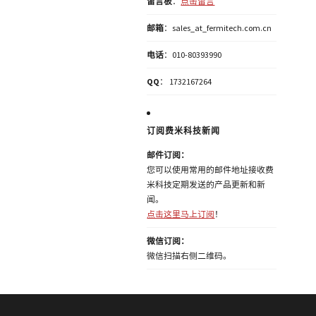
留言板
：
点击留言
邮箱
：sales_at_fermitech.com.cn
电话
：010-80393990
QQ
： 1732167264
订阅费米科技新闻
邮件订阅：
您可以使用常用的邮件地址接收费
米科技定期发送的产品更新和新
闻。
点击这里马上订阅
！
微信订阅：
微信扫描右侧二维码。