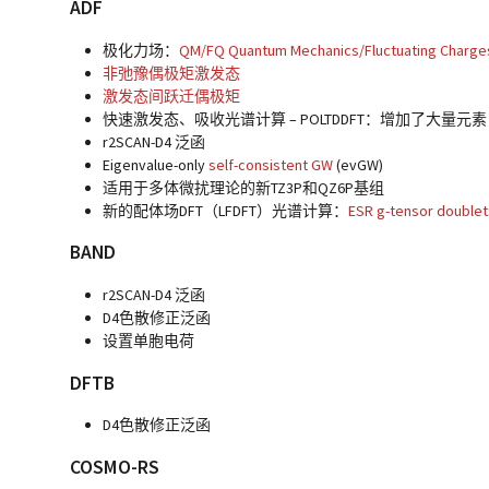
ADF
极化力场：
QM/FQ Quantum Mechanics/Fluctuating Charge
非弛豫偶极矩激发态
激发态间跃迁偶极矩
快速激发态、吸收光谱计算 – POLTDDFT：增加了大量
r2SCAN-D4 泛函
Eigenvalue-only
self-consistent GW
(evGW)
适用于多体微扰理论的新TZ3P和QZ6P基组
新的配体场DFT（LFDFT）光谱计算：
ESR g-tensor doublet
BAND
r2SCAN-D4 泛函
D4色散修正泛函
设置单胞电荷
DFTB
D4色散修正泛函
COSMO-RS