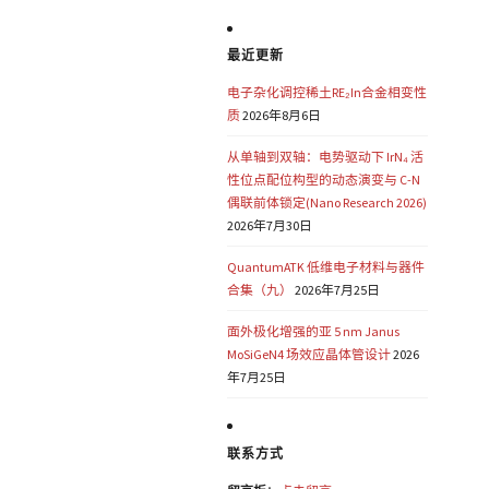
最近更新
电子杂化调控稀土RE₂In合金相变性
质
2026年8月6日
从单轴到双轴：电势驱动下 IrN₄ 活
性位点配位构型的动态演变与 C-N
偶联前体锁定(Nano Research 2026)
2026年7月30日
QuantumATK 低维电子材料与器件
合集（九）
2026年7月25日
面外极化增强的亚 5 nm Janus
MoSiGeN4 场效应晶体管设计
2026
年7月25日
联系方式