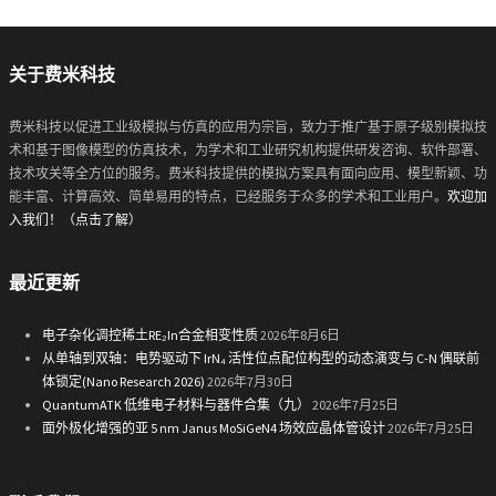
关于费米科技
费米科技以促进工业级模拟与仿真的应用为宗旨，致力于推广基于原子级别模拟技
术和基于图像模型的仿真技术，为学术和工业研究机构提供研发咨询、软件部署、
技术攻关等全方位的服务。费米科技提供的模拟方案具有面向应用、模型新颖、功
能丰富、计算高效、简单易用的特点，已经服务于众多的学术和工业用户。
欢迎加
入我们！（点击了解）
最近更新
电子杂化调控稀土RE₂In合金相变性质
2026年8月6日
从单轴到双轴：电势驱动下 IrN₄ 活性位点配位构型的动态演变与 C-N 偶联前
体锁定(Nano Research 2026)
2026年7月30日
QuantumATK 低维电子材料与器件合集（九）
2026年7月25日
面外极化增强的亚 5 nm Janus MoSiGeN4 场效应晶体管设计
2026年7月25日