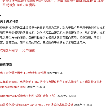
热解
燃烧
自旋轨道耦合
电声耦合
迁移
字岩石
深共晶溶剂
溶解度
能量分解
钙钛矿
骨科
率
镧系元素
关于费米科技
费米科技以促进工业级模拟与仿真的应用为宗旨，致力于推广基于原子级别模拟技术
和基于图像模型的仿真技术，为学术和工业研究机构提供研发咨询、软件部署、技术
攻关等全方位的服务。费米科技提供的模拟方案具有面向应用、模型新颖、功能丰
富、计算高效、简单易用的特点，已经服务于众多的学术和工业用户。
欢迎加入我们！（点击链接）
最近更新
电子杂化调控稀土RE₂In合金相变性质
2026年8月6日
从单轴到双轴：电势驱动下 IrN₄ 活性位点配位构型的动态演变与 C-N 偶联前体锁定
(Nano Research 2026)
2026年7月30日
QuantumATK 低维电子材料与器件合集（九）
2026年7月25日
面外极化增强的亚 5 nm Janus MoSiGeN4 场效应晶体管设计
2026年7月25日