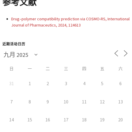
参考文献
Drug–polymer compatibility prediction via COSMO-RS, International
Journal of Pharmaceutics, 2024, 124613
近期活动日历
日
一
二
三
四
五
六
31
1
2
3
4
5
6
7
8
9
10
11
12
13
14
15
16
17
18
19
20