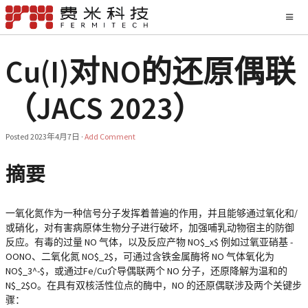
Cu(I)对NO的还原偶联
（JACS 2023）
Posted
2023年4月7日
·
Add Comment
摘要
一氧化氮作为一种信号分子发挥着普遍的作用，并且能够通过氧化和/
或硝化，对有害病原体生物分子进行破坏，加强哺乳动物宿主的防御
反应。有毒的过量 NO 气体，以及反应产物 NO$_x$ 例如过氧亚硝基 -
OONO、二氧化氮 NO$_2$，可通过含铁金属酶将 NO 气体氧化为
NO$_3^-$，或通过Fe/Cu介导偶联两个 NO 分子，还原降解为温和的
N$_2$O。在具有双核活性位点的酶中，NO 的还原偶联涉及两个关键步
骤：