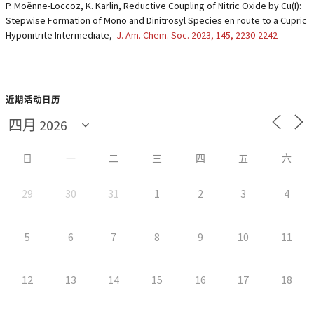
P. Moënne-Loccoz, K. Karlin,
Reductive Coupling of Nitric Oxide by Cu(I):
Stepwise Formation of Mono and Dinitrosyl Species en route to a Cupric
Hyponitrite Intermediate
,
J. Am. Chem. Soc. 2023, 145, 2230-2242
近期活动日历
日
一
二
三
四
五
六
29
30
31
1
2
3
4
5
6
7
8
9
10
11
12
13
14
15
16
17
18