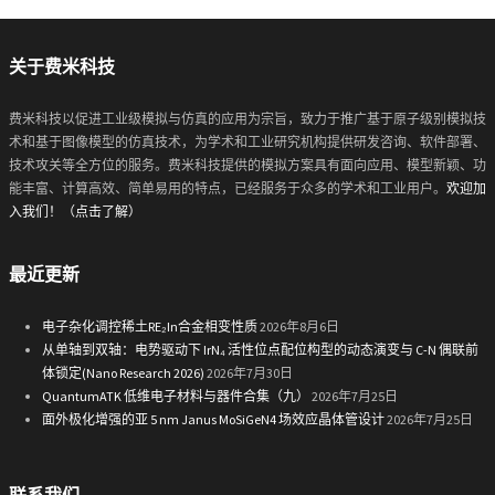
关于费米科技
费米科技以促进工业级模拟与仿真的应用为宗旨，致力于推广基于原子级别模拟技
术和基于图像模型的仿真技术，为学术和工业研究机构提供研发咨询、软件部署、
技术攻关等全方位的服务。费米科技提供的模拟方案具有面向应用、模型新颖、功
能丰富、计算高效、简单易用的特点，已经服务于众多的学术和工业用户。
欢迎加
入我们！（点击了解）
最近更新
电子杂化调控稀土RE₂In合金相变性质
2026年8月6日
从单轴到双轴：电势驱动下 IrN₄ 活性位点配位构型的动态演变与 C-N 偶联前
体锁定(Nano Research 2026)
2026年7月30日
QuantumATK 低维电子材料与器件合集（九）
2026年7月25日
面外极化增强的亚 5 nm Janus MoSiGeN4 场效应晶体管设计
2026年7月25日
联系我们