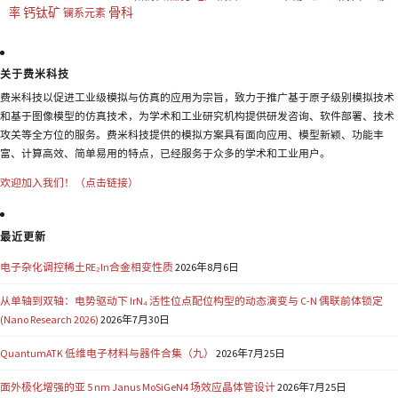
钙钛矿
骨科
率
镧系元素
关于费米科技
费米科技以促进工业级模拟与仿真的应用为宗旨，致力于推广基于原子级别模拟技术
和基于图像模型的仿真技术，为学术和工业研究机构提供研发咨询、软件部署、技术
攻关等全方位的服务。费米科技提供的模拟方案具有面向应用、模型新颖、功能丰
富、计算高效、简单易用的特点，已经服务于众多的学术和工业用户。
欢迎加入我们！（点击链接）
最近更新
电子杂化调控稀土RE₂In合金相变性质
2026年8月6日
从单轴到双轴：电势驱动下 IrN₄ 活性位点配位构型的动态演变与 C-N 偶联前体锁定
(Nano Research 2026)
2026年7月30日
QuantumATK 低维电子材料与器件合集（九）
2026年7月25日
面外极化增强的亚 5 nm Janus MoSiGeN4 场效应晶体管设计
2026年7月25日