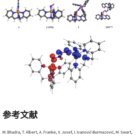
参考文献
M. Bhadra, T. Albert, A. Franke, V. Josef, I. Ivanović-Burmazović, M. Swart,