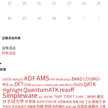
19
20
21
22
23
24
25
26
27
28
29
30
1
2
近期活动列表
没有活动
所有活动
标签
AMS
ADF
COSMO-
BAND
ATK Workshop
ABAQUS
3D打印
DFT
QATK
RS
OLED
EDA
NOCV
NanoLab
DES
EDA-NOCV
NMR
QuantumATK
reaxff
Highlight
Simpleware
TADF
TDDFT
催化
ZORA
SOCME
二维材料
SOC
分子动力学
半导体
微电子
工业
反应分子动力学
太阳能电池
密度泛函
数
热解
燃烧
自旋轨道耦合
电声耦合
迁移
字岩石
深共晶溶剂
溶解度
能量分解