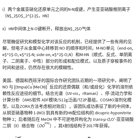
i）两个金属亚硝化还原单元之间的N-N成键，产生亚亚硝酸根阴离子
（N$_2$O$_2^{2-}$，HN）
ii）HN中间体上N-O键断开，释放出N$_2$O气体
尽管酶促研究和模型化学对该反应的机制，已经提供了一些有用的见
解，但电子从金属中心转移到 NO 的顺序和时间，M-NO单元（end-on,
κ$^1$-O, κ$^1$-N; side-on, κ$^2$-O,N）和M-HN（顺式、反式、单阴离
子、二阴离子、中性）部分的形成和配位模式，以及质子穿梭事件的
时间和途径，仍然存在很大的模糊性。
美国、德国和西班牙的国际合作研究团队近期的一项研究中，阐明了
I
+
NO 与 [(tmpa)Cu
(MeCN)]
反应的还原偶联（和/或歧化）化学的溶剂依
赖性反应途径的细节。结合光谱（UV-vis，rRaman）、停-流动力学和
计算分析（AMS软件 ADF模块/S12g泛函/TZ2P基组，COSMO溶剂化模
型，以及ZORA方法考虑相对效应），该团队成功表征了新的中间体，
从铜亚硝基物种 1-(NO) 到具有新的HN配位结构的 dicupric-hyponitrite
物种 2；后者随后在 MeOH 中不可逆地异构化为
trans
-μ-
O
,O’-亚亚硝酸
xray
二铜（II）络合物（
OO
），其X射线结构于2017年获得。