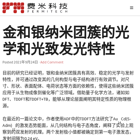
金和银纳米团簇的光
学和光致发光特性
Posted
2021年9月24日
·
Add Comment
目前的研究已经证明，银和金纳米团簇具有高效、稳定的光学与发射
特性，并可通过改变其的几何构型与电子结构进行有效调节。对尺
寸、形状、表面配体、电荷状态等方面的依赖性，使得这些纳米团簇
应用于从生物成像到催化等广泛领域。借助量子化学方法，诸如如
DFT、TDDFT和TDDFT+TB，能够从理论层面阐明其特定性质的物理根
源。
在最近的一篇论文中，作者使用ADF中的TDDFT方法研究了Au
Cd(S-
14
Adm)
的激发态势能面，从几何结构与电子态角度，阐释了实验上观
12
察到的双发射的机理。两个发射极小值都被确定到第一电子激发态，
发射间隔为0.24 eV。