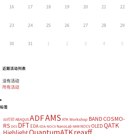
16
17
18
19
20
21
22
23
24
25
26
27
28
29
30
31
1
2
3
4
5
近期活动列表
没有活动
所有活动
标签
AMS
ADF
COSMO-
BAND
ATK Workshop
ABAQUS
3D打印
DFT
QATK
RS
OLED
EDA
NOCV
NanoLab
DES
EDA-NOCV
NMR
QuantumATK
reaxff
Highlight