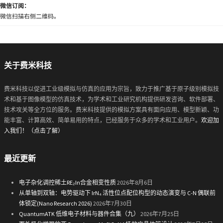
微信订阅：
微信扫描右侧二维码。
关于费米科技
费米科技以促进工业级模拟与仿真的应用为宗旨，致力于推广基于原子级别模拟技
术和基于图像模型的仿真技术，为学术和工业研究机构提供研发咨询、软件部署、
技术攻关等全方位的服务。费米科技提供的模拟方案具有面向应用、模型新颖、功
能丰富、计算高效、简单易用的特点，已经服务于众多的学术和工业用户。
欢迎加
入我们！（点击了解）
最近更新
电子杂化调控稀土RE₂In合金相变性质
2026年8月6日
从单轴到双轴：电势驱动下 IrN₄ 活性位点配位构型的动态演变与 C-N 偶联前
体锁定(Nano Research 2026)
2026年7月30日
QuantumATK 低维电子材料与器件合集（九）
2026年7月25日