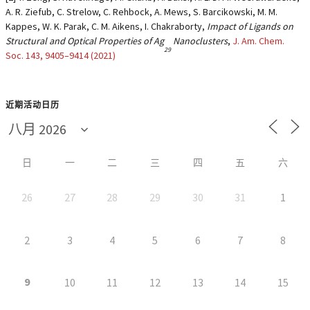
A. R. Ziefub, C. Strelow, C. Rehbock, A. Mews, S. Barcikowski, M. M.
Kappes, W. K. Parak, C. M. Aikens, I. Chakraborty,
Impact of Ligands on
Structural and Optical Properties of Ag
Nanoclusters
,
J. Am. Chem.
29
Soc.
143
, 9405–9414 (2021)
近期活动日历
日
一
二
三
四
五
六
26
27
28
29
30
31
1
2
3
4
5
6
7
8
9
10
11
12
13
14
15