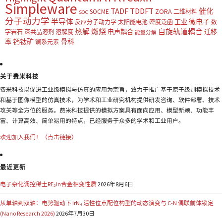
Simpleware
TADF
TDDFT
催化
ZORA
SOCME
二维材料
SOC
分子动力学
半导体
微电子
工业
反应分子动力学
太阳能电池
密度泛函
数
热解
燃烧
自旋轨道耦合
电声耦合
迁移
字岩石
深共晶溶剂
溶解度
能量分解
钙钛矿
骨科
率
镧系元素
关于费米科技
费米科技以促进工业级模拟与仿真的应用为宗旨，致力于推广基于原子级别模拟技术
和基于图像模型的仿真技术，为学术和工业研究机构提供研发咨询、软件部署、技术
攻关等全方位的服务。费米科技提供的模拟方案具有面向应用、模型新颖、功能丰
富、计算高效、简单易用的特点，已经服务于众多的学术和工业用户。
欢迎加入我们！（点击链接）
最近更新
电子杂化调控稀土RE₂In合金相变性质
2026年8月6日
从单轴到双轴：电势驱动下 IrN₄ 活性位点配位构型的动态演变与 C-N 偶联前体锁定
(Nano Research 2026)
2026年7月30日