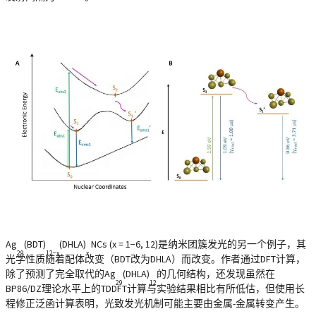
Ag
(BDT)
(DHLA)
NCs (x = 1−6, 12)是纳米团簇发光的另一个例子，其
29
12−x
x
光学性质随着配体改变（BDT改为DHLA）而改变。作者通过DFT计算，
除了预测了完全取代的Ag
(DHLA)
的几何结构，还发现虽然在
29
12
BP86/DZ理论水平上的TDDFT计算与实验结果相比有所低估，但使用长
程修正泛函计算表明，光致发光机制可能主要由金属-金属转变产生。