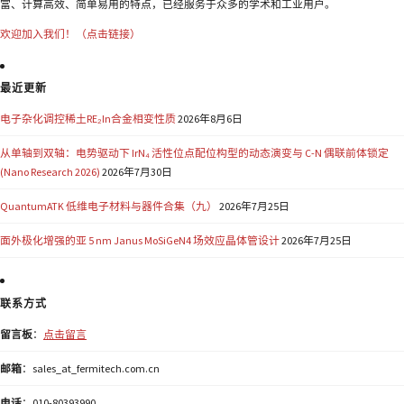
富、计算高效、简单易用的特点，已经服务于众多的学术和工业用户。
欢迎加入我们！（点击链接）
最近更新
电子杂化调控稀土RE₂In合金相变性质
2026年8月6日
从单轴到双轴：电势驱动下 IrN₄ 活性位点配位构型的动态演变与 C-N 偶联前体锁定
(Nano Research 2026)
2026年7月30日
QuantumATK 低维电子材料与器件合集（九）
2026年7月25日
面外极化增强的亚 5 nm Janus MoSiGeN4 场效应晶体管设计
2026年7月25日
联系方式
留言板
：
点击留言
邮箱
：sales_at_fermitech.com.cn
电话
：010-80393990