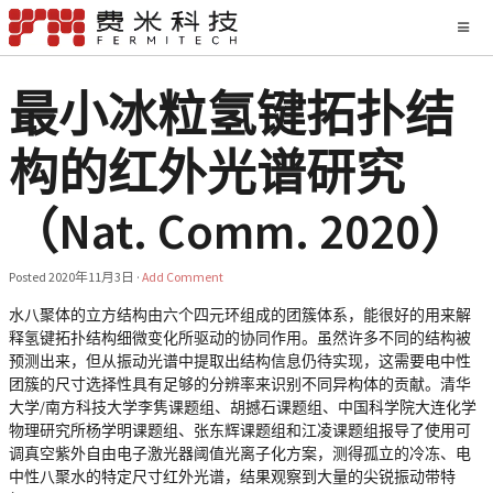
最小冰粒氢键拓扑结
构的红外光谱研究
（Nat. Comm. 2020）
Posted
2020年11月3日
·
Add Comment
水八聚体的立方结构由六个四元环组成的团簇体系，能很好的用来解
释氢键拓扑结构细微变化所驱动的协同作用。虽然许多不同的结构被
预测出来，但从振动光谱中提取出结构信息仍待实现，这需要电中性
团簇的尺寸选择性具有足够的分辨率来识别不同异构体的贡献。清华
大学/南方科技大学李隽课题组、胡撼石课题组、中国科学院大连化学
物理研究所杨学明课题组、张东辉课题组和江凌课题组报导了使用可
调真空紫外自由电子激光器阈值光离子化方案，测得孤立的冷冻、电
中性八聚水的特定尺寸红外光谱，结果观察到大量的尖锐振动带特