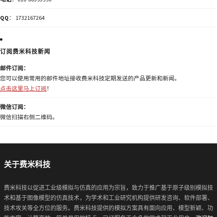
QQ
： 1732167264
订阅费米科技新闻
邮件订阅：
您可以使用常用的邮件地址接收费米科技定期发送的产品更新和新闻。
点击这里马上订阅
！
微信订阅：
微信扫描右侧二维码。
关于费米科技
费米科技以促进工业级模拟与仿真的应用为宗旨，致力于推广基于原子级别模拟技
术和基于图像模型的仿真技术，为学术和工业研究机构提供研发咨询、软件部署、
技术攻关等全方位的服务。费米科技提供的模拟方案具有面向应用、模型新颖、功