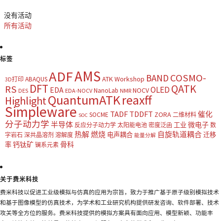
没有活动
所有活动
标签
AMS
ADF
COSMO-
BAND
ATK Workshop
ABAQUS
3D打印
DFT
QATK
RS
OLED
EDA
NOCV
NanoLab
DES
EDA-NOCV
NMR
QuantumATK
reaxff
Highlight
Simpleware
TADF
TDDFT
催化
ZORA
SOCME
二维材料
SOC
分子动力学
半导体
微电子
工业
反应分子动力学
太阳能电池
密度泛函
数
热解
燃烧
自旋轨道耦合
电声耦合
迁移
字岩石
深共晶溶剂
溶解度
能量分解
钙钛矿
骨科
率
镧系元素
关于费米科技
费米科技以促进工业级模拟与仿真的应用为宗旨，致力于推广基于原子级别模拟技术
和基于图像模型的仿真技术，为学术和工业研究机构提供研发咨询、软件部署、技术
攻关等全方位的服务。费米科技提供的模拟方案具有面向应用、模型新颖、功能丰