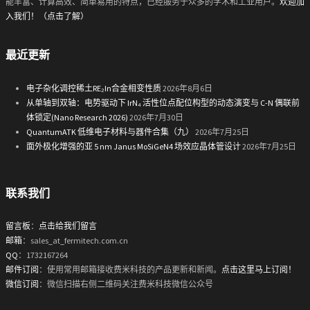
能丰富、计算高效、简单易用的特点，已经服务于众多的学术和工业用户。
欢迎加
入我们！（点击了解）
最近更新
电子杂化调控稀土RE₂In合金相变性质
2026年8月6日
从单轴到双轴：电势驱动下 IrN₄ 活性位点配位构型的动态演变与 C-N 偶联前
体锁定(Nano Research 2026)
2026年7月30日
QuantumATK 低维电子材料与器件合集（九）
2026年7月25日
面外极化增强的亚 5 nm Janus MoSiGeN4 场效应晶体管设计
2026年7月25日
联系我们
留言板
：
点击给我们留言
邮箱
：sales_at_fermitech.com.cn
QQ
：1732167264
邮件订阅
：使用常用邮箱接收费米科技的产品更新和新闻。
点击这里马上订阅！
微信订阅
：微信扫描右侧二维码关注费米科技微信公众号