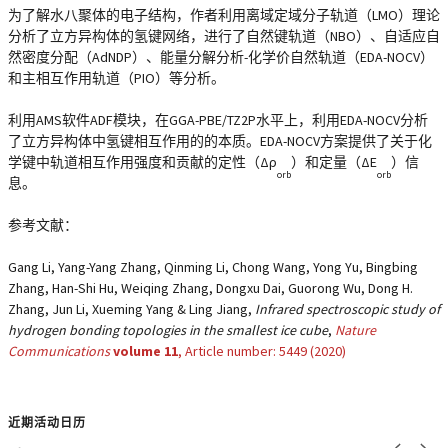
为了解水八聚体的电子结构，作者利用离域定域分子轨道（LMO）理论
分析了立方异构体的氢键网络，进行了自然键轨道（NBO）、自适应自
然密度分配（AdNDP）、能量分解分析-化学价自然轨道（EDA-NOCV）
和主相互作用轨道（PIO）等分析。
利用AMS软件ADF模块，在GGA-PBE/TZ2P水平上，利用EDA-NOCV分析
了立方异构体中氢键相互作用的的本质。EDA-NOCV方案提供了关于化
学键中轨道相互作用强度和贡献的定性（Δρ
）和定量（ΔE
）信
orb
orb
息。
参考文献：
Gang Li, Yang-Yang Zhang, Qinming Li, Chong Wang, Yong Yu, Bingbing
Zhang, Han-Shi Hu, Weiqing Zhang, Dongxu Dai, Guorong Wu, Dong H.
Zhang, Jun Li, Xueming Yang & Ling Jiang,
Infrared spectroscopic study of
hydrogen bonding topologies in the smallest ice cube
,
Nature
Communications
volume
11
, Article number:
5449
(
2020
)
近期活动日历