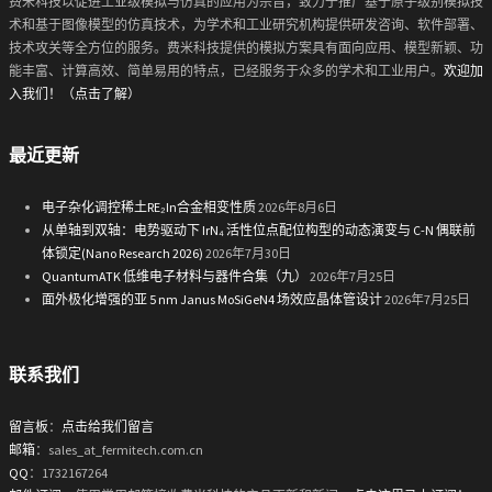
费米科技以促进工业级模拟与仿真的应用为宗旨，致力于推广基于原子级别模拟技
术和基于图像模型的仿真技术，为学术和工业研究机构提供研发咨询、软件部署、
技术攻关等全方位的服务。费米科技提供的模拟方案具有面向应用、模型新颖、功
能丰富、计算高效、简单易用的特点，已经服务于众多的学术和工业用户。
欢迎加
入我们！（点击了解）
最近更新
电子杂化调控稀土RE₂In合金相变性质
2026年8月6日
从单轴到双轴：电势驱动下 IrN₄ 活性位点配位构型的动态演变与 C-N 偶联前
体锁定(Nano Research 2026)
2026年7月30日
QuantumATK 低维电子材料与器件合集（九）
2026年7月25日
面外极化增强的亚 5 nm Janus MoSiGeN4 场效应晶体管设计
2026年7月25日
联系我们
留言板
：
点击给我们留言
邮箱
：sales_at_fermitech.com.cn
QQ
：1732167264