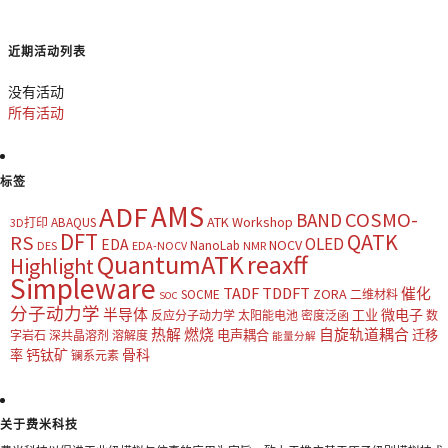
近期活动列表
没有活动
所有活动
标签
AMS
ADF
COSMO-
BAND
ATK Workshop
ABAQUS
3D打印
DFT
QATK
RS
OLED
EDA
NOCV
NanoLab
DES
EDA-NOCV
NMR
QuantumATK
reaxff
Highlight
Simpleware
TADF
TDDFT
催化
ZORA
SOCME
二维材料
SOC
分子动力学
半导体
微电子
工业
反应分子动力学
太阳能电池
密度泛函
数
热解
燃烧
自旋轨道耦合
电声耦合
迁移
字岩石
深共晶溶剂
溶解度
能量分解
钙钛矿
骨科
率
镧系元素
关于费米科技