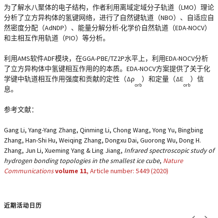
为了解水八聚体的电子结构，作者利用离域定域分子轨道（LMO）理论
分析了立方异构体的氢键网络，进行了自然键轨道（NBO）、自适应自
然密度分配（AdNDP）、能量分解分析-化学价自然轨道（EDA-NOCV）
和主相互作用轨道（PIO）等分析。
利用AMS软件ADF模块，在GGA-PBE/TZ2P水平上，利用EDA-NOCV分析
了立方异构体中氢键相互作用的的本质。EDA-NOCV方案提供了关于化
学键中轨道相互作用强度和贡献的定性（Δρ
）和定量（ΔE
）信
orb
orb
息。
参考文献：
Gang Li, Yang-Yang Zhang, Qinming Li, Chong Wang, Yong Yu, Bingbing
Zhang, Han-Shi Hu, Weiqing Zhang, Dongxu Dai, Guorong Wu, Dong H.
Zhang, Jun Li, Xueming Yang & Ling Jiang,
Infrared spectroscopic study of
hydrogen bonding topologies in the smallest ice cube
,
Nature
Communications
volume
11
, Article number:
5449
(
2020
)
近期活动日历