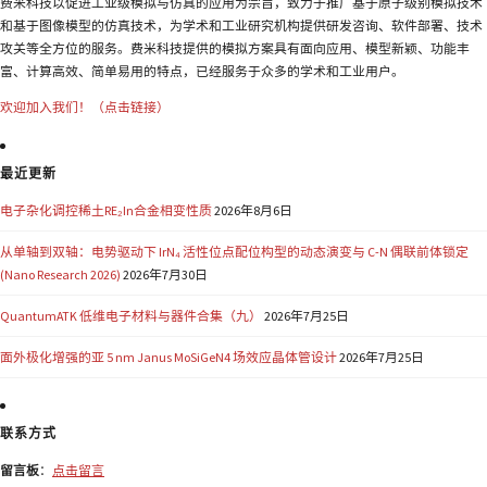
费米科技以促进工业级模拟与仿真的应用为宗旨，致力于推广基于原子级别模拟技术
和基于图像模型的仿真技术，为学术和工业研究机构提供研发咨询、软件部署、技术
攻关等全方位的服务。费米科技提供的模拟方案具有面向应用、模型新颖、功能丰
富、计算高效、简单易用的特点，已经服务于众多的学术和工业用户。
欢迎加入我们！（点击链接）
最近更新
电子杂化调控稀土RE₂In合金相变性质
2026年8月6日
从单轴到双轴：电势驱动下 IrN₄ 活性位点配位构型的动态演变与 C-N 偶联前体锁定
(Nano Research 2026)
2026年7月30日
QuantumATK 低维电子材料与器件合集（九）
2026年7月25日
面外极化增强的亚 5 nm Janus MoSiGeN4 场效应晶体管设计
2026年7月25日
联系方式
留言板
：
点击留言