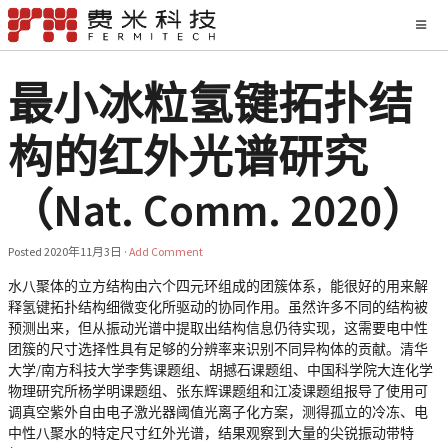
最小冰粒氢键拓扑结
构的红外光谱研究
（Nat. Comm. 2020）
Posted
2020年11月3日
·
Add Comment
水八聚体的立方结构由六个四元环组成的团簇体系，能很好的用来解
释氢键拓扑结构细微变化所驱动的协同作用。虽然许多不同的结构被
预测出来，但从振动光谱中提取出结构信息仍待实现，这需要电中性
团簇的尺寸选择性具有足够的分辨率来识别不同异构体的贡献。清华
大学/南方科技大学李隽课题组、胡撼石课题组、中国科学院大连化学
物理研究所杨学明课题组、张东辉课题组和江凌课题组报导了使用可
调真空紫外自由电子激光器阈值光离子化方案，测得孤立的冷冻、电
中性八聚水的特定尺寸红外光谱，结果观察到大量的尖锐振动带特