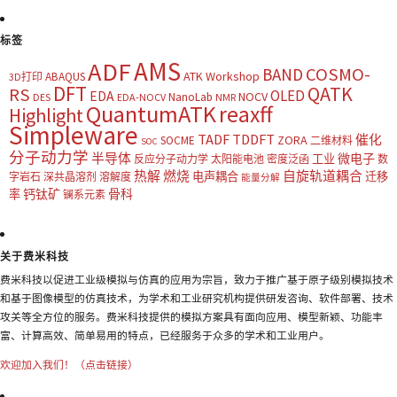
标签
AMS
ADF
COSMO-
BAND
ATK Workshop
ABAQUS
3D打印
DFT
QATK
RS
OLED
EDA
NOCV
NanoLab
DES
EDA-NOCV
NMR
QuantumATK
reaxff
Highlight
Simpleware
TADF
TDDFT
催化
ZORA
SOCME
二维材料
SOC
分子动力学
半导体
微电子
工业
反应分子动力学
太阳能电池
密度泛函
数
热解
燃烧
自旋轨道耦合
电声耦合
迁移
字岩石
深共晶溶剂
溶解度
能量分解
钙钛矿
骨科
率
镧系元素
关于费米科技
费米科技以促进工业级模拟与仿真的应用为宗旨，致力于推广基于原子级别模拟技术
和基于图像模型的仿真技术，为学术和工业研究机构提供研发咨询、软件部署、技术
攻关等全方位的服务。费米科技提供的模拟方案具有面向应用、模型新颖、功能丰
富、计算高效、简单易用的特点，已经服务于众多的学术和工业用户。
欢迎加入我们！（点击链接）