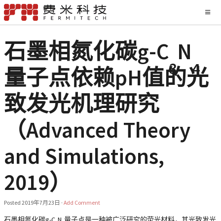
石墨相氮化碳g-C
N
3
4
量子点依赖pH值的光
致发光机理研究
（Advanced Theory
and Simulations,
2019）
Posted
2019年7月23日
·
Add Comment
石墨相氮化碳g-C
N
量子点是一种被广泛研究的荧光材料，其光致发光