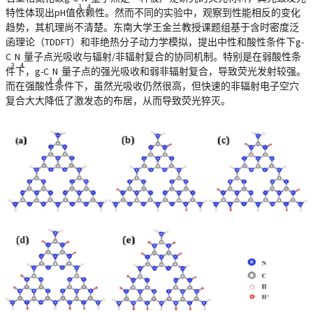
3
4
特性体现出pH值依赖性。然而不同的实验中，观察到性能相反的变化
趋势，其机理尚不清楚。东南大学王金兰教授课题组基于含时密度泛
函理论（TDDFT）和非绝热分子动力学模拟，提出中性和酸性条件下g-
C
N
量子点光吸收与辐射/非辐射复合的协同机制。特别是在弱酸性条
3
4
件下，g-C
N
量子点的强光吸收和弱非辐射复合，导致荧光发射较强。
3
4
而在强酸性条件下，虽然光吸收仍然很高，但快速的非辐射电子空穴
复合大大降低了激发态的布居，从而导致荧光猝灭。