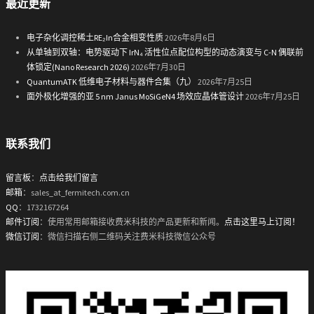
最近更新
电子杂化调控稀土RE₂In合金相变性质
2026年8月6日
从单轴到双轴：电势驱动下 IrN₄ 活性位点配位构型的动态演变与 C-N 偶联前
体锁定(Nano Research 2026)
2026年7月30日
QuantumATK 低维电子材料与器件合集（九）
2026年7月25日
面外极化增强的亚 5 nm Janus MoSiGeN4 场效应晶体管设计
2026年7月25日
联系我们
留言板
：
点击给我们留言
邮箱
：sales_at_fermitech.com.cn
QQ
：1732167264
邮件订阅
：使用常用邮箱接收费米科技的产品更新和新闻。
点击这里马上订阅！
微信订阅
：微信扫描右侧二维码关注费米科技微信公众号