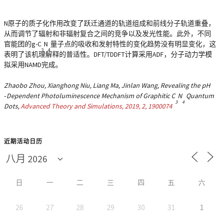
N原子的质子化作用改变了跃迁通道的轨道组成和前线分子轨道重叠，
从而调节了辐射和非辐射复合之间的竞争以及发光性能。此外，不同
官能团的g-C
N
量子点的吸收和发射特性的变化趋势没有明显变化，这
3
4
表明了该机理解释的普适性。DFT/TDDFT计算采用ADF，分子动力学模
拟采用NAMD完成。
Zhaobo Zhou, Xianghong Niu, Liang Ma, Jinlan Wang, Revealing the pH
‐Dependent Photoluminescence Mechanism of Graphitic C
N
Quantum
3
4
Dots,
Advanced Theory and Simulations, 2019, 2, 1900074
近期活动日历
日
一
二
三
四
五
六
26
27
28
29
30
31
1