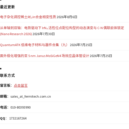
最近更新
电子杂化调控稀土RE₂In合金相变性质
2026年8月6日
从单轴到双轴：电势驱动下 IrN₄ 活性位点配位构型的动态演变与 C-N 偶联前体锁定
(Nano Research 2026)
2026年7月30日
QuantumATK 低维电子材料与器件合集（九）
2026年7月25日
面外极化增强的亚 5 nm Janus MoSiGeN4 场效应晶体管设计
2026年7月25日
联系方式
留言板
：
点击留言
邮箱
：sales_at_fermitech.com.cn
电话
：010-80393990
QQ
： 1732167264