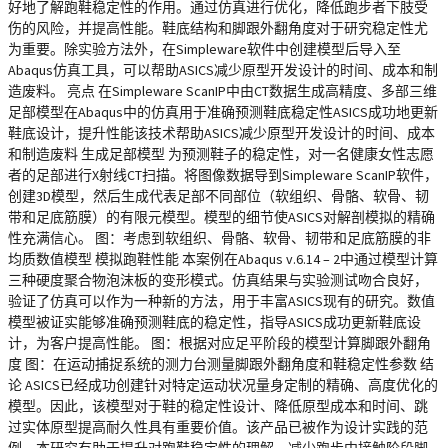
好地了解跑鞋稳定性的作用。通过仿真进行优化，降低跑步者下肢受
伤的风险，并提高性能。鞋底结构和脚跟外翻角度对于研究稳定性尤
为重要。除实验方法外，在Simpleware软件中创建模型后导入至
Abaqus仿真工具，可以帮助ASICS减少原型开发设计的时间、成本和制
造废料。 亮点 在Simpleware ScanIP中由CT数据生成高精度、多部三维
足部模型在Abaqus中的仿真用于准确预测鞋底稳定性ASICS成功地更新
鞋底设计，提升性能该技术帮助ASICS减少原型开发设计的时间、成本
和制造废料 生成足部模型 为预测鞋子的稳定性，对一名健康女性志愿
者的足部进行X射线CT扫描。将图像数据导到Simpleware ScanIP软件，
创建3D模型，然后生成代表足部不同部位（软组织、骨骼、软骨、韧
带和足底筋膜）的有限元模型。模型的细节使ASICS对解剖模拟的精确
性充满信心。 图：考虑到软组织、骨骼、软骨、韧带和足底筋膜的非
均质数值模型 模拟跑鞋性能 本案例在Abaqus v.6.14 – 2中通过模型计算
三种硬度聚合物泡沫板的变形模式。仿真结果与实验测试吻合良好，
验证了仿真可以作为一种新的方法，用于丰富ASICS现有的研究。数值
模型被证实能够准确预测鞋底的稳定性，指导ASICS成功更新鞋底设
计，为客户提高性能。 图：根据对应足平阶段的模型计算脚跟外翻角
度 图：在运动捕捉系统的测力台测量脚跟外翻角度和鞋稳定性参数 结
论 ASICS已经成功创建针对特定运动状况量身定制的精确、高度优化的
模型。因此，该模型对于鞋的稳定性设计、降低原型成本和时间、跳
过实体原型提高耐久性具有重要价值。该产品已被作为设计实践的范