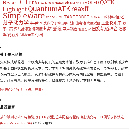
DFT
QATK
RS
OLED
EDA
NOCV
NanoLab
DES
EDA-NOCV
NMR
QuantumATK
reaxff
Highlight
Simpleware
TADF
TDDFT
催化
ZORA
SOCME
二维材料
SOC
分子动力学
半导体
微电子
工业
反应分子动力学
太阳能电池
密度泛函
数
热解
燃烧
自旋轨道耦合
电声耦合
迁移
字岩石
深共晶溶剂
溶解度
能量分解
钙钛矿
骨科
率
镧系元素
关于费米科技
费米科技以促进工业级模拟与仿真的应用为宗旨，致力于推广基于原子级别模拟技术
和基于图像模型的仿真技术，为学术和工业研究机构提供研发咨询、软件部署、技术
攻关等全方位的服务。费米科技提供的模拟方案具有面向应用、模型新颖、功能丰
富、计算高效、简单易用的特点，已经服务于众多的学术和工业用户。
欢迎加入我们！（点击链接）
最近更新
从单轴到双轴：电势驱动下 IrN₄ 活性位点配位构型的动态演变与 C-N 偶联前体锁定
(Nano Research 2026)
2026年7月30日