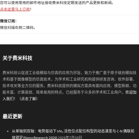
您可以使用常用的邮件地址接收费米科技定期发送的产品更新和新闻。
点击这里马上订阅
！
微信订阅：
微信扫描右侧二维码。
关于费米科技
费米科技以促进工业级模拟与仿真的应用为宗旨，致力于推广基于原子级别模拟技
术和基于图像模型的仿真技术，为学术和工业研究机构提供研发咨询、软件部署、
技术攻关等全方位的服务。费米科技提供的模拟方案具有面向应用、模型新颖、功
能丰富、计算高效、简单易用的特点，已经服务于众多的学术和工业用户。
欢迎加
入我们！（点击了解）
最近更新
从单轴到双轴：电势驱动下 IrN₄ 活性位点配位构型的动态演变与 C-N 偶联前
体锁定(Nano Research 2026)
2026年7月30日