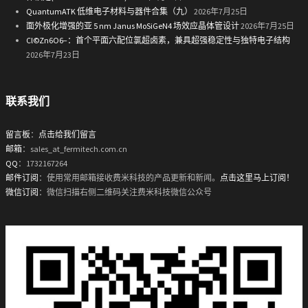
QuantumATK 低维电子材料与器件合集（九）
2026年7月25日
面外极化增强的亚 5 nm Janus MoSiGeN4 场效应晶体管设计
2026年7月25日
Cl©Zn6O6−：首个平面六配位氯超卤素，兼具超强稳定性与独特电子结构
2026年7月23日
联系我们
留言板
：
点击给我们留言
邮箱
：sales_at_fermitech.com.cn
QQ
：1732167264
邮件订阅
：使用常用邮箱接收费米科技的产品更新和新闻。
点击这里马上订阅！
微信订阅
：微信扫描右侧二维码关注费米科技微信公众号