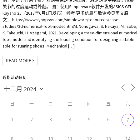
例，本研究有助于提升对跑鞋稳定性的理解，减少跑步中接触阶段脚
关节的过度运动或外翻。 图：使用Simpleware软件开发的ASICS GEL –
Kayano 25（2018年6月1日发布） 参考 更多信息与致谢参见英文原
文： https://www.synopsys.com/simpleware/resources/case-
studies/3d-numerical-foot-model.htmlM. Nonogawa, S. Nakaya, M. Isobe,
K. Takeuchi, H. Azegami, 2021. Developing a three-dimensional numerical
foot model and identifying the loading condition for designing a stable
sole for running shoes, Mechanical […]
READ MORE
近期活动日历
日
一
二
三
四
五
六
1
2
3
4
5
6
7
8
9
10
11
12
13
14