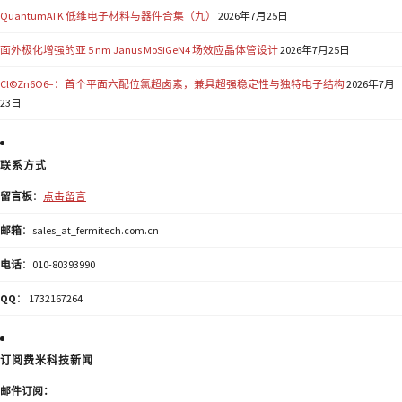
QuantumATK 低维电子材料与器件合集（九）
2026年7月25日
面外极化增强的亚 5 nm Janus MoSiGeN4 场效应晶体管设计
2026年7月25日
Cl©Zn6O6−：首个平面六配位氯超卤素，兼具超强稳定性与独特电子结构
2026年7月
23日
联系方式
留言板
：
点击留言
邮箱
：sales_at_fermitech.com.cn
电话
：010-80393990
QQ
： 1732167264
订阅费米科技新闻
邮件订阅：