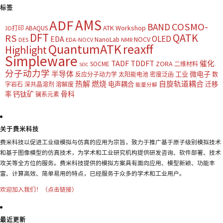
标签
AMS
ADF
COSMO-
BAND
ATK Workshop
ABAQUS
3D打印
DFT
QATK
RS
OLED
EDA
NOCV
NanoLab
DES
EDA-NOCV
NMR
QuantumATK
reaxff
Highlight
Simpleware
TADF
TDDFT
催化
ZORA
SOCME
二维材料
SOC
分子动力学
半导体
微电子
工业
反应分子动力学
太阳能电池
密度泛函
数
热解
燃烧
自旋轨道耦合
电声耦合
迁移
字岩石
深共晶溶剂
溶解度
能量分解
钙钛矿
骨科
率
镧系元素
关于费米科技
费米科技以促进工业级模拟与仿真的应用为宗旨，致力于推广基于原子级别模拟技术
和基于图像模型的仿真技术，为学术和工业研究机构提供研发咨询、软件部署、技术
攻关等全方位的服务。费米科技提供的模拟方案具有面向应用、模型新颖、功能丰
富、计算高效、简单易用的特点，已经服务于众多的学术和工业用户。
欢迎加入我们！（点击链接）
最近更新