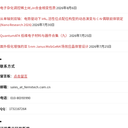
电子杂化调控稀土RE₂In合金相变性质
2026年8月6日
从单轴到双轴：电势驱动下 IrN₄ 活性位点配位构型的动态演变与 C-N 偶联前体锁定
(Nano Research 2026)
2026年7月30日
QuantumATK 低维电子材料与器件合集（九）
2026年7月25日
面外极化增强的亚 5 nm Janus MoSiGeN4 场效应晶体管设计
2026年7月25日
联系方式
留言板
：
点击留言
邮箱
：sales_at_fermitech.com.cn
电话
：010-80393990
QQ
： 1732167264