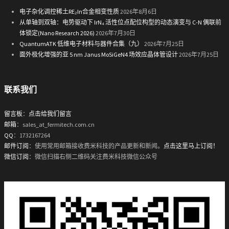
电子杂化调控稀土RE₂In合金相变性质
2026年8月6日
从单轴到双轴：电势驱动下 IrN₄ 活性位点配位构型的动态演变与 C-N 偶联前
体锁定(Nano Research 2026)
2026年7月30日
QuantumATK 低维电子材料与器件合集（九）
2026年7月25日
面外极化增强的亚 5 nm Janus MoSiGeN4 场效应晶体管设计
2026年7月25日
联系我们
留言板
：
点击给我们留言
邮箱
：sales_at_fermitech.com.cn
QQ
：1732167264
邮件订阅
：使用常用邮箱接收费米科技的产品更新和新闻。
点击这里马上订阅！
微信订阅
：微信扫描右侧二维码关注费米科技微信公众号