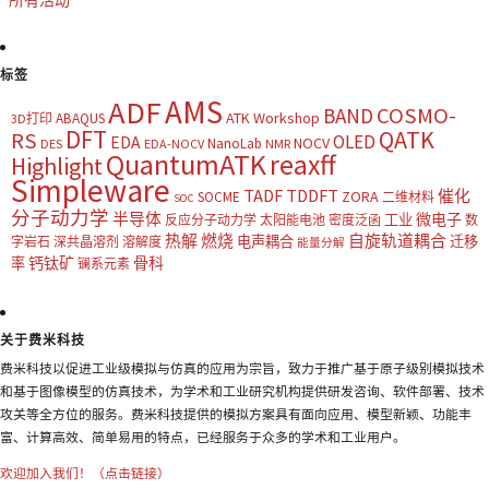
标签
AMS
ADF
COSMO-
BAND
ATK Workshop
ABAQUS
3D打印
DFT
QATK
RS
OLED
EDA
NOCV
NanoLab
DES
EDA-NOCV
NMR
QuantumATK
reaxff
Highlight
Simpleware
TADF
TDDFT
催化
ZORA
SOCME
二维材料
SOC
分子动力学
半导体
微电子
工业
反应分子动力学
太阳能电池
密度泛函
数
热解
燃烧
自旋轨道耦合
电声耦合
迁移
字岩石
深共晶溶剂
溶解度
能量分解
钙钛矿
骨科
率
镧系元素
关于费米科技
费米科技以促进工业级模拟与仿真的应用为宗旨，致力于推广基于原子级别模拟技术
和基于图像模型的仿真技术，为学术和工业研究机构提供研发咨询、软件部署、技术
攻关等全方位的服务。费米科技提供的模拟方案具有面向应用、模型新颖、功能丰
富、计算高效、简单易用的特点，已经服务于众多的学术和工业用户。
欢迎加入我们！（点击链接）