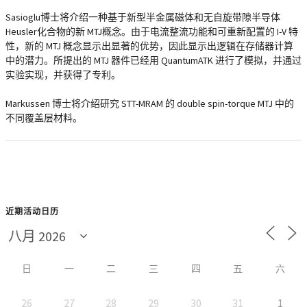
Sasioglu博士将介绍一种基于新型半金属磁体和无自旋带隙半导体
Heusler化合物的新 MTJ概念。由于电流整流功能和可重新配置的 I-V 特
性，新的 MTJ 概念显示出显著的优势，因此显示出逻辑在存储器计算
中的潜力。所提出的 MTJ 器件已经用 QuantumATK 进行了模拟，并通过
实验实现，并获得了专利。
Markussen 博士将介绍研究 STT-MRAM 的 double spin-torque MTJ 中的
不同覆盖层材料。
近期活动日历
日
一
二
三
四
五
六
26
27
28
29
30
31
1