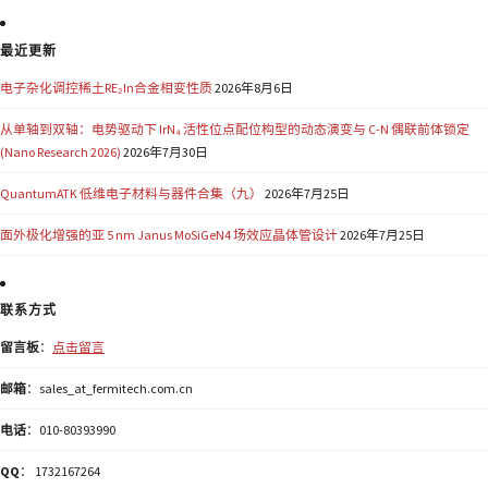
最近更新
电子杂化调控稀土RE₂In合金相变性质
2026年8月6日
从单轴到双轴：电势驱动下 IrN₄ 活性位点配位构型的动态演变与 C-N 偶联前体锁定
(Nano Research 2026)
2026年7月30日
QuantumATK 低维电子材料与器件合集（九）
2026年7月25日
面外极化增强的亚 5 nm Janus MoSiGeN4 场效应晶体管设计
2026年7月25日
联系方式
留言板
：
点击留言
邮箱
：sales_at_fermitech.com.cn
电话
：010-80393990
QQ
： 1732167264