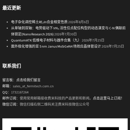
最近更新
电子杂化调控稀土RE₂In合金相变性质
2026年8月6日
从单轴到双轴：电势驱动下 IrN₄ 活性位点配位构型的动态演变与 C-N 偶联前
体锁定(Nano Research 2026)
2026年7月30日
QuantumATK 低维电子材料与器件合集（九）
2026年7月25日
面外极化增强的亚 5 nm Janus MoSiGeN4 场效应晶体管设计
2026年7月25日
联系我们
留言板
：
点击给我们留言
邮箱
：sales_at_fermitech.com.cn
QQ
：1732167264
邮件订阅
：使用常用邮箱接收费米科技的产品更新和新闻。
点击这里马上订阅！
微信订阅
：微信扫描右侧二维码关注费米科技微信公众号