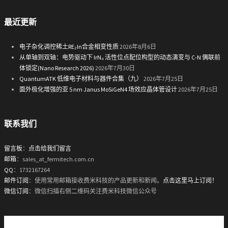
最近更新
电子杂化调控稀土RE₂In合金相变性质
2026年8月6日
从单轴到双轴：电势驱动下 IrN₄ 活性位点配位构型的动态演变与 C-N 偶联前
体锁定(Nano Research 2026)
2026年7月30日
QuantumATK 低维电子材料与器件合集（九）
2026年7月25日
面外极化增强的亚 5 nm Janus MoSiGeN4 场效应晶体管设计
2026年7月25日
联系我们
留言板
：
点击给我们留言
邮箱
：sales_at_fermitech.com.cn
QQ
：1732167264
邮件订阅
：使用常用邮箱接收费米科技的产品更新和新闻。
点击这里马上订阅！
微信订阅
：微信扫描右侧二维码关注费米科技微信公众号