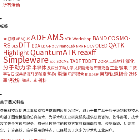
所有活动
标签
AMS
ADF
COSMO-
BAND
ATK Workshop
ABAQUS
3D打印
DFT
QATK
RS
OLED
EDA
NOCV
NanoLab
DES
EDA-NOCV
NMR
QuantumATK
reaxff
Highlight
Simpleware
TADF
TDDFT
催化
ZORA
SOCME
二维材料
SOC
分子动力学
半导体
微电子
工业
反应分子动力学
太阳能电池
密度泛函
数
热解
燃烧
自旋轨道耦合
电声耦合
迁移
字岩石
深共晶溶剂
溶解度
能量分解
钙钛矿
骨科
率
镧系元素
关于费米科技
费米科技以促进工业级模拟与仿真的应用为宗旨，致力于推广基于原子级别模拟技术
和基于图像模型的仿真技术，为学术和工业研究机构提供研发咨询、软件部署、技术
攻关等全方位的服务。费米科技提供的模拟方案具有面向应用、模型新颖、功能丰
富、计算高效、简单易用的特点，已经服务于众多的学术和工业用户。