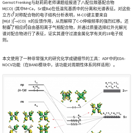
Gernot Frenking与赵莉莉老师课题组报道了八配位羰基配合物
M(CO)
(其中M=Ca，Sr或Ba)在低温氖基质中的分离和光谱表征。对这些
8
立方
O
对称配合物的电子结构分析表明，M-CO键主要来自
h
[M(d
)]→(CO)
π的反馈作用，从而解释了C-O伸缩频率的强烈红移。还
π
8
制备了相应的自由基阳离子气相配合物，并通过质量选择红外光解光
谱对配合物进行了表征，证实其遵守过渡金属化学有关的18电子规
则。
本文使用了一种非常强大的研究化学成键细节的工具：ADF中的EDA-
NOCV功能（在BAND模块中，该功能对周期性体系同样适用）。