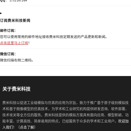
QQ
： 1732167264
订阅费米科技新闻
邮件订阅：
您可以使用常用的邮件地址接收费米科技定期发送的产品更新和新闻。
点击这里马上订阅
！
微信订阅：
微信扫描右侧二维码。
关于费米科技
费米科技以促进工业级模拟与仿真的应用为宗旨，致力于推广基于原子级别模拟技
术和基于图像模型的仿真技术，为学术和工业研究机构提供研发咨询、软件部署、
技术攻关等全方位的服务。费米科技提供的模拟方案具有面向应用、模型新颖、功
能丰富、计算高效、简单易用的特点，已经服务于众多的学术和工业用户。
欢迎加
入我们！（点击了解）