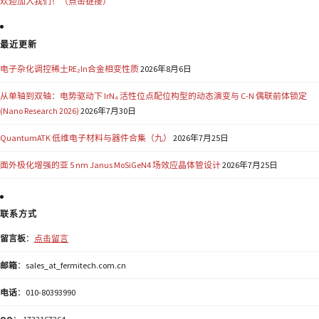
欢迎加入我们！（点击链接）
最近更新
电子杂化调控稀土RE₂In合金相变性质
2026年8月6日
从单轴到双轴：电势驱动下 IrN₄ 活性位点配位构型的动态演变与 C-N 偶联前体锁定
(Nano Research 2026)
2026年7月30日
QuantumATK 低维电子材料与器件合集（九）
2026年7月25日
面外极化增强的亚 5 nm Janus MoSiGeN4 场效应晶体管设计
2026年7月25日
联系方式
留言板
：
点击留言
邮箱
：sales_at_fermitech.com.cn
电话
：010-80393990