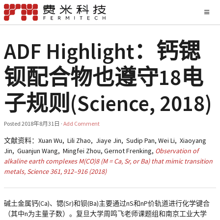
ADF Highlight：钙锶
钡配合物也遵守18电
子规则(Science, 2018)
Posted
2018年8月31日
·
Add Comment
文献资料：
Xuan Wu,
Lili Zhao,
Jiaye Jin,
Sudip Pan,
Wei Li,
Xiaoyang
Jin,
Guanjun Wang,
Mingfei Zhou,
Gernot Frenking,
Observation of
alkaline earth complexes M(CO)8 (M = Ca, Sr, or Ba) that mimic transition
metals, Science 361, 912–916 (2018)
碱土金属钙(Ca)、锶(Sr)和钡(Ba)主要通过nS和nP价轨道进行化学键合
（其中n为主量子数）。复旦大学周鸣飞老师课题组和南京工业大学