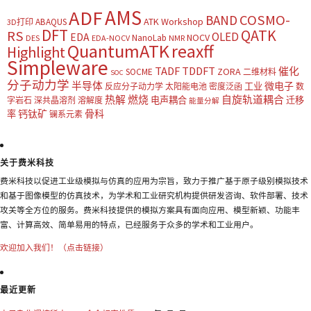
AMS
ADF
COSMO-
BAND
ATK Workshop
ABAQUS
3D打印
DFT
QATK
RS
OLED
EDA
NOCV
NanoLab
DES
EDA-NOCV
NMR
QuantumATK
reaxff
Highlight
Simpleware
TADF
TDDFT
催化
ZORA
SOCME
二维材料
SOC
分子动力学
半导体
微电子
工业
反应分子动力学
太阳能电池
密度泛函
数
热解
燃烧
自旋轨道耦合
电声耦合
迁移
字岩石
深共晶溶剂
溶解度
能量分解
钙钛矿
骨科
率
镧系元素
关于费米科技
费米科技以促进工业级模拟与仿真的应用为宗旨，致力于推广基于原子级别模拟技术
和基于图像模型的仿真技术，为学术和工业研究机构提供研发咨询、软件部署、技术
攻关等全方位的服务。费米科技提供的模拟方案具有面向应用、模型新颖、功能丰
富、计算高效、简单易用的特点，已经服务于众多的学术和工业用户。
欢迎加入我们！（点击链接）
最近更新