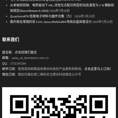
从单轴到双轴：电势驱动下 IrN₄ 活性位点配位构型的动态演变与 C-N 偶联前
体锁定(Nano Research 2026)
2026年7月30日
QuantumATK 低维电子材料与器件合集（九）
2026年7月25日
面外极化增强的亚 5 nm Janus MoSiGeN4 场效应晶体管设计
2026年7月25日
联系我们
留言板
：
点击给我们留言
邮箱
：sales_at_fermitech.com.cn
QQ
：1732167264
邮件订阅
：使用常用邮箱接收费米科技的产品更新和新闻。
点击这里马上订阅！
微信订阅
：微信扫描右侧二维码关注费米科技微信公众号