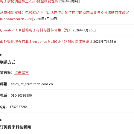
电子杂化调控稀土RE₂In合金相变性质
2026年8月6日
从单轴到双轴：电势驱动下 IrN₄ 活性位点配位构型的动态演变与 C-N 偶联前体锁定
(Nano Research 2026)
2026年7月30日
QuantumATK 低维电子材料与器件合集（九）
2026年7月25日
面外极化增强的亚 5 nm Janus MoSiGeN4 场效应晶体管设计
2026年7月25日
联系方式
留言板
：
点击留言
邮箱
：sales_at_fermitech.com.cn
电话
：010-80393990
QQ
： 1732167264
订阅费米科技新闻