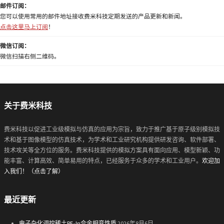
邮件订阅：
您可以使用常用的邮件地址接收费米科技定期发送的产品更新和新闻。
点击这里马上订阅
！
微信订阅：
微信扫描右侧二维码。
关于费米科技
费米科技以促进工业级模拟与仿真的应用为宗旨，致力于推广基于原子级别模拟技
术和基于图像模型的仿真技术，为学术和工业研究机构提供研发咨询、软件部署、
技术攻关等全方位的服务。费米科技提供的模拟方案具有面向应用、模型新颖、功
能丰富、计算高效、简单易用的特点，已经服务于众多的学术和工业用户。
欢迎加
入我们！（点击了解）
最近更新
电子杂化调控稀土RE₂In合金相变性质
2026年8月6日