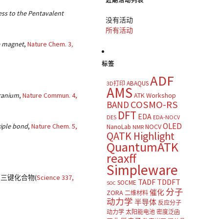
近期活动列表
ess to the Pentavalent
没有活动
所有活动
e magnet
,
Nature Chem.
3
,
标签
ADF
ABAQUS
3D打印
AMS
uranium
,
Nature Commun.
4
,
ATK Workshop
COSMO-RS
BAND
DFT
EDA
DES
EDA-NOCV
OLED
riple bond
,
Nature Chem.
5
,
NOCV
NanoLab
NMR
QATK Highlight
QuantumATK
reaxff
Simpleware
N三键化合物(
Science
337
,
TADF
TDDFT
SOCME
SOC
分子
催化
ZORA
二维材料
动力学
半导体
反应分子
动力学
太阳能电池
密度泛函