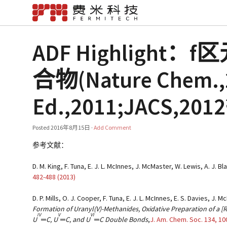
ADF Highlig
合物(Nature Chem.,2
Ed.,2011;JACS,201
Posted
2016年8月15日
·
Add Comment
参考文献：
D. M. King, F. Tuna, E. J. L. McInnes, J. McMaster, W. Lewis, A. J. Bla
482-488 (2013)
D. P. Mills, O. J. Cooper, F. Tuna, E. J. L. McInnes, E. S. Davies, J. 
Formation of Uranyl(V)-Methanides, Oxidative Preparation of a [
IV
V
VI
U
═C, U
═C, and U
═C Double Bonds
,
J. Am. Chem. Soc.
134
, 1