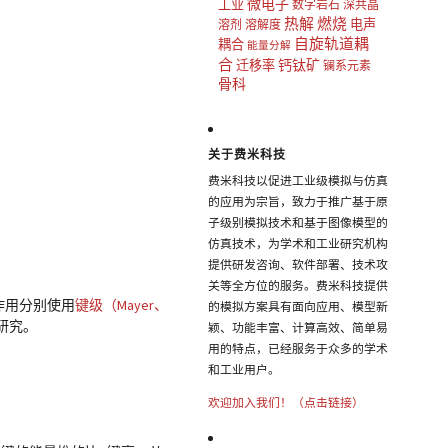
微电子
工业
数字岩石
深共晶
热解
燃烧
电声
溶剂
溶解度
自旋轨道耦
耦合
能量分解
合
钙钛矿
迁移率
镧系元素
骨科
关于费米科技
费米科技以促进工业级模拟与仿真
的应用为宗旨，致力于推广基于原
子级别模拟技术和基于图像模型的
仿真技术，为学术和工业研究机构
提供研发咨询、软件部署、技术攻
关等全方位的服务。费米科技提供
作用分别使用
键级（Mayer、
的模拟方案具有面向应用、模型新
研究。
颖、功能丰富、计算高效、简单易
用的特点，已经服务于众多的学术
和工业用户。
欢迎加入我们！（点击链接）