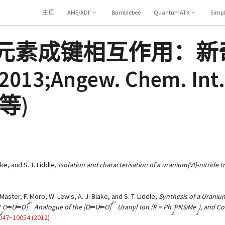
主页
AMS/ADF
Bumblebee
QuantumATK
Simp
ht：f区元素成键相互作用
013;Angew. Chem. Int
2等)
ke, and S. T. Liddle,
Isolation and characterisation of a uranium(VI)-nitride t
McMaster, F. Moro, W. Lewis, A. J. Blake, and S. T. Liddle,
Synthesis of a Uraniu
2+
2+
R
C═U═O]
Analogue of the [O═U═O]
Uranyl Ion (R = Ph
PNSiMe
), and C
2
2
3
0047−10054 (2012)