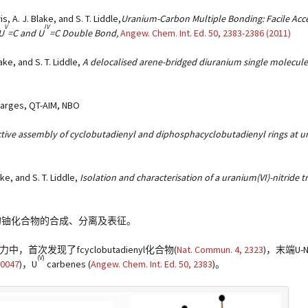
s, A. J. Blake, and S. T. Liddle,
Uranium-Carbon Multiple Bonding: Facile Acc
V
IV
U
=C and U
=C Double Bond,
Angew. Chem. Int. Ed.
50
, 2383-2386 (2011)
ake, and S. T. Liddle,
A delocalised arene-bridged diuranium single molecul
charges, QT-AIM, NBO
tive assembly of cyclobutadienyl and diphosphacyclobutadienyl rings at 
ke, and S. T. Liddle,
Isolation and characterisation of a uranium(VI)-nitride t
道了新的铀化合物的合成、分离及表征。
发现了fcyclobutadienyl化合物(
Nat. Commun.
4
, 2323
)，末端U-
(V)
10047
)，U
carbenes (
Angew. Chem. Int. Ed.
50
, 2383
)。