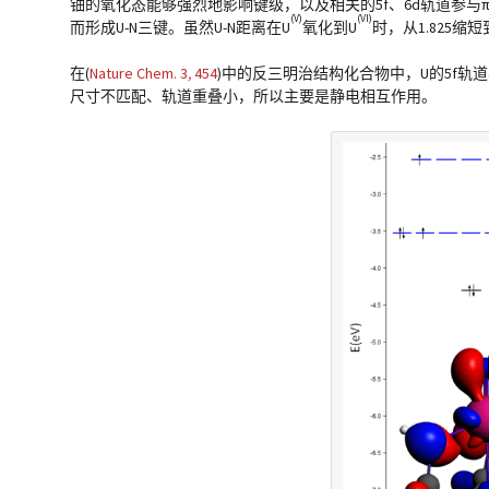
铀的氧化态能够强烈地影响键级，以及相关的5f、6d轨道参与π
(V)
(VI)
而形成U-N三键。虽然U-N距离在U
氧化到U
时，从1.825缩短
在(
Nature Chem.
3
,
454
)中的反三明治结构化合物中，U的5f轨道与中
尺寸不匹配、轨道重叠小，所以主要是静电相互作用。