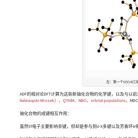
左：第一个U(V)-N三键
ADF的相对论DFT计算为这些新铀化合物的化学键，以及与
Nalewajski-Mrozek）
、
QTAIM、NBO
、
orbital populations
、MDC
铀化合物的成键相互作用：
虽然5f电子主要影响非键，但却是参与到U-X多键以及芳香环π