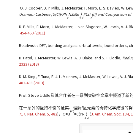
O. J. Cooper, D. P. Mills, J. McMaster, F. Moro, E. S. Davies, W. Lewi
Uranium Carbene [U{C(PPh
NSiMe
)
}(Cl)
(I)] and Comparison of 
2
3
2
2
D. P. Mills, F. Moro, J. McMaster, J. van Slageren, W. Lewis, A. J. Bl
454-460 (2011)
Relativistic DFT, bonding analysis: orbital levels, bond orders, 
D. Patel, J. McMaster, W. Lewis, A. J. Blake, and S. T. Liddle,
Reduc
2323 (2013)
D. M. King, F. Tuna, E. J. L. McInnes, J. McMaster, W. Lewis, A. J. Bla
482-488 (2013)
Prof. Steve Liddle及其合作者在一系列突破性文章中报
在一系列的坚持不懈的证实、理解f区元素的奇特化学成键的努力中，首次
(VI)
717
,
Nat. Chem.
5
, 482
)，O=U
=C(PR
)
(
J. Am. Chem. Soc.
134
, 
2
2