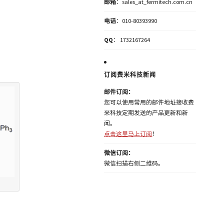
邮箱
：sales_at_fermitech.com.cn
电话
：010-80393990
QQ
： 1732167264
订阅费米科技新闻
邮件订阅：
您可以使用常用的邮件地址接收费
米科技定期发送的产品更新和新
闻。
点击这里马上订阅
！
微信订阅：
微信扫描右侧二维码。