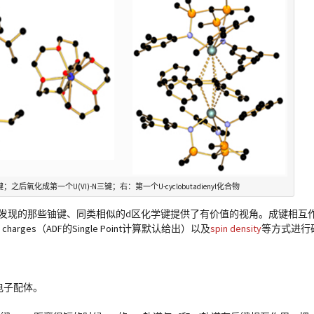
；之后氧化成第一个U(VI)-N三键；右：第一个U-cyclobutadienyl化合物
以前发现的那些铀键、同类相似的d区化学键提供了有价值的视角。成键相互
 charges（ADF的Single Point计算默认给出）以及
spin density
等方式进行
电子配体。