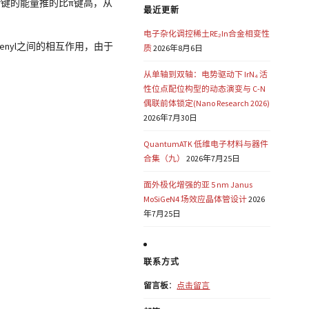
把σ键的能量推的比π键高，从
最近更新
电子杂化调控稀土RE₂In合金相变性
dienyl之间的相互作用，由于
质
2026年8月6日
从单轴到双轴：电势驱动下 IrN₄ 活
性位点配位构型的动态演变与 C-N
偶联前体锁定(Nano Research 2026)
2026年7月30日
QuantumATK 低维电子材料与器件
合集（九）
2026年7月25日
面外极化增强的亚 5 nm Janus
MoSiGeN4 场效应晶体管设计
2026
年7月25日
联系方式
留言板
：
点击留言