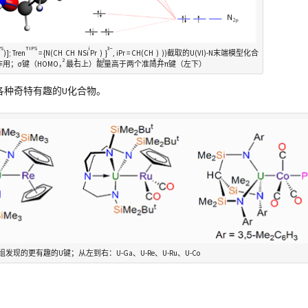
PS
TIPS
i
3−
)]; Tren
= {N(CH
CH
NSi
Pr
)
}
, iPr = CH(CH
)
))截取的U(VI)-N末端模型化合
2
2
3
3
3
2
作用；σ键（HOMO，最右上）能量高于两个准简并π键（左下）
征各种奇特有趣的U化合物。
课题组发现的更有趣的U键；从左到右：U-Ga、U-Re、U-Ru、U-Co