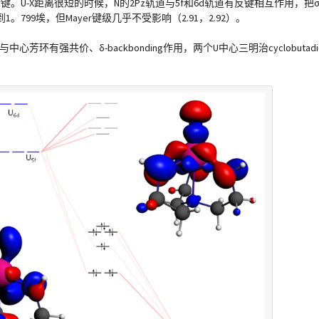
键。U-X距离很短的时候，N的2Pz轨道与5f和6d轨道有反键相互作用，
到1。799埃，但Mayer键级几乎不受影响（2.91，2.92）。
心芳环有强共价、δ-backbonding作用，两个U中心三明治cyclobuta