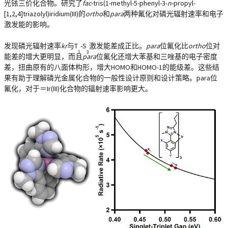
光铱三价化合物。研究了
fac
-tris(1-methyl-5-phenyl-3-
n
-propyl-
[1,2,4]triazolyl)iridium(III)的
ortho
和
para
两种氟化对磷光辐射速率和电子
激发能的影响。
发现磷光辐射速率
kr
与T
-S
激发能差成正比。
para
位氟化比
ortho
位对
1
3
能差的增大更明显，而且
para
位氟化还增大苯基和三唑基的电子密度
差，扭曲原有的八面体构形，增大HOMO和HOMO-1的能级差。这些结
果有助于理解磷光金属化合物的一般性设计原则和设计策略。para位
氟化，对于＝Ir(III)化合物的辐射速率影响更大。