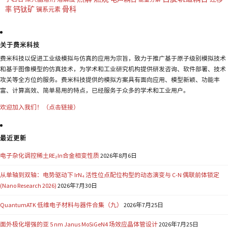
钙钛矿
骨科
率
镧系元素
关于费米科技
费米科技以促进工业级模拟与仿真的应用为宗旨，致力于推广基于原子级别模拟技术
和基于图像模型的仿真技术，为学术和工业研究机构提供研发咨询、软件部署、技术
攻关等全方位的服务。费米科技提供的模拟方案具有面向应用、模型新颖、功能丰
富、计算高效、简单易用的特点，已经服务于众多的学术和工业用户。
欢迎加入我们！（点击链接）
最近更新
电子杂化调控稀土RE₂In合金相变性质
2026年8月6日
从单轴到双轴：电势驱动下 IrN₄ 活性位点配位构型的动态演变与 C-N 偶联前体锁定
(Nano Research 2026)
2026年7月30日
QuantumATK 低维电子材料与器件合集（九）
2026年7月25日
面外极化增强的亚 5 nm Janus MoSiGeN4 场效应晶体管设计
2026年7月25日