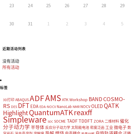
23
24
25
26
27
28
29
30
31
1
2
3
4
5
近期活动列表
没有活动
所有活动
标签
AMS
ADF
COSMO-
BAND
ATK Workshop
ABAQUS
3D打印
DFT
QATK
RS
OLED
EDA
NOCV
NanoLab
DES
EDA-NOCV
NMR
QuantumATK
reaxff
Highlight
Simpleware
TADF
TDDFT
催化
ZORA
SOCME
二维材料
SOC
分子动力学
半导体
微电子
工业
反应分子动力学
太阳能电池
密度泛函
数
热解
燃烧
自旋轨道耦合
电声耦合
迁移
字岩石
深共晶溶剂
溶解度
能量分解