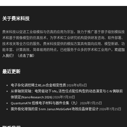
关于费米科技
费米科技以促进工业级模拟与仿真的应用为宗旨，致力于推广基于原子级别模拟技
术和基于图像模型的仿真技术，为学术和工业研究机构提供研发咨询、软件部署、
技术攻关等全方位的服务。费米科技提供的模拟方案具有面向应用、模型新颖、功
能丰富、计算高效、简单易用的特点，已经服务于众多的学术和工业用户。
欢迎加
入我们！（点击了解）
最近更新
电子杂化调控稀土RE₂In合金相变性质
2026年8月6日
从单轴到双轴：电势驱动下 IrN₄ 活性位点配位构型的动态演变与 C-N 偶联前
体锁定(Nano Research 2026)
2026年7月30日
QuantumATK 低维电子材料与器件合集（九）
2026年7月25日
面外极化增强的亚 5 nm Janus MoSiGeN4 场效应晶体管设计
2026年7月25日