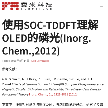
使用SOC-TDDFT理解
OLED的磷光(Inorg.
Chem.,2012)
Posted
2016年8月14日
·
Add Comment
参考文献：
A. R. G. Smith, M. J. Riley, P. L. Burn, I. R. Gentle, S.-C. Lo, and B. J.
Powell
Effects of Fluorination on Iridium(III) Complex Phosphorescence:
Magnetic Circular Dichroism and Relativistic Time-Dependent Density
Functional Theory
Inorg. Chem.,
51
, 2821-2831 (2012)
.
本文中，使用相对论含时密度泛函，考虑自旋轨道耦合，研究了蓝磷