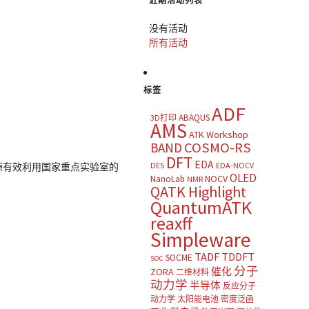
近期活动列表
没有活动
所有活动
标签
ADF
ABAQUS
3D打印
AMS
ATK Workshop
COSMO-RS
BAND
DFT
EDA
DES
EDA-NOCV
源有效利用国家重点实验室的
OLED
NOCV
NanoLab
NMR
QATK Highlight
QuantumATK
reaxff
Simpleware
TADF
TDDFT
SOCME
SOC
分子
催化
ZORA
二维材料
动力学
半导体
反应分子
动力学
太阳能电池
密度泛函