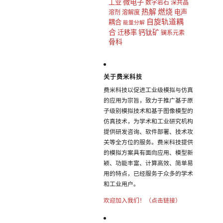
微电子
工业
数字岩石
深共晶
热解
燃烧
电声
溶剂
溶解度
自旋轨道耦
耦合
能量分解
合
钙钛矿
迁移率
镧系元素
骨科
关于费米科技
费米科技以促进工业级模拟与仿真
的应用为宗旨，致力于推广基于原
子级别模拟技术和基于图像模型的
仿真技术，为学术和工业研究机构
提供研发咨询、软件部署、技术攻
关等全方位的服务。费米科技提供
的模拟方案具有面向应用、模型新
颖、功能丰富、计算高效、简单易
用的特点，已经服务于众多的学术
和工业用户。
欢迎加入我们！（点击链接）