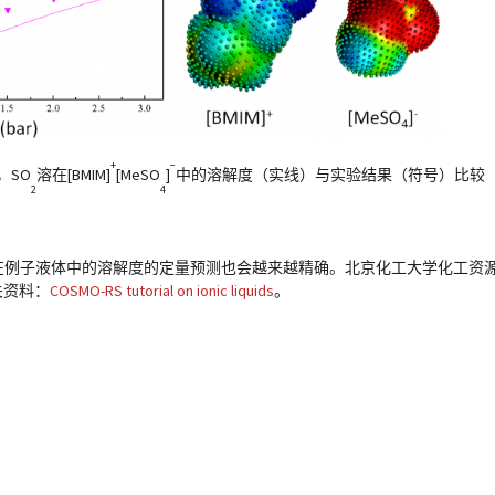
+
−
下，SO
溶在[BMIM]
[MeSO
]
中的溶解度（实线）与实验结果（符号）比较
2
4
气体在例子液体中的溶解度的定量预测也会越来越精确。北京化工大学化工资
关资料：
COSMO-RS tutorial on ionic liquids
。