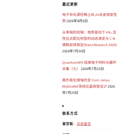
最近更新
电子杂化调控稀土RE₂In合金相变性
质
2026年8月6日
从单轴到双轴：电势驱动下 IrN₄ 活
性位点配位构型的动态演变与 C-N
偶联前体锁定(Nano Research 2026)
2026年7月30日
QuantumATK 低维电子材料与器件
合集（九）
2026年7月25日
面外极化增强的亚 5 nm Janus
MoSiGeN4 场效应晶体管设计
2026
年7月25日
联系方式
留言板
：
点击留言