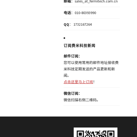
邮箱
：sales_at_fermitech.com.cn
电话
：010-80393990
QQ
： 1732167264
订阅费米科技新闻
邮件订阅：
您可以使用常用的邮件地址接收费
米科技定期发送的产品更新和新
闻。
点击这里马上订阅
！
微信订阅：
微信扫描右侧二维码。