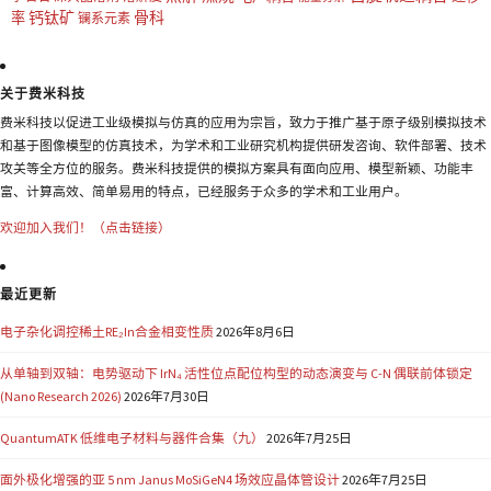
钙钛矿
骨科
率
镧系元素
关于费米科技
费米科技以促进工业级模拟与仿真的应用为宗旨，致力于推广基于原子级别模拟技术
和基于图像模型的仿真技术，为学术和工业研究机构提供研发咨询、软件部署、技术
攻关等全方位的服务。费米科技提供的模拟方案具有面向应用、模型新颖、功能丰
富、计算高效、简单易用的特点，已经服务于众多的学术和工业用户。
欢迎加入我们！（点击链接）
最近更新
电子杂化调控稀土RE₂In合金相变性质
2026年8月6日
从单轴到双轴：电势驱动下 IrN₄ 活性位点配位构型的动态演变与 C-N 偶联前体锁定
(Nano Research 2026)
2026年7月30日
QuantumATK 低维电子材料与器件合集（九）
2026年7月25日
面外极化增强的亚 5 nm Janus MoSiGeN4 场效应晶体管设计
2026年7月25日