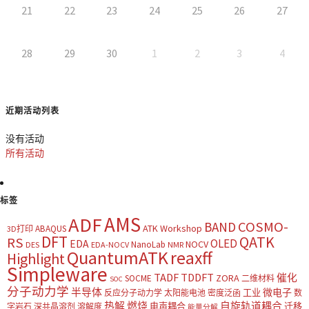
21
22
23
24
25
26
27
28
29
30
1
2
3
4
近期活动列表
没有活动
所有活动
标签
AMS
ADF
COSMO-
BAND
ATK Workshop
ABAQUS
3D打印
DFT
QATK
RS
OLED
EDA
NOCV
NanoLab
DES
EDA-NOCV
NMR
QuantumATK
reaxff
Highlight
Simpleware
TADF
TDDFT
催化
ZORA
SOCME
二维材料
SOC
分子动力学
半导体
微电子
工业
反应分子动力学
太阳能电池
密度泛函
数
热解
燃烧
自旋轨道耦合
电声耦合
迁移
字岩石
深共晶溶剂
溶解度
能量分解