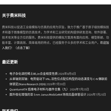
关于费米科技
费米科技以促进工业级模拟与仿真的应用为宗旨，致力于推广基于原子级别模拟技
术和基于图像模型的仿真技术，为学术和工业研究机构提供研发咨询、软件部署、
技术攻关等全方位的服务。费米科技提供的模拟方案具有面向应用、模型新颖、功
能丰富、计算高效、简单易用的特点，已经服务于众多的学术和工业用户。
欢迎加
入我们！（点击了解）
最近更新
电子杂化调控稀土RE₂In合金相变性质
2026年8月6日
从单轴到双轴：电势驱动下 IrN₄ 活性位点配位构型的动态演变与 C-N 偶联前
体锁定(Nano Research 2026)
2026年7月30日
QuantumATK 低维电子材料与器件合集（九）
2026年7月25日
面外极化增强的亚 5 nm Janus MoSiGeN4 场效应晶体管设计
2026年7月25日