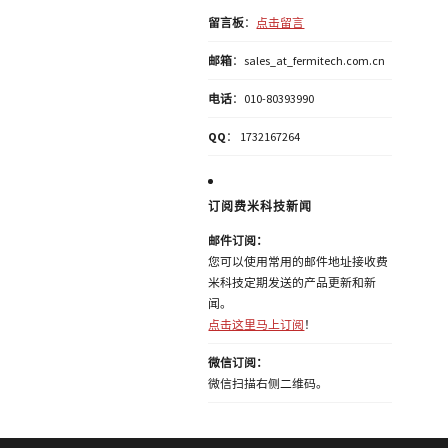
留言板
：
点击留言
邮箱
：sales_at_fermitech.com.cn
电话
：010-80393990
QQ
： 1732167264
订阅费米科技新闻
邮件订阅：
您可以使用常用的邮件地址接收费
米科技定期发送的产品更新和新
闻。
点击这里马上订阅
！
微信订阅：
微信扫描右侧二维码。