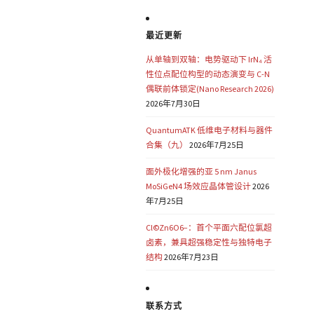
最近更新
从单轴到双轴：电势驱动下 IrN₄ 活
性位点配位构型的动态演变与 C-N
偶联前体锁定(Nano Research 2026)
2026年7月30日
QuantumATK 低维电子材料与器件
合集（九）
2026年7月25日
面外极化增强的亚 5 nm Janus
MoSiGeN4 场效应晶体管设计
2026
年7月25日
Cl©Zn6O6−：首个平面六配位氯超
卤素，兼具超强稳定性与独特电子
结构
2026年7月23日
联系方式