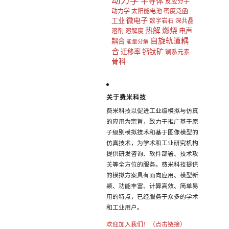
动力学
半导体
反应分子
动力学
太阳能电池
密度泛函
微电子
工业
数字岩石
深共晶
热解
燃烧
电声
溶剂
溶解度
自旋轨道耦
耦合
能量分解
合
钙钛矿
迁移率
镧系元素
骨科
关于费米科技
费米科技以促进工业级模拟与仿真
的应用为宗旨，致力于推广基于原
子级别模拟技术和基于图像模型的
仿真技术，为学术和工业研究机构
提供研发咨询、软件部署、技术攻
关等全方位的服务。费米科技提供
的模拟方案具有面向应用、模型新
颖、功能丰富、计算高效、简单易
用的特点，已经服务于众多的学术
和工业用户。
欢迎加入我们！（点击链接）