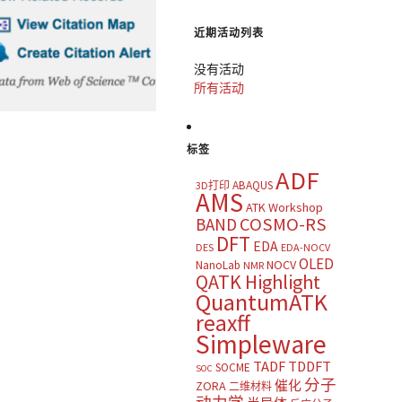
近期活动列表
没有活动
所有活动
标签
ADF
ABAQUS
3D打印
AMS
ATK Workshop
COSMO-RS
BAND
DFT
EDA
DES
EDA-NOCV
OLED
NOCV
NanoLab
NMR
QATK Highlight
QuantumATK
reaxff
Simpleware
TADF
TDDFT
SOCME
SOC
分子
催化
ZORA
二维材料