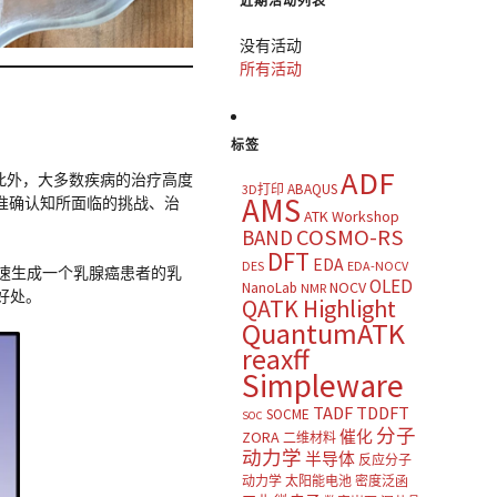
近期活动列表
没有活动
所有活动
标签
ADF
此外，大多数疾病的治疗高度
ABAQUS
3D打印
AMS
准确认知所面临的挑战、治
ATK Workshop
COSMO-RS
BAND
DFT
EDA
DES
EDA-NOCV
快速生成一个乳腺癌患者的乳
OLED
NOCV
NanoLab
NMR
好处。
QATK Highlight
QuantumATK
reaxff
Simpleware
TADF
TDDFT
SOCME
SOC
分子
催化
ZORA
二维材料
动力学
半导体
反应分子
动力学
太阳能电池
密度泛函