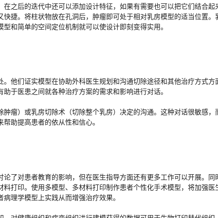
。在之后的迭代中还可以添加设计特征，如果有需要也可以把它们结合起
又快捷。将柱状物放在孔洞后，肿瘤即可处于相对乳房模型的适当位置。
模型和简单的空间定位机制就可以使设计即刻变得实用。
处。他们证实模型在协助外科医生规划和沟通切除途径和其他治疗方式方
有助于医患之间就各种治疗方案的需求和影响进行对话。
除肿瘤）或乳房切除术（切除整个乳房）决定的沟通。这种对话很敏感，
来帮助提高患者的依从性和信心。
讨论了对患者教育的影响，但在医生指导方面还有更多工作可以开展。同
材料打印。使用多模型、多材料打印制作患者个性化手术模型，将加强医
者病理学模型上实践从而增强治疗效果。
印。对健康组织和病变组织进行建模获得的数据可用于生物打印替代组织