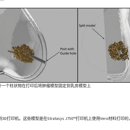
计一个柱状物在打印后将肿瘤模型固定到乳房模型上
发送到3D打印机。这些模型是在Stratasys J750™打印机上使用Vero材