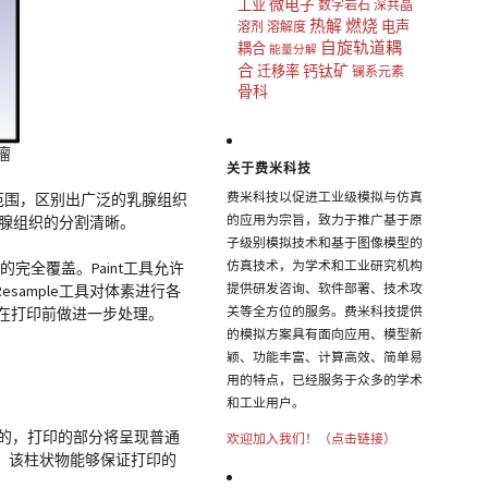
微电子
工业
数字岩石
深共晶
热解
燃烧
电声
溶剂
溶解度
自旋轨道耦
耦合
能量分解
合
钙钛矿
迁移率
镧系元素
骨科
瘤
关于费米科技
费米科技以促进工业级模拟与仿真
置灰度值范围，区别出广泛的乳腺组织
的应用为宗旨，致力于推广基于原
和乳腺组织的分割清晰。
子级别模拟技术和基于图像模型的
仿真技术，为学术和工业研究机构
的完全覆盖。Paint工具允许
提供研发咨询、软件部署、技术攻
ample工具对体素进行各
关等全方位的服务。费米科技提供
，以便在打印前做进一步处理。
的模拟方案具有面向应用、模型新
颖、功能丰富、计算高效、简单易
用的特点，已经服务于众多的学术
和工业用户。
中空的，打印的部分将呈现普通
欢迎加入我们！（点击链接）
。该柱状物能够保证打印的