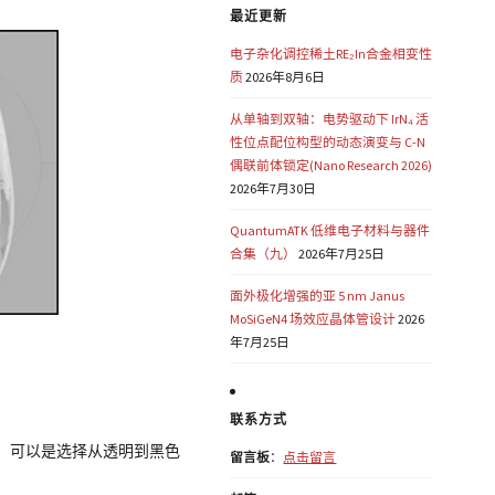
最近更新
电子杂化调控稀土RE₂In合金相变性
质
2026年8月6日
从单轴到双轴：电势驱动下 IrN₄ 活
性位点配位构型的动态演变与 C-N
偶联前体锁定(Nano Research 2026)
2026年7月30日
QuantumATK 低维电子材料与器件
合集（九）
2026年7月25日
面外极化增强的亚 5 nm Janus
MoSiGeN4 场效应晶体管设计
2026
年7月25日
联系方式
料打印的，可以是选择从透明到黑色
留言板
：
点击留言