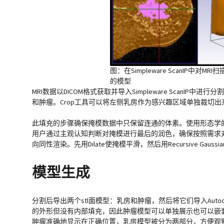
图：在Simpleware ScanIP
的模型
MRI数据以DICOM格式获取并导入Simpleware ScanIP中
和肿瘤。Crop工具可以将左侧乳房作为感兴趣区域单独裁切出来。
此填充的步骤确保掩模数据中只保留连通的体素。使用形态学的Clos
用户通过主观认知判断对掩模进行最后的润色，确保按照需求对
向同性渲染。先用Dilate使掩模平滑，然后用Recursive Ga
模型生成
分割后导出两个stl面模型：乳房和肿瘤，然后将它们导入Auto
的外形但没有内部填充，因此肿瘤模型可以单独展示也可以嵌
肿瘤准确地显示在正确位置，乳房模型被分为两部分，方便观