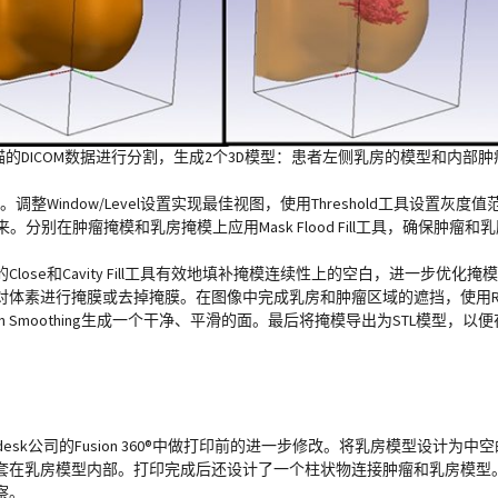
中对MRI扫描的DICOM数据进行分割，生成2个3D模型：患者左侧乳房的模型和内部肿
进行分割。调整Window/Level设置实现最佳视图，使用Threshold工具设
分别在肿瘤掩模和乳房掩模上应用Mask Flood Fill工具，确保肿瘤
e和Cavity Fill工具有效地填补掩模连续性上的空白，进一步优化掩模
体素进行掩膜或去掉掩膜。在图像中完成乳房和肿瘤区域的遮挡，使用Res
ussian Smoothing生成一个干净、平滑的面。最后将掩模导出为STL模型
desk公司的Fusion 360®中做打印前的进一步修改。将乳房模型设计为
套在乳房模型内部。打印完成后还设计了一个柱状物连接肿瘤和乳房模型
察。