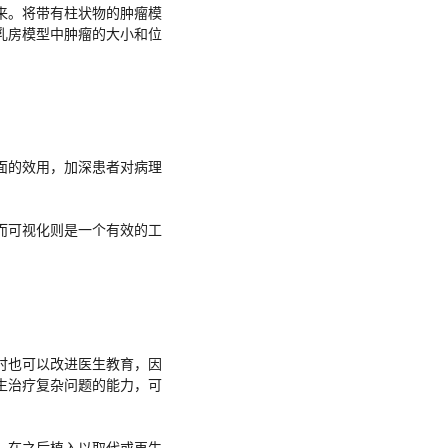
来。将带有柱状物的肿瘤模
乳房模型中肿瘤的大小和位
面的效用，加深患者对病理
而可视化则是一个有效的工
时也可以改进医生教育，因
生治疗复杂问题的能力，可
，在之后植入以取代或再生