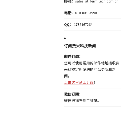
邮箱
：sales_at_fermitech.com.cn
电话
：010-80393990
QQ
： 1732167264
订阅费米科技新闻
邮件订阅：
您可以使用常用的邮件地址接收费
米科技定期发送的产品更新和新
闻。
点击这里马上订阅
！
微信订阅：
微信扫描右侧二维码。