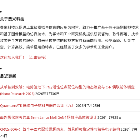
关于费米科技
费米科技以促进工业级模拟与仿真的应用为宗旨，致力于推广基于原子级别模拟技术
和基于图像模型的仿真技术，为学术和工业研究机构提供研发咨询、软件部署、技术
攻关等全方位的服务。费米科技提供的模拟方案具有面向应用、模型新颖、功能丰
富、计算高效、简单易用的特点，已经服务于众多的学术和工业用户。
欢迎加入我们！（点击链接）
最近更新
从单轴到双轴：电势驱动下 IrN₄ 活性位点配位构型的动态演变与 C-N 偶联前体锁定
(Nano Research 2026)
2026年7月30日
QuantumATK 低维电子材料与器件合集（九）
2026年7月25日
面外极化增强的亚 5 nm Janus MoSiGeN4 场效应晶体管设计
2026年7月25日
Cl©Zn6O6−：首个平面六配位氯超卤素，兼具超强稳定性与独特电子结构
2026年7月
23日