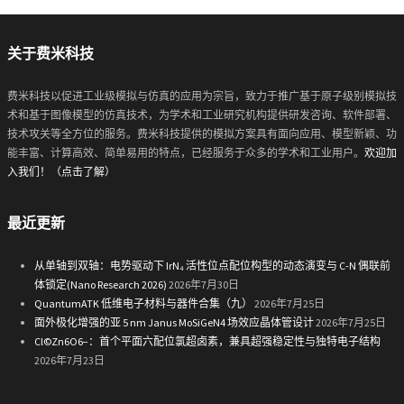
关于费米科技
费米科技以促进工业级模拟与仿真的应用为宗旨，致力于推广基于原子级别模拟技
术和基于图像模型的仿真技术，为学术和工业研究机构提供研发咨询、软件部署、
技术攻关等全方位的服务。费米科技提供的模拟方案具有面向应用、模型新颖、功
能丰富、计算高效、简单易用的特点，已经服务于众多的学术和工业用户。
欢迎加
入我们！（点击了解）
最近更新
从单轴到双轴：电势驱动下 IrN₄ 活性位点配位构型的动态演变与 C-N 偶联前
体锁定(Nano Research 2026)
2026年7月30日
QuantumATK 低维电子材料与器件合集（九）
2026年7月25日
面外极化增强的亚 5 nm Janus MoSiGeN4 场效应晶体管设计
2026年7月25日
Cl©Zn6O6−：首个平面六配位氯超卤素，兼具超强稳定性与独特电子结构
2026年7月23日