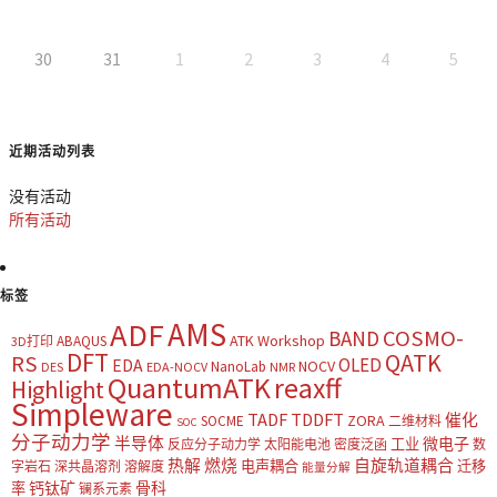
30
31
1
2
3
4
5
近期活动列表
没有活动
所有活动
标签
AMS
ADF
COSMO-
BAND
ATK Workshop
ABAQUS
3D打印
DFT
QATK
RS
OLED
EDA
NOCV
NanoLab
DES
EDA-NOCV
NMR
QuantumATK
reaxff
Highlight
Simpleware
TADF
TDDFT
催化
ZORA
SOCME
二维材料
SOC
分子动力学
半导体
微电子
工业
反应分子动力学
太阳能电池
密度泛函
数
热解
燃烧
自旋轨道耦合
电声耦合
迁移
字岩石
深共晶溶剂
溶解度
能量分解
钙钛矿
骨科
率
镧系元素