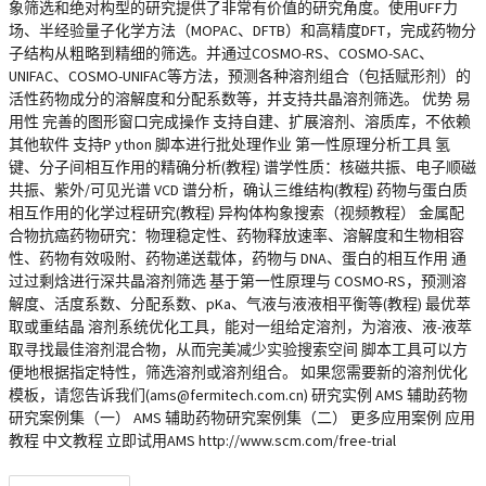
象筛选和绝对构型的研究提供了非常有价值的研究角度。使用UFF力
场、半经验量子化学方法（MOPAC、DFTB）和高精度DFT，完成药物分
子结构从粗略到精细的筛选。并通过COSMO-RS、COSMO-SAC、
UNIFAC、COSMO-UNIFAC等方法，预测各种溶剂组合（包括赋形剂）的
活性药物成分的溶解度和分配系数等，并支持共晶溶剂筛选。 优势 易
用性 完善的图形窗口完成操作 支持自建、扩展溶剂、溶质库，不依赖
其他软件 支持P ython 脚本进行批处理作业 第一性原理分析工具 氢
键、分子间相互作用的精确分析(教程) 谱学性质：核磁共振、电子顺磁
共振、紫外/可见光谱 VCD 谱分析，确认三维结构(教程) 药物与蛋白质
相互作用的化学过程研究(教程) 异构体构象搜索（视频教程） 金属配
合物抗癌药物研究：物理稳定性、药物释放速率、溶解度和生物相容
性、药物有效吸附、药物递送载体，药物与 DNA、蛋白的相互作用 通
过过剩焓进行深共晶溶剂筛选 基于第一性原理与 COSMO-RS，预测溶
解度、活度系数、分配系数、pKa、气液与液液相平衡等(教程) 最优萃
取或重结晶 溶剂系统优化工具，能对一组给定溶剂，为溶液、液-液萃
取寻找最佳溶剂混合物，从而完美减少实验搜索空间 脚本工具可以方
便地根据指定特性，筛选溶剂或溶剂组合。 如果您需要新的溶剂优化
模板，请您告诉我们(ams@fermitech.com.cn) 研究实例 AMS 辅助药物
研究案例集（一） AMS 辅助药物研究案例集（二） 更多应用案例 应用
教程 中文教程 立即试用AMS http://www.scm.com/free-trial