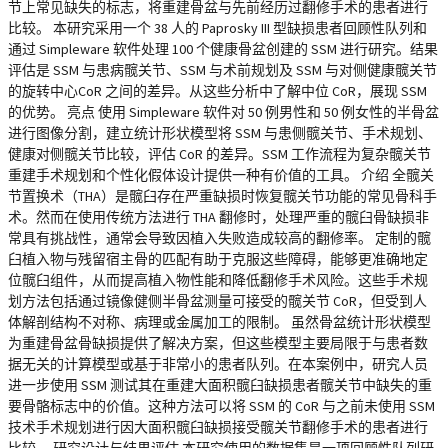
节上常见缺失的标志，将重建骨盆与先前经历过翻修手术的患者进行
比较。 本研究采用一个 38 人的 Paprosky III 型缺损患者回顾性队列和
通过 Simpleware 软件处理 100 个健康骨盆创建的 SSM 进行研究。结果
评估是 SSM 与患病髋关节、SSM 与术前规划及 SSM 与对侧健康髋关节
的旋转中心CoR 之间的差异。从这些分析中了解中位 CoR，展现 SSM
的优势。 亮点 使用 Simpleware 软件对 50 例男性和 50 例女性的半骨盆
进行图像分割，建立统计形状模型将 SSM 与患侧髋关节、手术规划、
健康对侧髋关节比较，评估 CoR 的差异。SSM 工作流程为复杂髋关节
重建手术规划和个性化假体设计提供一种有价值的工具。 介绍 全髋关
节置换术（THA）是髋臼存在严重缺损时恢复髋关节功能的常见骨科手
术。然而在使用传统方法进行 THA 翻修时，处理严重的髋臼骨缺损非
常具有挑战性，通常会导致因植入失败造成较高的翻修率。 定制的髋
臼植入物与残留宿主骨的匹配有助于克服这些障碍，能够更准确地定
位髋臼组件，从而提高植入物性能和降低翻修手术风险。这些手术规
划方法包括通过镜像健侧半骨盆测量可接受的髋关节 CoR，但受到人
体解剖结构不对称、病理或金属加工的限制。 虽然骨盆统计形状模型
为重建骨盆骨缺损提供了解决方案，但这些模型主要局限于与患者数
据无关的计算模型或基于非常小的患者队列。在本案例中，研究人员
进一步使用 SSM 测试其在重建大面积髋臼缺损患者髋关节中缺失的重
要骨骼标志中的价值。这种方法可以将 SSM 的 CoR 与之前未使用 SSM
技术手术规划进行因大面积髋臼缺损接受髋关节翻修手术的患者进行