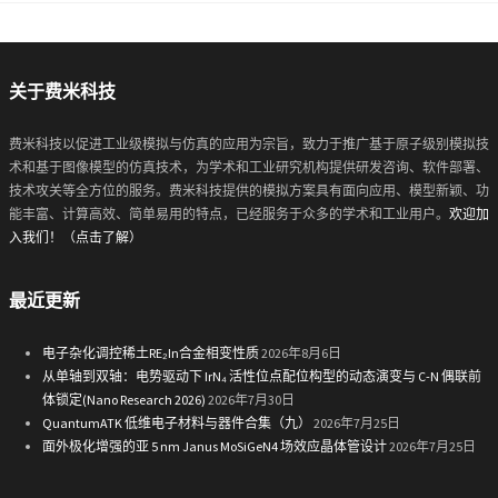
关于费米科技
费米科技以促进工业级模拟与仿真的应用为宗旨，致力于推广基于原子级别模拟技
术和基于图像模型的仿真技术，为学术和工业研究机构提供研发咨询、软件部署、
技术攻关等全方位的服务。费米科技提供的模拟方案具有面向应用、模型新颖、功
能丰富、计算高效、简单易用的特点，已经服务于众多的学术和工业用户。
欢迎加
入我们！（点击了解）
最近更新
电子杂化调控稀土RE₂In合金相变性质
2026年8月6日
从单轴到双轴：电势驱动下 IrN₄ 活性位点配位构型的动态演变与 C-N 偶联前
体锁定(Nano Research 2026)
2026年7月30日
QuantumATK 低维电子材料与器件合集（九）
2026年7月25日
面外极化增强的亚 5 nm Janus MoSiGeN4 场效应晶体管设计
2026年7月25日