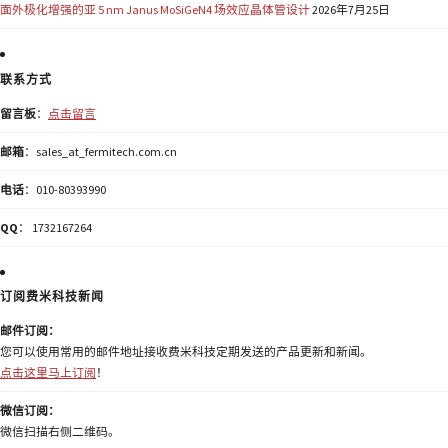
面外极化增强的亚 5 nm Janus MoSiGeN4 场效应晶体管设计
2026年7月25日
联系方式
留言板
：
点击留言
邮箱
：sales_at_fermitech.com.cn
电话
：010-80393990
QQ
： 1732167264
订阅费米科技新闻
邮件订阅：
您可以使用常用的邮件地址接收费米科技定期发送的产品更新和新闻。
点击这里马上订阅
！
微信订阅：
微信扫描右侧二维码。