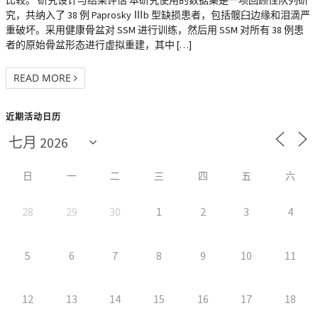
比较。 研究设计与结果评估 本研究使用的数据集是一项回顾性队列研
究，共纳入了 38 例 Paprosky Ⅲb 型缺损患者，包括髋臼边缘和泪滴严
重破坏。采用健康骨盆对 SSM 进行训练，然后用 SSM 对所有 38 例患
者的原始骨盆形态进行虚拟重建，其中 […]
READ MORE
近期活动日历
日
一
二
三
四
五
六
28
29
30
1
2
3
4
5
6
7
8
9
10
11
12
13
14
15
16
17
18