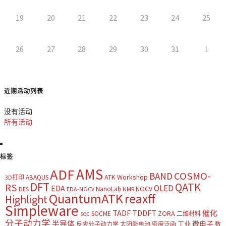
19
20
21
22
23
24
25
26
27
28
29
30
31
1
近期活动列表
没有活动
所有活动
标签
AMS
ADF
COSMO-
BAND
ATK Workshop
ABAQUS
3D打印
DFT
QATK
RS
OLED
EDA
NOCV
NanoLab
DES
EDA-NOCV
NMR
QuantumATK
reaxff
Highlight
Simpleware
TADF
TDDFT
催化
ZORA
SOCME
二维材料
SOC
分子动力学
半导体
微电子
工业
反应分子动力学
太阳能电池
密度泛函
数