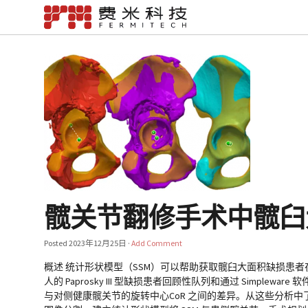
髋关节翻修手术中髋臼
Posted
2023年12月25日
·
Add Comment
概述 统计形状模型（SSM）可以帮助获取髋臼大面积缺损患者
人的 Paprosky III 型缺损患者回顾性队列和通过 Simplewa
与对侧健康髋关节的旋转中心CoR 之间的差异。从这些分析中了解中位 C