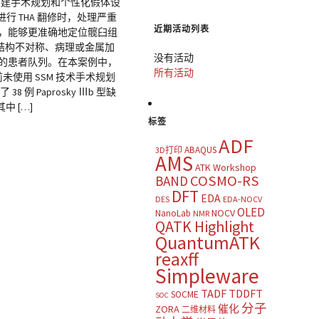
节重建手术规划和个性化假体设
 THA 翻修时，处理严重
近期活动列表
，能够更准确地定位髋臼组
结构不对称、病理或金属加
没有活动
的患者队列。在本案例中，
所有活动
未使用 SSM 技术手术规划
Paprosky Ⅲb 型缺
 […]
标签
ADF
ABAQUS
3D打印
AMS
ATK Workshop
COSMO-RS
BAND
DFT
EDA
DES
EDA-NOCV
OLED
NOCV
NanoLab
NMR
QATK Highlight
QuantumATK
reaxff
Simpleware
TADF
TDDFT
SOCME
SOC
分子
催化
ZORA
二维材料