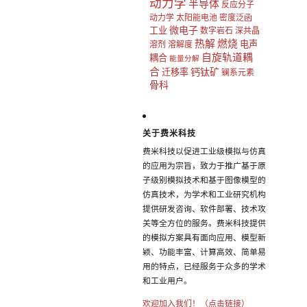
动力学
半导体
反应分子
动力学
太阳能电池
密度泛函
微电子
工业
数字岩石
深共晶
热解
燃烧
电声
溶剂
溶解度
自旋轨道耦
耦合
能量分解
合
钙钛矿
迁移率
镧系元素
骨科
关于费米科技
费米科技以促进工业级模拟与仿真
的应用为宗旨，致力于推广基于原
子级别模拟技术和基于图像模型的
仿真技术，为学术和工业研究机构
提供研发咨询、软件部署、技术攻
关等全方位的服务。费米科技提供
的模拟方案具有面向应用、模型新
颖、功能丰富、计算高效、简单易
用的特点，已经服务于众多的学术
和工业用户。
欢迎加入我们！（点击链接）