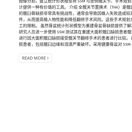
图像分割，建立统计形状模型将 SSM 与患侧髋关节、手术规划
计提供一种有价值的工具。 介绍 全髋关节置换术（THA）是
的髋臼骨缺损非常具有挑战性，通常会导致因植入失败造成较
件，从而提高植入物性能和降低翻修手术风险。这些手术规划方
工的限制。 虽然骨盆统计形状模型为重建骨盆骨缺损提供了
研究人员进一步使用 SSM 测试其在重建大面积髋臼缺损患者髋关
进行因大面积髋臼缺损接受髋关节翻修手术的患者进行比较。 研究设
损患者，包括髋臼边缘和泪滴严重破坏。采用健康骨盆对 SSM 进
READ MORE