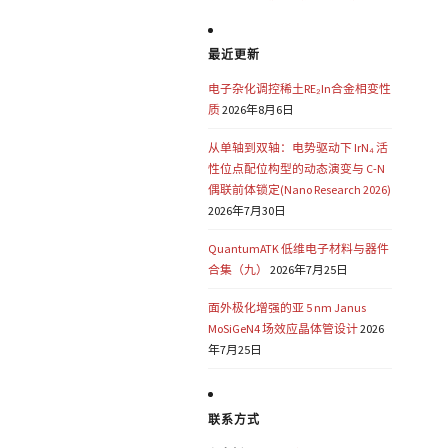
最近更新
电子杂化调控稀土RE₂In合金相变性
质
2026年8月6日
从单轴到双轴：电势驱动下 IrN₄ 活
性位点配位构型的动态演变与 C-N
偶联前体锁定(Nano Research 2026)
2026年7月30日
QuantumATK 低维电子材料与器件
合集（九）
2026年7月25日
面外极化增强的亚 5 nm Janus
MoSiGeN4 场效应晶体管设计
2026
年7月25日
联系方式