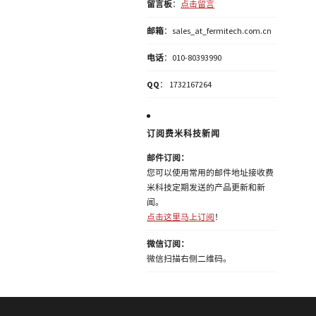
留言板
：
点击留言
邮箱
：sales_at_fermitech.com.cn
电话
：010-80393990
QQ
： 1732167264
订阅费米科技新闻
邮件订阅：
您可以使用常用的邮件地址接收费
米科技定期发送的产品更新和新
闻。
点击这里马上订阅
！
微信订阅：
微信扫描右侧二维码。