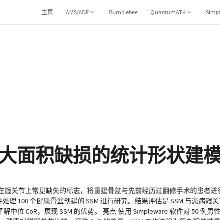
主页
AMS/ADF
Bumblebee
QuantumATK
Simp
大面积缺损的统计形状建
在髋关节上常见缺失的标志，将重建骨盆与先前经历过翻修手术的患者进行比
re 软件处理 100 个健康骨盆创建的 SSM 进行研究。结果评估是 SSM 与患病髋
oR，展现 SSM 的优势。 亮点 使用 Simpleware 软件对 50 例男