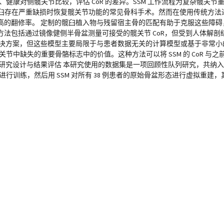
、健康对侧髋关节比较，评估 CoR 的差异。SSM 工作流程为复杂髋关
髋臼存在严重缺损时恢复髋关节功能的常见骨科手术。然而在使用传统方法进行
高的翻修率。 定制的髋臼植入物与残留宿主骨的匹配有助于克服这些障碍
法包括通过镜像健侧半骨盆测量可接受的髋关节 CoR，但受到人体解剖
解决方案，但这些模型主要局限于与患者数据无关的计算模型或基于非常小
节中缺失的重要骨骼标志中的价值。这种方法可以将 SSM 的 CoR 与之前
计与结果评估 本研究使用的数据集是一项回顾性队列研究，共纳入了 38 例 
行训练，然后用 SSM 对所有 38 例患者的原始骨盆形态进行虚拟重建，其中