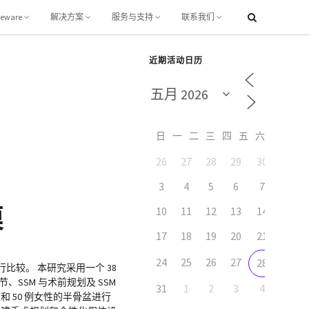
leware
解决方案
服务与支持
联系我们
近期活动日历
日
一
二
三
四
五
六
26
27
28
29
30
1
3
4
5
6
7
8
模
10
11
12
13
14
15
17
18
19
20
21
22
24
25
26
27
29
28
较。 本研究采用一个 38
关节、SSM 与术前规划及 SSM
31
1
2
3
4
5
性和 50 例女性的半骨盆进行