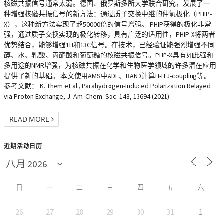
核磁共振信号通常太弱。德国、俄罗斯多所大学联合研究，发展了一
种增强核磁共振信号的新方法：通过质子交换中继的仲氢极化（PHIP-
X），这种新方法实现了超50000倍的信号增强。 PHIP获得的极化非常
强，通过质子交换实现的极化转移，具有广泛的适用性，PHIP-X将两者
优势结合，能够增强1H和13C信号。在技术，已经验证能强烈增强不同
醇、水、乳酸、丙酮酸和葡萄糖的核磁共振信号。PHP-X具有如此强和
多用途的NMR增强，为核磁共振在化学和生物医学领域的许多潜在应用
提供了新的基础。 本文使用AMS中ADF、BAND计算H-H J-coupling等。
参考文献： K. Them et al., Parahydrogen-Induced Polarization Relayed
via Proton Exchange, J. Am. Chem. Soc. 143, 13694 (2021)
READ MORE
近期活动日历
日
一
二
三
四
五
六
26
27
28
29
30
31
1