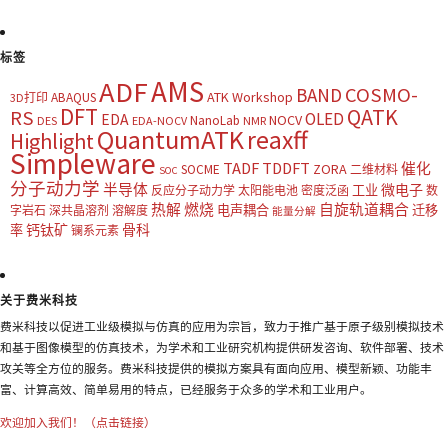
标签
AMS
ADF
COSMO-
BAND
ATK Workshop
ABAQUS
3D打印
DFT
QATK
RS
OLED
EDA
NOCV
NanoLab
DES
EDA-NOCV
NMR
QuantumATK
reaxff
Highlight
Simpleware
TADF
TDDFT
催化
ZORA
SOCME
二维材料
SOC
分子动力学
半导体
微电子
工业
反应分子动力学
太阳能电池
密度泛函
数
热解
燃烧
自旋轨道耦合
电声耦合
迁移
字岩石
深共晶溶剂
溶解度
能量分解
钙钛矿
骨科
率
镧系元素
关于费米科技
费米科技以促进工业级模拟与仿真的应用为宗旨，致力于推广基于原子级别模拟技术
和基于图像模型的仿真技术，为学术和工业研究机构提供研发咨询、软件部署、技术
攻关等全方位的服务。费米科技提供的模拟方案具有面向应用、模型新颖、功能丰
富、计算高效、简单易用的特点，已经服务于众多的学术和工业用户。
欢迎加入我们！（点击链接）