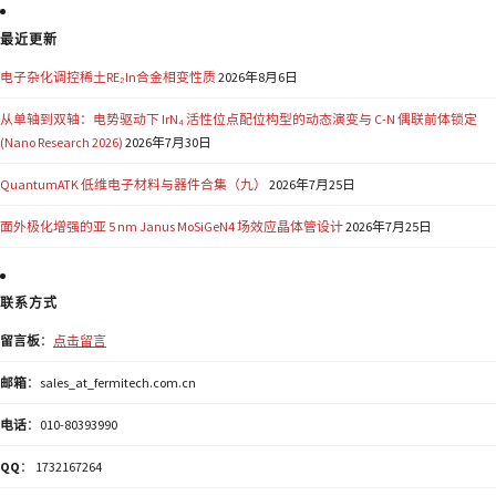
最近更新
电子杂化调控稀土RE₂In合金相变性质
2026年8月6日
从单轴到双轴：电势驱动下 IrN₄ 活性位点配位构型的动态演变与 C-N 偶联前体锁定
(Nano Research 2026)
2026年7月30日
QuantumATK 低维电子材料与器件合集（九）
2026年7月25日
面外极化增强的亚 5 nm Janus MoSiGeN4 场效应晶体管设计
2026年7月25日
联系方式
留言板
：
点击留言
邮箱
：sales_at_fermitech.com.cn
电话
：010-80393990
QQ
： 1732167264