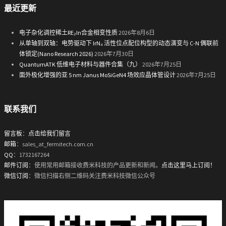
最近更新
电子杂化调控稀土RE₂In合金相变性质
2026年8月6日
从单轴到双轴：电势驱动下 IrN₄ 活性位点配位构型的动态演变与 C-N 偶联前
体锁定(Nano Research 2026)
2026年7月30日
QuantumATK 低维电子材料与器件合集（九）
2026年7月25日
面外极化增强的亚 5 nm Janus MoSiGeN4 场效应晶体管设计
2026年7月25日
联系我们
留言板
：
点击给我们留言
邮箱
：sales_at_fermitech.com.cn
QQ
：1732167264
邮件订阅
：使用常用邮箱接收费米科技的产品更新和新闻。
点击这里马上订阅！
微信订阅
：微信扫描右侧二维码关注费米科技微信公众号