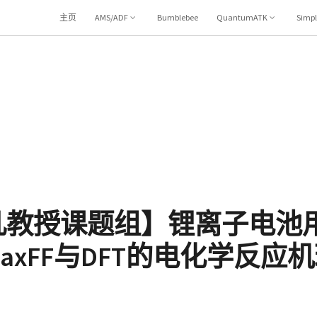
主页
AMS/ADF
Bumblebee
QuantumATK
Simp
凡教授课题组】锂离子电池
axFF与DFT的电化学反应
3）