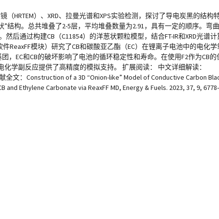
（HRTEM）、XRD、拉曼光谱和XPS实验检测，探讨了导电炭黑的结构
洋葱状”结构。总共堆叠了2-5层，平均堆叠数量为2.91，具有一定的顺序。
长。然后通过构建CB（C11854）的洋葱状颗粒模型，结合FT-IR和XRD光
ReaxFF模块）研究了CB和碳酸亚乙酯（EC）在锂离子电池中的电化学
种O基团，EC和CB的破坏影响了电池的循环稳定性和寿命。在使用F2作为CB
的电化学副反应提供了高精度的模拟支持。 扩展阅读： 中文详细解读：
onstruction of a 3D “Onion-like” Model of Conductive Carbon Black f
CB and Ethylene Carbonate via ReaxFF MD, Energy & Fuels. 2023, 37, 9, 677