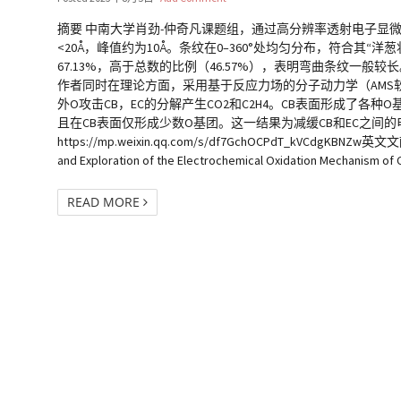
摘要 中南大学肖劲-仲奇凡课题组，通过高分辨率透射电子显微镜
<20Å，峰值约为10Å。条纹在0–360°处均匀分布，符合其“
67.13%，高于总数的比例（46.57%），表明弯曲条纹一般较
作者同时在理论方面，采用基于反应力场的分子动力学（AMS软件
外O攻击CB，EC的分解产生CO2和C2H4。CB表面形成了各
且在CB表面仅形成少数O基团。这一结果为减缓CB和EC之间
https://mp.weixin.qq.com/s/df7GchOCPdT_kVCdgKBNZw英文文献全文：C
and Exploration of the Electrochemical Oxidation Mechanism of 
READ MORE