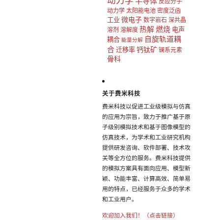
动力学
半导体
反应分子
动力学
太阳能电池
密度泛函
微电子
工业
数字岩石
深共晶
热解
燃烧
电声
溶剂
溶解度
自旋轨道耦
耦合
能量分解
合
钙钛矿
迁移率
镧系元素
骨科
关于费米科技
费米科技以促进工业级模拟与仿真
的应用为宗旨，致力于推广基于原
子级别模拟技术和基于图像模型的
仿真技术，为学术和工业研究机构
提供研发咨询、软件部署、技术攻
关等全方位的服务。费米科技提供
的模拟方案具有面向应用、模型新
颖、功能丰富、计算高效、简单易
用的特点，已经服务于众多的学术
和工业用户。
欢迎加入我们！（点击链接）