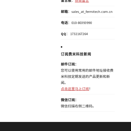
留言板
：
点击留言
邮箱
：sales_at_fermitech.com.cn
电话
：010-80393990
QQ
： 1732167264
订阅费米科技新闻
邮件订阅：
您可以使用常用的邮件地址接收费
米科技定期发送的产品更新和新
闻。
点击这里马上订阅
！
微信订阅：
微信扫描右侧二维码。