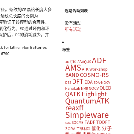
特征。条纹的CB晶格长度大多
近期活动列表
弯曲条纹总长度的比例为
谱计算验证了该模型的合理性。
没有活动
氧化行为。EC通过环内和环
所有活动
的保护后，EC的消耗减少，并
or Lithium-Ion Batteries
标签
8–6790
ADF
ABAQUS
3D打印
AMS
ATK Workshop
COSMO-RS
BAND
DFT
EDA
DES
EDA-NOCV
OLED
NOCV
NanoLab
NMR
QATK Highlight
QuantumATK
reaxff
Simpleware
TADF
TDDFT
SOCME
SOC
分子
催化
ZORA
二维材料