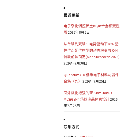
最近更新
电子杂化调控稀土RE₂In合金相变性
质
2026年8月6日
从单轴到双轴：电势驱动下 IrN₄ 活
性位点配位构型的动态演变与 C-N
偶联前体锁定(Nano Research 2026)
2026年7月30日
QuantumATK 低维电子材料与器件
合集（九）
2026年7月25日
面外极化增强的亚 5 nm Janus
MoSiGeN4 场效应晶体管设计
2026
年7月25日
联系方式