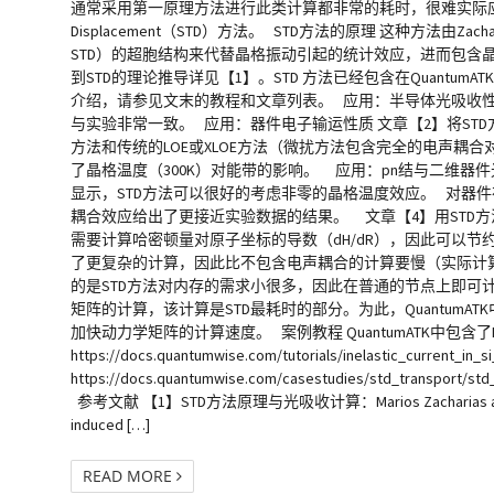
通常采用第一原理方法进行此类计算都非常的耗时，很难实际应用。
Displacement（STD）方法。 STD方法的原理 这种方法
STD）的超胞结构来代替晶格振动引起的统计效应，进而包含晶
到STD的理论推导详见【1】。STD 方法已经包含在Quantu
介绍，请参见文末的教程和文章列表。 应用：半导体光吸收性
与实验非常一致。 应用：器件电子输运性质 文章【2】将ST
方法和传统的LOE或XLOE方法（微扰方法包含完全的电声耦
了晶格温度（300K）对能带的影响。 应用：pn结与二维器
显示，STD方法可以很好的考虑非零的晶格温度效应。 对器件
耦合效应给出了更接近实验数据的结果。 文章【4】用STD方法
需要计算哈密顿量对原子坐标的导数（dH/dR），因此可以节约
了更复杂的计算，因此比不包含电声耦合的计算要慢（实际计算时
的是STD方法对内存的需求小很多，因此在普通的节点上即可计
矩阵的计算，该计算是STD最耗时的部分。为此，QuantumAT
加快动力学矩阵的计算速度。 案例教程 QuantumATK中包含了L
https://docs.quantumwise.com/tutorials/inelastic_current_in_
https://docs.quantumwise.com/casestudies/std_transport/st
参考文献 【1】STD方法原理与光吸收计算：Marios Zacharias and Feliciano 
induced […]
READ MORE