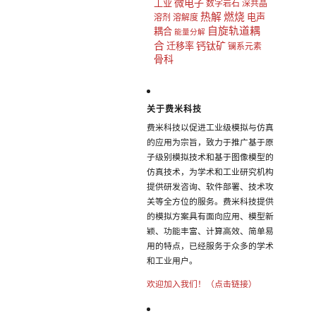
微电子
工业
数字岩石
深共晶
热解
燃烧
电声
溶剂
溶解度
自旋轨道耦
耦合
能量分解
合
钙钛矿
迁移率
镧系元素
骨科
关于费米科技
费米科技以促进工业级模拟与仿真
的应用为宗旨，致力于推广基于原
子级别模拟技术和基于图像模型的
仿真技术，为学术和工业研究机构
提供研发咨询、软件部署、技术攻
关等全方位的服务。费米科技提供
的模拟方案具有面向应用、模型新
颖、功能丰富、计算高效、简单易
用的特点，已经服务于众多的学术
和工业用户。
欢迎加入我们！（点击链接）