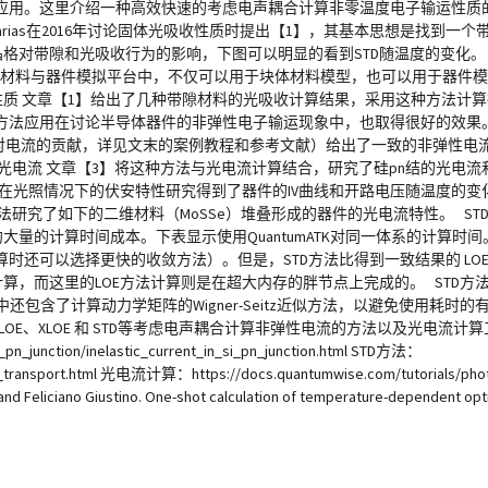
这里介绍一种高效快速的考虑电声耦合计算非零温度电子输运性质的方法：Spe
由Zacharias在2016年讨论固体光吸收性质时提出【1】，其基本思想是找到一
格对带隙和光吸收行为的影响，下图可以明显的看到STD随温度的变化。 
mATK材料与器件模拟平台中，不仅可以用于块体材料模型，也可以用于器件模型。
质 文章【1】给出了几种带隙材料的光吸收计算结果，采用这种方法计
D方法应用在讨论半导体器件的非弹性电子输运现象中，也取得很好的效果。
合对电流的贡献，详见文末的案例教程和参考文献）给出了一致的非弹性电流
件光电流 文章【3】将这种方法与光电流计算结合，研究了硅pn结的光电
在光照情况下的伏安特性研究得到了器件的IV曲线和开路电压随温度的变化
研究了如下的二维材料（MoSSe）堆叠形成的器件的光电流特性。 STD
大量的计算时间成本。下表显示使用QuantumATK对同一体系的计算时间
还可以选择更快的收敛方法）。但是，STD方法比得到一致结果的 LO
算，而这里的LOE方法计算则是在超大内存的胖节点上完成的。 STD方
K中还包含了计算动力学矩阵的Wigner-Seitz近似方法，以避免使用耗
OE、XLOE 和 STD等考虑电声耦合计算非弹性电流的方法以及光电流计算工具
si_pn_junction/inelastic_current_in_si_pn_junction.html STD方法：
d_transport.html 光电流计算：https://docs.quantumwise.com/tutorials/phot
Giustino. One-shot calculation of temperature-dependent optica