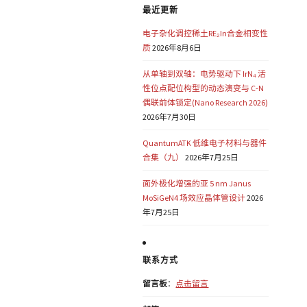
最近更新
电子杂化调控稀土RE₂In合金相变性
质
2026年8月6日
从单轴到双轴：电势驱动下 IrN₄ 活
性位点配位构型的动态演变与 C-N
偶联前体锁定(Nano Research 2026)
2026年7月30日
QuantumATK 低维电子材料与器件
合集（九）
2026年7月25日
面外极化增强的亚 5 nm Janus
MoSiGeN4 场效应晶体管设计
2026
年7月25日
联系方式
留言板
：
点击留言