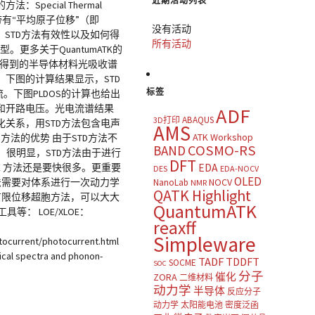
近期活动列表
cial Thermal
个带有“平均原子位移”（即
没有活动
STD方法有效性以及如何得
所有活动
更多关于QuantumATK的
算得到的半导体材料光吸收谱
下图的计算结果显示，STD
标签
。下图PLDOS的计算也给出
流和开路电压。光电流谱结果
ADF
ABAQUS
3D打印
关系，用STD方法包含电声
AMS
ATK Workshop
方法的优势 由于STD方法不
COSMO-RS
BAND
。很明显，STD方法由于进行
DFT
E 方法还是要快很多。更重要
EDA
DES
EDA-NOCV
OLED
法需要对体系进行一次动力学
NOCV
NanoLab
NMR
QATK Highlight
时的有限位移超胞方法，可以大大
QuantumATK
等： LOE/XLOE：
reaxff
Simpleware
ocurrent/photocurrent.html
l spectra and phonon-
TADF
TDDFT
SOCME
SOC
分子
催化
ZORA
二维材料
动力学
半导体
反应分子
动力学
太阳能电池
密度泛函