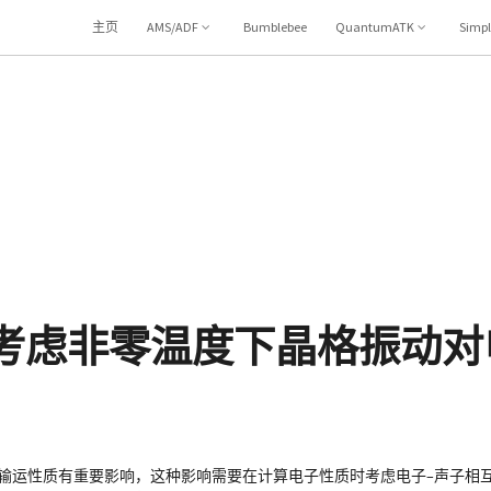
主页
AMS/ADF
Bumblebee
QuantumATK
Simp
的考虑非零温度下晶格振动
子输运性质有重要影响，这种影响需要在计算电子性质时考虑电子–声子相