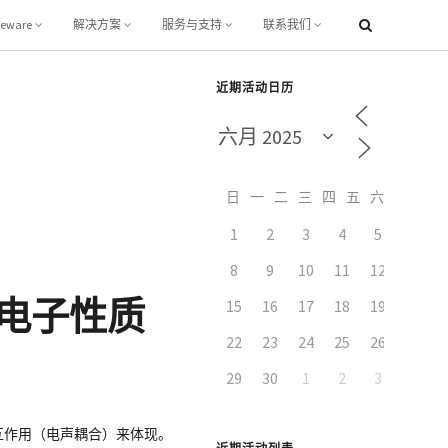
leware
解决方案
服务与支持
联系我们
近期活动日历
日
一
二
三
四
五
六
1
2
3
4
5
6
8
9
10
11
12
13
对电子性质
15
16
17
18
19
20
22
23
24
25
26
27
29
30
1
2
3
4
互作用（电声耦合）来体现。