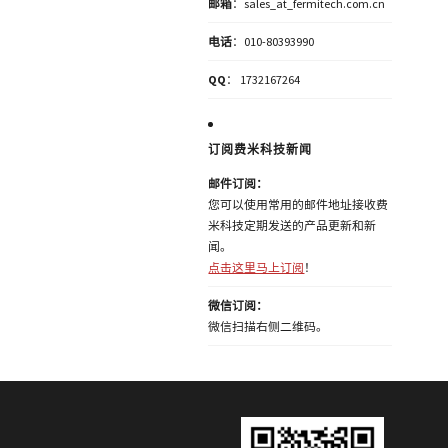
邮箱
：sales_at_fermitech.com.cn
电话
：010-80393990
QQ
： 1732167264
订阅费米科技新闻
邮件订阅：
您可以使用常用的邮件地址接收费
米科技定期发送的产品更新和新
闻。
点击这里马上订阅
！
微信订阅：
微信扫描右侧二维码。