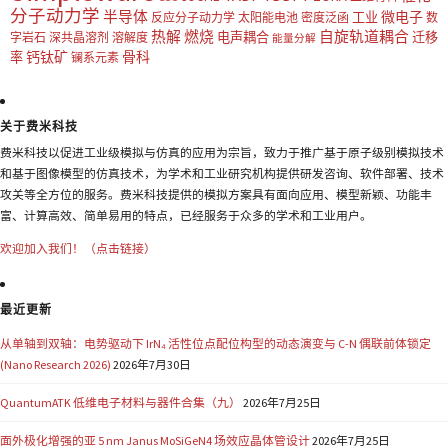
分子动力学
半导体
微电子
工业
反应分子动力学
太阳能电池
密度泛函
数
热解
燃烧
自旋轨道耦合
电声耦合
迁移
字岩石
深共晶溶剂
溶解度
能量分解
钙钛矿
骨科
率
镧系元素
关于费米科技
费米科技以促进工业级模拟与仿真的应用为宗旨，致力于推广基于原子级别模拟技术
和基于图像模型的仿真技术，为学术和工业研究机构提供研发咨询、软件部署、技术
攻关等全方位的服务。费米科技提供的模拟方案具有面向应用、模型新颖、功能丰
富、计算高效、简单易用的特点，已经服务于众多的学术和工业用户。
欢迎加入我们！（点击链接）
最近更新
从单轴到双轴：电势驱动下 IrN₄ 活性位点配位构型的动态演变与 C-N 偶联前体锁定
(Nano Research 2026)
2026年7月30日
QuantumATK 低维电子材料与器件合集（九）
2026年7月25日
面外极化增强的亚 5 nm Janus MoSiGeN4 场效应晶体管设计
2026年7月25日