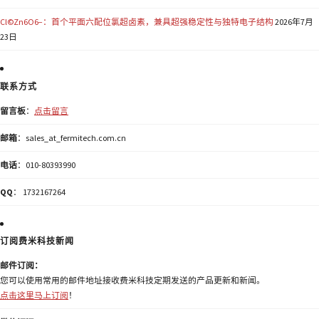
Cl©Zn6O6−：首个平面六配位氯超卤素，兼具超强稳定性与独特电子结构
2026年7月
23日
联系方式
留言板
：
点击留言
邮箱
：sales_at_fermitech.com.cn
电话
：010-80393990
QQ
： 1732167264
订阅费米科技新闻
邮件订阅：
您可以使用常用的邮件地址接收费米科技定期发送的产品更新和新闻。
点击这里马上订阅
！