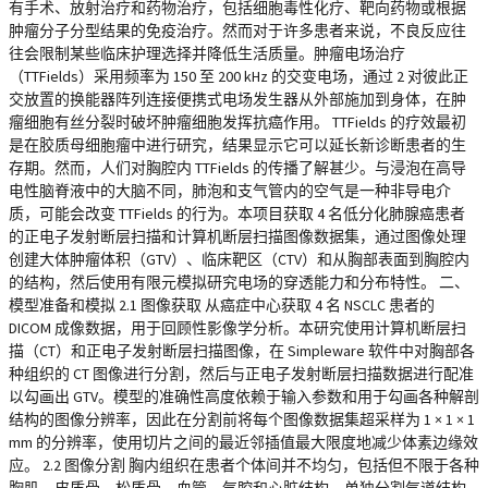
有手术、放射治疗和药物治疗，包括细胞毒性化疗、靶向药物或根据
肿瘤分子分型结果的免疫治疗。然而对于许多患者来说，不良反应往
往会限制某些临床护理选择并降低生活质量。肿瘤电场治疗
（TTFields）采用频率为 150 至 200 kHz 的交变电场，通过 2 对彼此正
交放置的换能器阵列连接便携式电场发生器从外部施加到身体，在肿
瘤细胞有丝分裂时破坏肿瘤细胞发挥抗癌作用。 TTFields 的疗效最初
是在胶质母细胞瘤中进行研究，结果显示它可以延长新诊断患者的生
存期。然而，人们对胸腔内 TTFields 的传播了解甚少。与浸泡在高导
电性脑脊液中的大脑不同，肺泡和支气管内的空气是一种非导电介
质，可能会改变 TTFields 的行为。本项目获取 4 名低分化肺腺癌患者
的正电子发射断层扫描和计算机断层扫描图像数据集，通过图像处理
创建大体肿瘤体积（GTV）、临床靶区（CTV）和从胸部表面到胸腔内
的结构，然后使用有限元模拟研究电场的穿透能力和分布特性。 二、
模型准备和模拟 2.1 图像获取 从癌症中心获取 4 名 NSCLC 患者的
DICOM 成像数据，用于回顾性影像学分析。本研究使用计算机断层扫
描（CT）和正电子发射断层扫描图像，在 Simpleware 软件中对胸部各
种组织的 CT 图像进行分割，然后与正电子发射断层扫描数据进行配准
以勾画出 GTV。模型的准确性高度依赖于输入参数和用于勾画各种解剖
结构的图像分辨率，因此在分割前将每个图像数据集超采样为 1 × 1 × 1
mm 的分辨率，使用切片之间的最近邻插值最大限度地减少体素边缘效
应。 2.2 图像分割 胸内组织在患者个体间并不均匀，包括但不限于各种