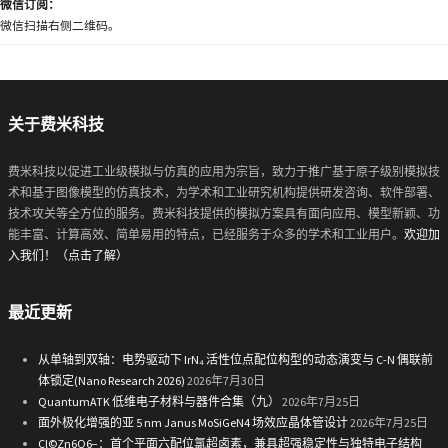
微信订阅：
微信扫描右侧二维码。
关于费米科技
费米科技以促进工业级模拟与仿真的应用为宗旨，致力于推广基于原子级别模拟技
术和基于图像模型的仿真技术，为学术和工业研究机构提供研发咨询、软件部署、
技术攻关等全方位的服务。费米科技提供的模拟方案具有面向应用、模型新颖、功
能丰富、计算高效、简单易用的特点，已经服务于众多的学术和工业用户。
欢迎加
入我们！（点击了解）
最近更新
从单轴到双轴：电势驱动下 IrN₄ 活性位点配位构型的动态演变与 C-N 偶联前
体锁定(Nano Research 2026)
2026年7月30日
QuantumATK 低维电子材料与器件合集（九）
2026年7月25日
面外极化增强的亚 5 nm Janus MoSiGeN4 场效应晶体管设计
2026年7月25日
Cl©Zn6O6−：首个平面六配位氯超卤素，兼具超强稳定性与独特电子结构