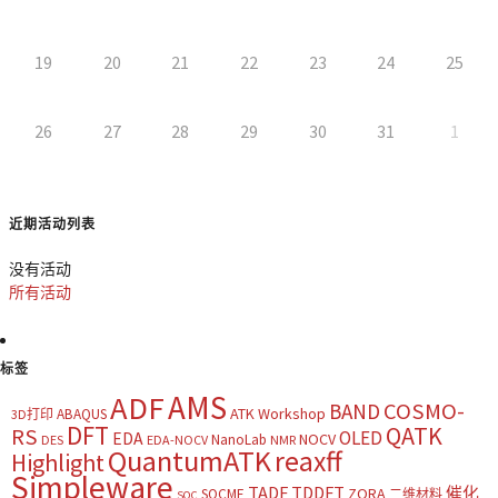
19
20
21
22
23
24
25
26
27
28
29
30
31
1
近期活动列表
没有活动
所有活动
标签
AMS
ADF
COSMO-
BAND
ATK Workshop
ABAQUS
3D打印
DFT
QATK
RS
OLED
EDA
NOCV
NanoLab
DES
EDA-NOCV
NMR
QuantumATK
reaxff
Highlight
Simpleware
TADF
TDDFT
催化
ZORA
SOCME
二维材料
SOC