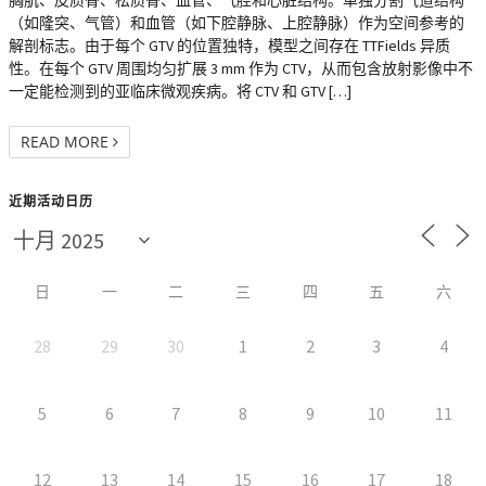
胸肌、皮质骨、松质骨、血管、气腔和心脏结构。单独分割气道结构
（如隆突、气管）和血管（如下腔静脉、上腔静脉）作为空间参考的
解剖标志。由于每个 GTV 的位置独特，模型之间存在 TTFields 异质
性。在每个 GTV 周围均匀扩展 3 mm 作为 CTV，从而包含放射影像中不
一定能检测到的亚临床微观疾病。将 CTV 和 GTV […]
READ MORE
近期活动日历
日
一
二
三
四
五
六
28
29
30
1
2
3
4
5
6
7
8
9
10
11
12
13
14
15
16
17
18