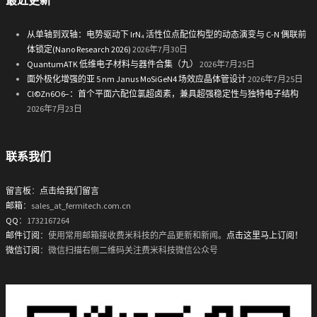
最近更新
从单轴到双轴：电势驱动下 IrN₄ 活性位点配位构型的动态演变与 C-N 偶联前
体锁定(Nano Research 2026)
2026年7月30日
QuantumATK 低维电子材料与器件合集（九）
2026年7月25日
面外极化增强的亚 5 nm Janus MoSiGeN4 场效应晶体管设计
2026年7月25日
Cl©Zn6O6−：首个平面六配位氯超卤素，兼具超强稳定性与独特电子结构
2026年7月23日
联系我们
留言板
：
点击给我们留言
邮箱
：sales_at_fermitech.com.cn
QQ
：1732167264
邮件订阅
：使用常用邮箱接收费米科技的产品更新和新闻。
点击这里马上订阅！
微信订阅
：微信扫描右侧二维码关注费米科技微信公众号