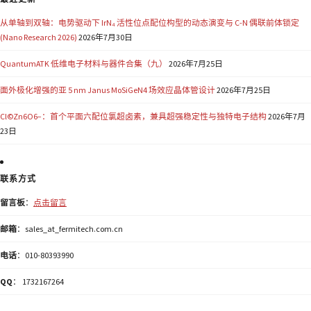
从单轴到双轴：电势驱动下 IrN₄ 活性位点配位构型的动态演变与 C-N 偶联前体锁定
(Nano Research 2026)
2026年7月30日
QuantumATK 低维电子材料与器件合集（九）
2026年7月25日
面外极化增强的亚 5 nm Janus MoSiGeN4 场效应晶体管设计
2026年7月25日
Cl©Zn6O6−：首个平面六配位氯超卤素，兼具超强稳定性与独特电子结构
2026年7月
23日
联系方式
留言板
：
点击留言
邮箱
：sales_at_fermitech.com.cn
电话
：010-80393990
QQ
： 1732167264