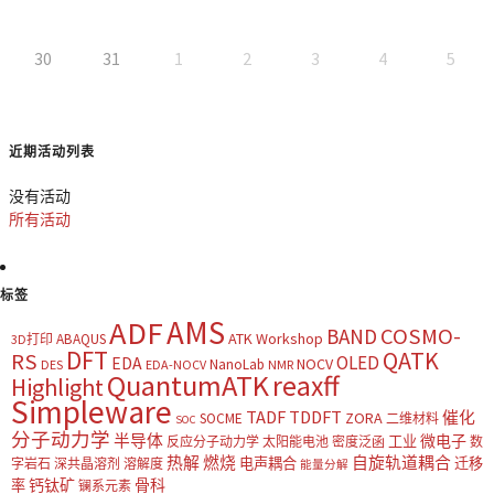
30
31
1
2
3
4
5
近期活动列表
没有活动
所有活动
标签
AMS
ADF
COSMO-
BAND
ATK Workshop
ABAQUS
3D打印
DFT
QATK
RS
OLED
EDA
NOCV
NanoLab
DES
EDA-NOCV
NMR
QuantumATK
reaxff
Highlight
Simpleware
TADF
TDDFT
催化
ZORA
SOCME
二维材料
SOC
分子动力学
半导体
微电子
工业
反应分子动力学
太阳能电池
密度泛函
数
热解
燃烧
自旋轨道耦合
电声耦合
迁移
字岩石
深共晶溶剂
溶解度
能量分解
钙钛矿
骨科
率
镧系元素