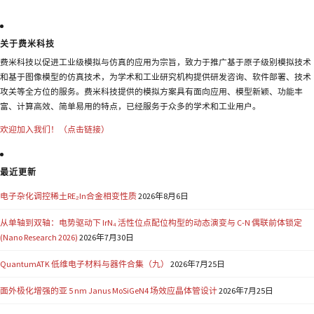
关于费米科技
费米科技以促进工业级模拟与仿真的应用为宗旨，致力于推广基于原子级别模拟技术
和基于图像模型的仿真技术，为学术和工业研究机构提供研发咨询、软件部署、技术
攻关等全方位的服务。费米科技提供的模拟方案具有面向应用、模型新颖、功能丰
富、计算高效、简单易用的特点，已经服务于众多的学术和工业用户。
欢迎加入我们！（点击链接）
最近更新
电子杂化调控稀土RE₂In合金相变性质
2026年8月6日
从单轴到双轴：电势驱动下 IrN₄ 活性位点配位构型的动态演变与 C-N 偶联前体锁定
(Nano Research 2026)
2026年7月30日
QuantumATK 低维电子材料与器件合集（九）
2026年7月25日
面外极化增强的亚 5 nm Janus MoSiGeN4 场效应晶体管设计
2026年7月25日