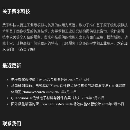
关于费米科技
费米科技以促进工业级模拟与仿真的应用为宗旨，致力于推广基于原子级别模拟技
术和基于图像模型的仿真技术，为学术和工业研究机构提供研发咨询、软件部署、
技术攻关等全方位的服务。费米科技提供的模拟方案具有面向应用、模型新颖、功
能丰富、计算高效、简单易用的特点，已经服务于众多的学术和工业用户。
欢迎加
入我们！（点击了解）
最近更新
电子杂化调控稀土RE₂In合金相变性质
2026年8月6日
从单轴到双轴：电势驱动下 IrN₄ 活性位点配位构型的动态演变与 C-N 偶联前
体锁定(Nano Research 2026)
2026年7月30日
QuantumATK 低维电子材料与器件合集（九）
2026年7月25日
面外极化增强的亚 5 nm Janus MoSiGeN4 场效应晶体管设计
2026年7月25日
联系我们