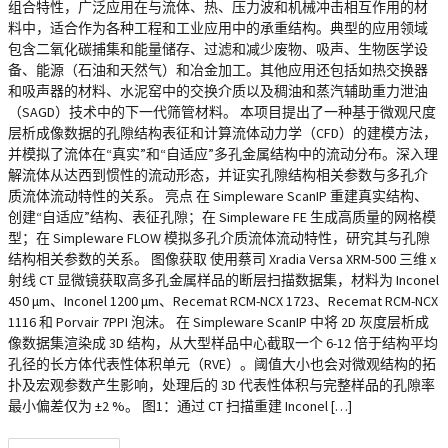
组合特性，广泛应用在与流体、热、压力波和机械冲击相互作用的材
料中，适合作为各种工程和工业应用中的承重结构。典型的应用领域
包含二氧化碳捕集和能量储存、过滤和减少废物、吸声、生物医学设
备、能源（石油和天然气）和冶金加工。其他应用还包括如热交换器
和吸声器的材料、水泥窑中的交换介质以及稠油和蒸汽辅助重力泄油
（SAGD）技术中的下一代筛管材料。 本项目提出了一种基于微观尺度
层析成像数据的孔隙结构表征和计算流体动力学（CFD）的建模方法，
并模拟了流体在“真实”和“自适应”多孔金属结构中的流动分布。深入理
解流体从达西到惯性的流动形态，并证实孔隙结构相关参数与多孔介
质流体流动特性的关系。 亮点 在 Simpleware ScanIP 重建真实结构、
创建“自适应”结构、表征孔隙；在 Simpleware FE 生成高质量的网格模
型；在 Simpleware FLOW 模拟多孔介质流体流动特性，研究其与孔隙
结构相关参数的关系。 图像获取 使用蔡司 Xradia Versa XRM-500 三维 x
射线 CT 显微镜获取高多孔金属样品的断层扫描数据集，材料为 Inconel
450 μm、Inconel 1200 μm、Recemat RCM-NCX 1723、Recemat RCM-NCX
1116 和 Porvair 7PPI 泡沫。 在 Simpleware ScanIP 中将 2D 灰度层析成
像数据集渲染成 3D 结构，从大型样品中心截取一个 6-12 倍于结构平均
孔径的长方体代表性体积单元（RVE）。阈值大小也会对微观结构的拓
扑及宏观参数产生影响，处理后的 3D 代表性体积与完整样品的孔隙率
最小偏差仅为 ±2 %。 图1：通过 CT 扫描重建 Inconel […]