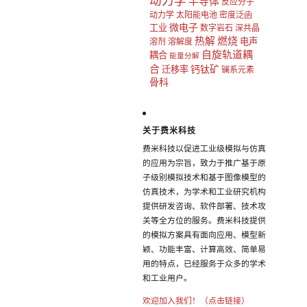
动力学
半导体
反应分子
动力学
太阳能电池
密度泛函
微电子
工业
数字岩石
深共晶
热解
燃烧
电声
溶剂
溶解度
自旋轨道耦
耦合
能量分解
合
钙钛矿
迁移率
镧系元素
骨科
关于费米科技
费米科技以促进工业级模拟与仿真
的应用为宗旨，致力于推广基于原
子级别模拟技术和基于图像模型的
仿真技术，为学术和工业研究机构
提供研发咨询、软件部署、技术攻
关等全方位的服务。费米科技提供
的模拟方案具有面向应用、模型新
颖、功能丰富、计算高效、简单易
用的特点，已经服务于众多的学术
和工业用户。
欢迎加入我们！（点击链接）