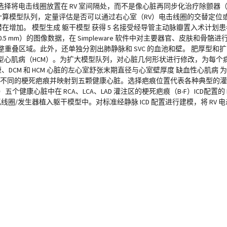
将电击线圈放置在 RV 室间隔处，而不是像心脏再同步化治疗除颤器（C
的计算模型队列，定量评估是否可以通过右心室（RV）电击线圈的交替定位或
增加。 模型生成 躯干模型 获得 5 名接受经导管主动脉瓣置入术计划患者的
0.3 × 0.5 mm）的图像数据，在 Simpleware 软件中对主要器官、皮肤
，并调整重叠区域。此外，还单独分割出肺静脉和 SVC 的血池和壁。 肥厚型
型心肌病（HCM）。为扩大模型队列，对心脏几何形状进行修改，为每个
康、DCM 和 HCM 心脏的左心室舒张末期直径与心室壁厚度 缺血性心肌病
建五种不同的梗死疤痕并映射到五颗健康心脏。选择疤痕位置代表各种典型的
个健康心脏中在 RCA、LCA、LAD 灌注区的梗死疤痕（B-F）ICD配置的 R
虚拟线圈/发生器植入躯干模型中。对标准经静脉 ICD 配置进行建模，将 RV 电击