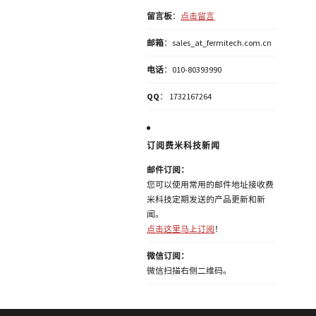
留言板
：
点击留言
邮箱
：sales_at_fermitech.com.cn
电话
：010-80393990
QQ
： 1732167264
订阅费米科技新闻
邮件订阅：
您可以使用常用的邮件地址接收费
米科技定期发送的产品更新和新
闻。
点击这里马上订阅
！
微信订阅：
微信扫描右侧二维码。