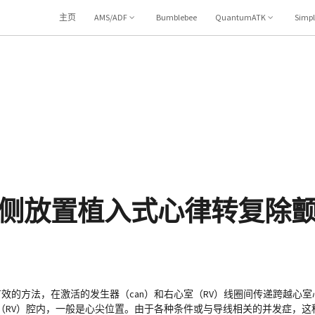
主页
AMS/ADF
Bumblebee
QuantumATK
Simp
侧放置植入式心律转复除
有效的方法，在激活的发生器（can）和右心室（RV）线圈间传递跨越心
（RV）腔内，一般是心尖位置。由于各种条件或与导线相关的并发症，这