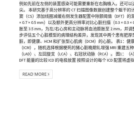
例如先前在左侧的装置感染可能需要重新在右胸植入。还可以选择
尖。 本研究基于高分辨率的 CT 扫描图像数据创建整个躯干
窦（CS）添加线圈减缓右侧发生器配置中除颤阈值（DFT）的潜在
× 0.7 × 0.5 mm）以及额外更高分辨率对比心脏扫描（0.3 × 
胀至 3.5 mm，为左/右心房和主动脉将血池膨胀至 2 mm
步评估五个心脏模型的病理结构差异，发现其中两个患有肥厚
脏，即健康、HCM 和扩张型心肌病（DCM）的心脏。 表1：健
（ICM），随机选择根据梗死的猪心脏晚期钆增强 MRI 重
（LAD）、左回旋支（LCA）、右冠状动脉（RCA）。 图1：（A）五
DFT 能量的比较 ICD 的电极放置 按照设计的每个 ICD 配置将
READ MORE