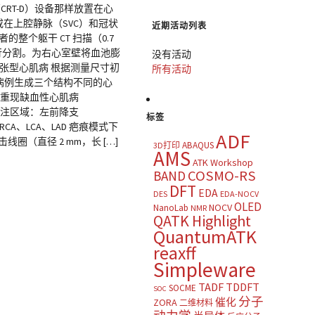
RT-D）设备那样放置在心
在上腔静脉（SVC）和冠状
近期活动列表
整个躯干 CT 扫描（0.7
和骨骼进行分割。为右心室壁将血池膨
没有活动
和扩张型心肌病 根据测量尺寸初
所有活动
病例生成三个结构不同的心
 为重现缺血性心肌病
灌注区域：左前降支
标签
CA、LCA、LAD 疤痕模式下
ADF
线圈（直径 2 mm，长 […]
ABAQUS
3D打印
AMS
ATK Workshop
COSMO-RS
BAND
DFT
EDA
DES
EDA-NOCV
OLED
NOCV
NanoLab
NMR
QATK Highlight
QuantumATK
reaxff
Simpleware
TADF
TDDFT
SOCME
SOC
分子
催化
ZORA
二维材料