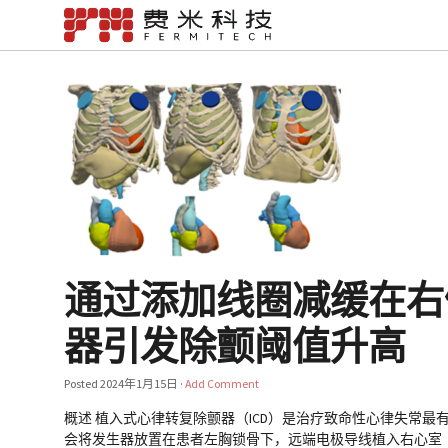
通过添加线圈减缓在右
器引发除颤阈值升高
Posted
2024年1月15日
·
Add Comment
概述 植入式心律转复除颤器（ICD）是治疗致命性心律失常最
会将发生器放置在患者左胸锁骨下，远端电极导线植入右心室