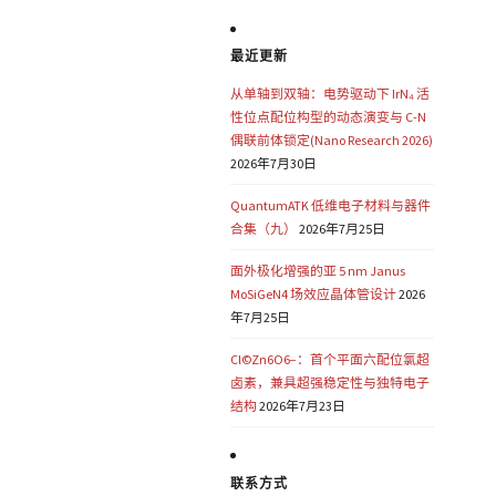
最近更新
从单轴到双轴：电势驱动下 IrN₄ 活
性位点配位构型的动态演变与 C-N
偶联前体锁定(Nano Research 2026)
2026年7月30日
QuantumATK 低维电子材料与器件
合集（九）
2026年7月25日
面外极化增强的亚 5 nm Janus
MoSiGeN4 场效应晶体管设计
2026
年7月25日
Cl©Zn6O6−：首个平面六配位氯超
卤素，兼具超强稳定性与独特电子
结构
2026年7月23日
联系方式