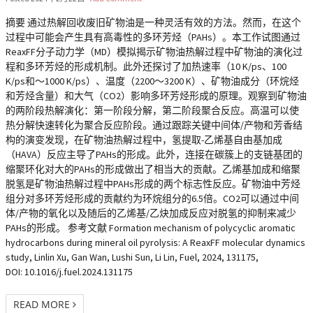
摘要 通过热解回收废旧矿物油是一种灵活有效的方法。然而，在这个
过程中可能会产生具有高毒性的多环芳烃（PAHs）。本工作试图通过
ReaxFF分子动力学（MD）模拟揭示矿物油热解过程中矿物油的演化过
程和多环芳烃的形成机制。此外还探讨了加热速率（10 K/ps、100
K/ps和～1000 K/ps）、温度（2200～3200 K）、矿物油成分（环烷烃
和芳烃含量）和大气（CO2）影响多环芳烃形成的原理。观察到矿物油
的两阶段热解演化：第一阶段分解，第二阶段聚合反应。高温可以使
热分解快速转化为聚合反应阶段。通过跟踪关键中间体/产物和芳香结
构的演变发现，在矿物油热解过程中，氢提取-乙烯基自由基加成
（HAVA）反应主导了PAHs的形成。此外，连接在碳簇上的支链基团的
缩聚环化对大的PAHs的形成做出了相当大的贡献。乙烯基加成和缩聚
脱氢是矿物油热解过程中PAHs形成的两个标志性反应。矿物油中芳烃
组分对多环芳烃形成的贡献约为环烷组分的6.5倍。CO2可以通过中间
体/产物的氧化以及随后的乙烯基/乙炔加成反应对脱氢的抑制来减少
PAHs的形成。 参考文献 Formation mechanism of polycyclic aromatic
hydrocarbons during mineral oil pyrolysis: A ReaxFF molecular dynamics
study, Linlin Xu, Gan Wan, Lushi Sun, Li Lin, Fuel, 2024, 131175,
DOI: 10.1016/j.fuel.2024.131175
READ MORE