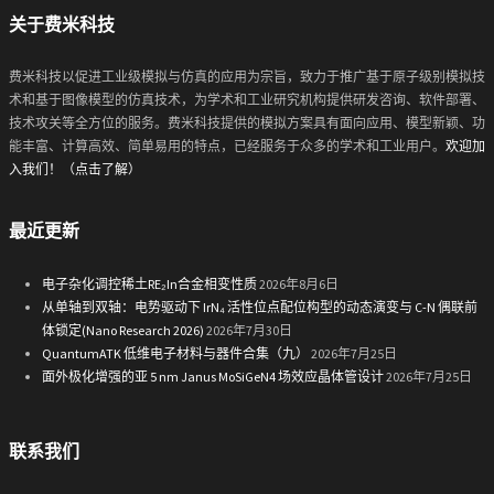
关于费米科技
费米科技以促进工业级模拟与仿真的应用为宗旨，致力于推广基于原子级别模拟技
术和基于图像模型的仿真技术，为学术和工业研究机构提供研发咨询、软件部署、
技术攻关等全方位的服务。费米科技提供的模拟方案具有面向应用、模型新颖、功
能丰富、计算高效、简单易用的特点，已经服务于众多的学术和工业用户。
欢迎加
入我们！（点击了解）
最近更新
电子杂化调控稀土RE₂In合金相变性质
2026年8月6日
从单轴到双轴：电势驱动下 IrN₄ 活性位点配位构型的动态演变与 C-N 偶联前
体锁定(Nano Research 2026)
2026年7月30日
QuantumATK 低维电子材料与器件合集（九）
2026年7月25日
面外极化增强的亚 5 nm Janus MoSiGeN4 场效应晶体管设计
2026年7月25日
联系我们