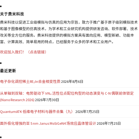
关于费米科技
费米科技以促进工业级模拟与仿真的应用为宗旨，致力于推广基于原子级别模拟技术
和基于图像模型的仿真技术，为学术和工业研究机构提供研发咨询、软件部署、技术
攻关等全方位的服务。费米科技提供的模拟方案具有面向应用、模型新颖、功能丰
富、计算高效、简单易用的特点，已经服务于众多的学术和工业用户。
欢迎加入我们！（点击链接）
最近更新
电子杂化调控稀土RE₂In合金相变性质
2026年8月6日
从单轴到双轴：电势驱动下 IrN₄ 活性位点配位构型的动态演变与 C-N 偶联前体锁定
(Nano Research 2026)
2026年7月30日
QuantumATK 低维电子材料与器件合集（九）
2026年7月25日
面外极化增强的亚 5 nm Janus MoSiGeN4 场效应晶体管设计
2026年7月25日