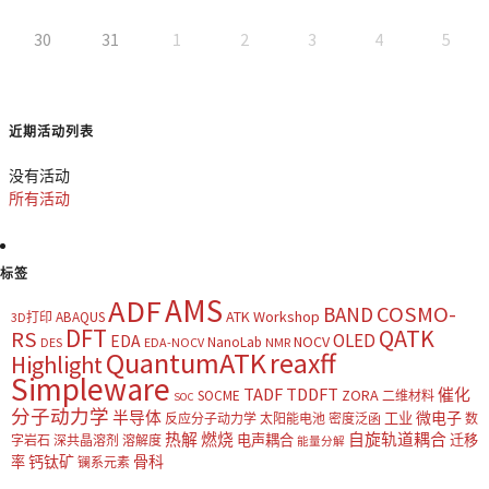
30
31
1
2
3
4
5
近期活动列表
没有活动
所有活动
标签
AMS
ADF
COSMO-
BAND
ATK Workshop
ABAQUS
3D打印
DFT
QATK
RS
OLED
EDA
NOCV
NanoLab
DES
EDA-NOCV
NMR
QuantumATK
reaxff
Highlight
Simpleware
TADF
TDDFT
催化
ZORA
SOCME
二维材料
SOC
分子动力学
半导体
微电子
工业
反应分子动力学
太阳能电池
密度泛函
数
热解
燃烧
自旋轨道耦合
电声耦合
迁移
字岩石
深共晶溶剂
溶解度
能量分解
钙钛矿
骨科
率
镧系元素