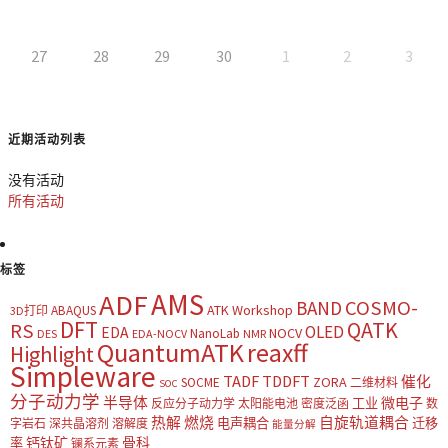
27
28
29
30
1
2
3
近期活动列表
没有活动
所有活动
标签
AMS
ADF
COSMO-
BAND
ATK Workshop
ABAQUS
3D打印
DFT
QATK
RS
OLED
EDA
NOCV
NanoLab
DES
EDA-NOCV
NMR
QuantumATK
reaxff
Highlight
Simpleware
TADF
TDDFT
催化
ZORA
SOCME
二维材料
SOC
分子动力学
半导体
微电子
工业
反应分子动力学
太阳能电池
密度泛函
数
热解
燃烧
自旋轨道耦合
电声耦合
迁移
字岩石
深共晶溶剂
溶解度
能量分解
钙钛矿
骨科
率
镧系元素