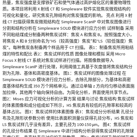
热量，焦炭强度是支撑铁矿石和使气体通过高炉熔化区的重要物理性
质。本项目将利用 X 射线 CT 和 Simpleware 软件实现焦炭微观结构的
可视化和量化，研究焦炭孔隙结构对焦炭强度的影响。 亮点 利用 X 射
线 CT 扫描获得焦炭微观结构在 Simpleware ScanIP 中对焦炭图像进行
分割和结构分析在 Simpleware SOLID 模块进行应力分析 试样制备 采用
不同粘结煤成分制备两种焦炭试样：焦炭 A 和焦炭 B。按照强度大小，
将焦炭 A 和 B 分别命名为“HS（较高强度）焦炭”和“LS（较低强度）焦
炭”。每种焦炭各制备两个样品用于 CT 扫描。 表1：制备焦炭所用粘结
煤的特性和配比 表2：焦炭试样的性质 图像处理和模拟 采用 Micro
Focus X 射线 CT 系统对焦炭试样进行扫描。将图像数据导入
Simpleware ScanIP 进行处理，利用阈值工具基于灰度值将焦炭结构分
割为孔隙、基体和高密度基体。 图1：焦炭试样的图像处理过程 在
Simpleware SOLID 模块进行应力分析，去除孔隙部分，为基体和高密
度基体结构生成 350 万个网格单元。通过沿单轴 z 方向均匀移动表面施
加拉伸，其他两个轴向保持自由。为简化分析，界面使用共享节点。
图2：Mises 应力可视化分析的计算方案 结果与讨论 焦炭结构 焦炭试样
的体素图像和成分组成如下所示，HS 焦炭具有较低的孔隙率和较高的
基体占比。 图3：焦炭试样的体素图像 表3：焦炭成分分析结果 孔径分
布及孔隙形状参数分析 使用比表面积测量仪获得孔径分布，HS 焦炭和
LS 焦炭试样几乎没有差异，主要孔径为 100-150 μm。 图4：焦炭试样
的孔径分布结果 在 Simpleware 中进行结构分析获得焦炭试样的孔隙球