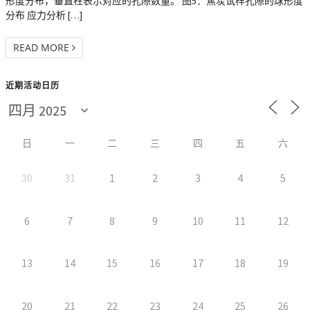
形度分布，垂直柱表示对应的孔隙数量。 图5：焦炭试样孔隙的球形度
分布 应力分析 […]
READ MORE
近期活动日历
日
一
二
三
四
五
六
30
31
1
2
3
4
5
6
7
8
9
10
11
12
13
14
15
16
17
18
19
20
21
22
23
24
25
26