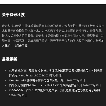
关于费米科技
费米科技以促进工业级模拟与仿真的应用为宗旨，致力于推广基于原子级别模拟技
术和基于图像模型的仿真技术，为学术和工业研究机构提供研发咨询、软件部署、
技术攻关等全方位的服务。费米科技提供的模拟方案具有面向应用、模型新颖、功
能丰富、计算高效、简单易用的特点，已经服务于众多的学术和工业用户。
欢迎加
入我们！（点击了解）
最近更新
从单轴到双轴：电势驱动下 IrN₄ 活性位点配位构型的动态演变与 C-N 偶联前
体锁定(Nano Research 2026)
2026年7月30日
QuantumATK 低维电子材料与器件合集（九）
2026年7月25日
面外极化增强的亚 5 nm Janus MoSiGeN4 场效应晶体管设计
2026年7月25日
Cl©Zn6O6−：首个平面六配位氯超卤素，兼具超强稳定性与独特电子结构
2026年7月23日