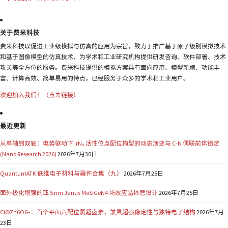
关于费米科技
费米科技以促进工业级模拟与仿真的应用为宗旨，致力于推广基于原子级别模拟技术
和基于图像模型的仿真技术，为学术和工业研究机构提供研发咨询、软件部署、技术
攻关等全方位的服务。费米科技提供的模拟方案具有面向应用、模型新颖、功能丰
富、计算高效、简单易用的特点，已经服务于众多的学术和工业用户。
欢迎加入我们！（点击链接）
最近更新
从单轴到双轴：电势驱动下 IrN₄ 活性位点配位构型的动态演变与 C-N 偶联前体锁定
(Nano Research 2026)
2026年7月30日
QuantumATK 低维电子材料与器件合集（九）
2026年7月25日
面外极化增强的亚 5 nm Janus MoSiGeN4 场效应晶体管设计
2026年7月25日
Cl©Zn6O6−：首个平面六配位氯超卤素，兼具超强稳定性与独特电子结构
2026年7月
23日