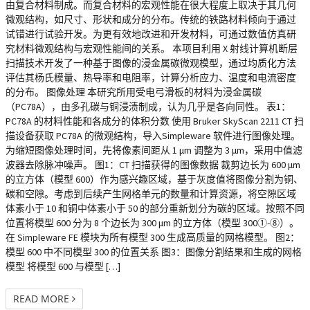
由复合材料制成。而复合材料的宏观性能在很大程度上取决于其几何
微观结构，如尺寸、形状和成分的分布。传统的铁路材料倾向于通过
试错进行试验开发。为更有效地改进和开发材料，可通过数值仿真研
究材料微观结构与宏观性能间的关系。 本项目利用 X 射线计算机断层
扫描技术开发了一种基于图像的浸金属碳微观模型，通过均质化方法
评估其杨氏模量、热导率和电阻率，计算分析应力、温度和电流密度
的分布。 图像处理 本研究所用受电弓滑板的材料为浸金属碳
（PC78A），由多孔碳与铜浸渍制成，认为几乎是各向同性。 表1：
PC78A 的材料性能和各成分的体积分数 使用 Bruker SkyScan 2211 CT 扫
描设备获取 PC78A 的微观结构，导入Simpleware 软件进行图像处理。
为缩短图像处理时间，先将像素间距从 1 μm 调整为 3 μm，采用中值滤
波器去除脉冲噪声。 图1：CT 扫描获得的图像数据 裁剪边长为 600 μm
的立方体（模型 600）作为感兴趣区域，基于灰度值将图像分割为铜、
碳和空隙。考虑到后续产生网格单元的数量和计算资源，将空隙区域
体素小于 10 和铜中体素小于 50 的部分重新划分为碳的区域。按照不同
位置将模型 600 分为 8 个边长为 300 μm 的立方体（模型 300①-⑧）。
在 Simpleware FE 模块为所有模型 300 生成高质量的网格模型。 图2：
模型 600 中不同模型 300 的位置关系 图3：图像分割结果和生成的网格
模型 将模型 600 与模型 […]
READ MORE