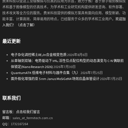
费米科技以促进工业级模拟与仿真的应用为宗旨，致力于推广基于原子级别模拟技
术和基于图像模型的仿真技术，为学术和工业研究机构提供研发咨询、软件部署、
技术攻关等全方位的服务。费米科技提供的模拟方案具有面向应用、模型新颖、功
能丰富、计算高效、简单易用的特点，已经服务于众多的学术和工业用户。
欢迎加
入我们！（点击了解）
最近更新
电子杂化调控稀土RE₂In合金相变性质
2026年8月6日
从单轴到双轴：电势驱动下 IrN₄ 活性位点配位构型的动态演变与 C-N 偶联前
体锁定(Nano Research 2026)
2026年7月30日
QuantumATK 低维电子材料与器件合集（九）
2026年7月25日
面外极化增强的亚 5 nm Janus MoSiGeN4 场效应晶体管设计
2026年7月25日
联系我们
留言板
：
点击给我们留言
邮箱
：sales_at_fermitech.com.cn
QQ
：1732167264