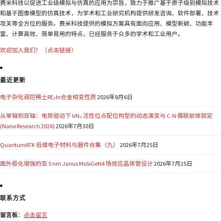
费米科技以促进工业级模拟与仿真的应用为宗旨，致力于推广基于原子级别模拟技术
和基于图像模型的仿真技术，为学术和工业研究机构提供研发咨询、软件部署、技术
攻关等全方位的服务。费米科技提供的模拟方案具有面向应用、模型新颖、功能丰
富、计算高效、简单易用的特点，已经服务于众多的学术和工业用户。
欢迎加入我们！（点击链接）
最近更新
电子杂化调控稀土RE₂In合金相变性质
2026年8月6日
从单轴到双轴：电势驱动下 IrN₄ 活性位点配位构型的动态演变与 C-N 偶联前体锁定
(Nano Research 2026)
2026年7月30日
QuantumATK 低维电子材料与器件合集（九）
2026年7月25日
面外极化增强的亚 5 nm Janus MoSiGeN4 场效应晶体管设计
2026年7月25日
联系方式
留言板
：
点击留言