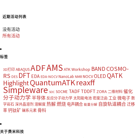
近期活动列表
没有活动
所有活动
标签
AMS
ADF
COSMO-
BAND
ATK Workshop
ABAQUS
3D打印
DFT
QATK
RS
OLED
EDA
NOCV
NanoLab
DES
EDA-NOCV
NMR
QuantumATK
reaxff
Highlight
Simpleware
TADF
TDDFT
催化
ZORA
SOCME
二维材料
SOC
分子动力学
半导体
微电子
工业
反应分子动力学
太阳能电池
密度泛函
数
热解
燃烧
自旋轨道耦合
电声耦合
迁移
字岩石
深共晶溶剂
溶解度
能量分解
钙钛矿
骨科
率
镧系元素
关于费米科技