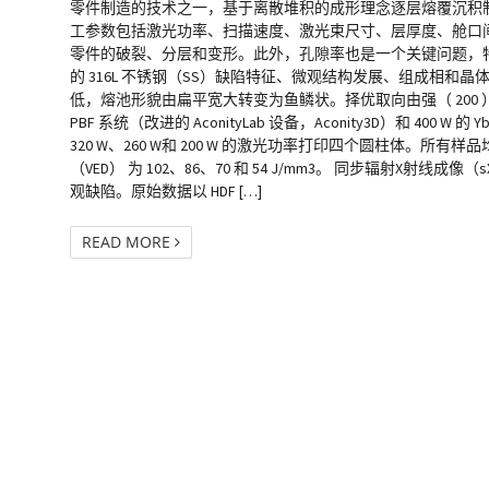
零件制造的技术之一，基于离散堆积的成形理念逐层熔覆沉积制
工参数包括激光功率、扫描速度、激光束尺寸、层厚度、舱口间距
零件的破裂、分层和变形。此外，孔隙率也是一个关键问题，特别
的 316L 不锈钢（SS）缺陷特征、微观结构发展、组成相和
低，熔池形貌由扁平宽大转变为鱼鳞状。择优取向由强（ 200 ）织构
PBF 系统（改进的 AconityLab 设备，Aconity3D）和
320 W、260 W和 200 W 的激光功率打印四个圆柱体。所有样品
（VED） 为 102、86、70 和 54 J/mm3。 同步辐射X
观缺陷。原始数据以 HDF […]
READ MORE