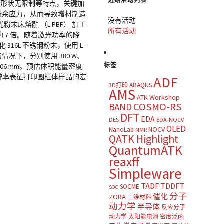
近期活动列表
及形状无限制等特点，关键加
热残余应力，从而导致增材制造
没有活动
床熔融 （L-PBF） 加工
所有活动
 7 倍。随着激光功率的降
16L 不锈钢粉末，使用 L-
的情况下，分别使用 380 W、
标签
0.06 mm。预估体积能量密度
微米分辨率表征打印圆柱体样品的宏
ADF
ABAQUS
3D打印
AMS
ATK Workshop
COSMO-RS
BAND
DFT
EDA
DES
EDA-NOCV
OLED
NOCV
NanoLab
NMR
QATK Highlight
QuantumATK
reaxff
Simpleware
TADF
TDDFT
SOCME
SOC
分子
催化
ZORA
二维材料
动力学
半导体
反应分子
动力学
太阳能电池
密度泛函