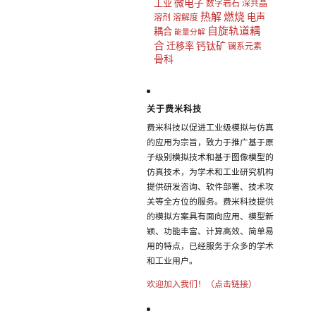
微电子
工业
数字岩石
深共晶
热解
燃烧
电声
溶剂
溶解度
自旋轨道耦
耦合
能量分解
合
钙钛矿
迁移率
镧系元素
骨科
关于费米科技
费米科技以促进工业级模拟与仿真
的应用为宗旨，致力于推广基于原
子级别模拟技术和基于图像模型的
仿真技术，为学术和工业研究机构
提供研发咨询、软件部署、技术攻
关等全方位的服务。费米科技提供
的模拟方案具有面向应用、模型新
颖、功能丰富、计算高效、简单易
用的特点，已经服务于众多的学术
和工业用户。
欢迎加入我们！（点击链接）