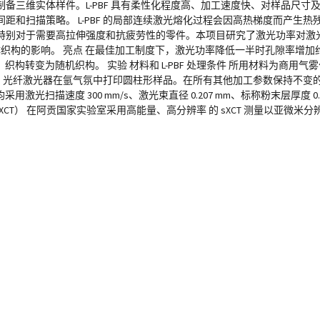
备三维实体样件。L-PBF 具有柔性化程度高、加工速度快、对样品尺寸
和扫描策略。 L-PBF 的局部连续激光熔化过程会因高热梯度而产生
对于需要高拉伸强度和抗疲劳性的零件。本项目研究了激光功率对激光粉末
晶体织构的影响。 亮点 在最佳加工制度下，激光功率降低一半时孔隙率增加约
转变为随机织构。 实验 材料和 L-PBF 处理条件 所用材料为商用气雾化 3
 400 W 的 Yb 光纤激光器在氩气氛中打印圆柱形样品。在所有其他加工参数保持不变
均采用激光扫描速度 300 mm/s、激光束直径 0.207 mm、标称粉末层厚度 
射线成像（sXCT） 在阿贡国家实验室采用高能量、高分辨率 的 sXCT 测量以亚