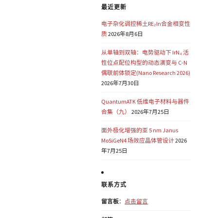
最近更新
电子杂化调控稀土RE₂In合金相变性
质
2026年8月6日
从单轴到双轴：电势驱动下 IrN₄ 活
性位点配位构型的动态演变与 C-N
偶联前体锁定(Nano Research 2026)
2026年7月30日
QuantumATK 低维电子材料与器件
合集（九）
2026年7月25日
面外极化增强的亚 5 nm Janus
MoSiGeN4 场效应晶体管设计
2026
年7月25日
联系方式
留言板
：
点击留言