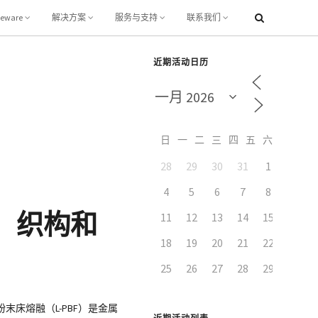
leware
解决方案
服务与支持
联系我们
近期活动日历
日
一
二
三
四
五
六
28
29
30
31
1
2
4
5
6
7
8
9
陷、织构和
11
12
13
14
15
16
18
19
20
21
22
23
25
26
27
28
29
30
床熔融（L-PBF）是金属