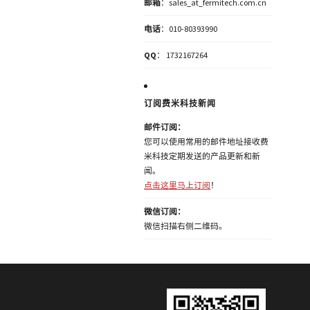
邮箱
：sales_at_fermitech.com.cn
电话
：010-80393990
QQ
： 1732167264
订阅费米科技新闻
邮件订阅：
您可以使用常用的邮件地址接收费
米科技定期发送的产品更新和新
闻。
点击这里马上订阅
！
微信订阅：
微信扫描右侧二维码。