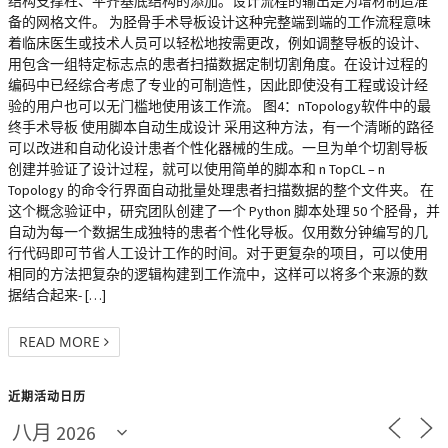
结构支撑柱、平齐基底结构的添加。设计流程的输出是为增材制造准
备的网格文件。 为胫骨手术导板设计这种完整端到端的工作流程意味
着临床医生或技术人员可以轻松地按需更改，例如调整导板的设计、
用包含一组特定标志点的患者扫描数据定制切割角度。在设计过程的
编码中已经综合考虑了专业的可制造性，因此即使没有工程或设计经
验的用户也可以无门槛地使用该工作流。 图4：nTopology软件中的最
终手术导板 使用脚本自动生成设计 采用这种方法，有一个清晰的路径
可以改进和自动化设计患者个性化器械的生成。一旦为单个切割导板
创建并验证了设计过程，就可以使用简单的脚本和 n TopCL – n
Topology 的命令行界面自动批量处理患者扫描数据的整个文件夹。 在
这个概念验证中，研究团队创建了一个 Python 脚本处理 50 个胫骨，并
自动为每一个数据生成独特的患者个性化导板。仅用数分钟编写的几
行代码即可节省人工设计工作的时间。对于更复杂的项目，可以使用
相同的方法把复杂的逻辑构建到工作流中，这样可以将多个来源的数
据结合起来- […]
READ MORE
近期活动日历