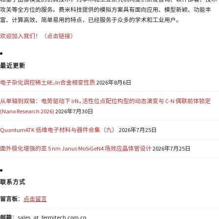
攻关等全方位的服务。费米科技提供的模拟方案具有面向应用、模型新颖、功能丰
富、计算高效、简单易用的特点，已经服务于众多的学术和工业用户。
欢迎加入我们！（点击链接）
最近更新
电子杂化调控稀土RE₂In合金相变性质
2026年8月6日
从单轴到双轴：电势驱动下 IrN₄ 活性位点配位构型的动态演变与 C-N 偶联前体锁定
(Nano Research 2026)
2026年7月30日
QuantumATK 低维电子材料与器件合集（九）
2026年7月25日
面外极化增强的亚 5 nm Janus MoSiGeN4 场效应晶体管设计
2026年7月25日
联系方式
留言板
：
点击留言
邮箱
：sales_at_fermitech.com.cn