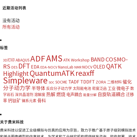
近期活动列表
没有活动
所有活动
标签
AMS
ADF
COSMO-
BAND
ATK Workshop
ABAQUS
3D打印
DFT
QATK
RS
OLED
EDA
NOCV
NanoLab
DES
EDA-NOCV
NMR
QuantumATK
reaxff
Highlight
Simpleware
TADF
TDDFT
催化
ZORA
SOCME
二维材料
SOC
分子动力学
半导体
微电子
工业
反应分子动力学
太阳能电池
密度泛函
数
热解
燃烧
自旋轨道耦合
电声耦合
迁移
字岩石
深共晶溶剂
溶解度
能量分解
钙钛矿
骨科
率
镧系元素
关于费米科技
费米科技以促进工业级模拟与仿真的应用为宗旨，致力于推广基于原子级别模拟技术
和基于图像模型的仿真技术，为学术和工业研究机构提供研发咨询、软件部署、技术