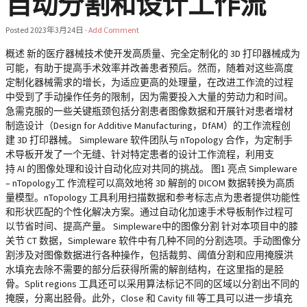
自动分割和设计工作流
Posted
2023年3月24日
·
Add Comment
概述 新的医疗器械技术使开发高质量、完全定制化的 3D 打印器械成为
可能，有助于提高手术效率并改善患者预后。然而，随着对这些高度
定制化器械需求的增长，为适应更高的处理量，在改进工作流的过程
中受到了手动操作任务的限制，因为需要投入大量的劳动力和时间。
急需克服的一些关键瓶颈包括分割患者图像数据和开展针对患者增材
制造设计（Design for Additive Manufacturing，DfAM）的工作流程创
建 3D 打印器械。 Simpleware 软件团队与 nTopology 合作，为定制手
术导板开发了一个无缝、针对特定患者的设计工作流程，利用支
持 AI 的图像处理和设计自动化应对共同的挑战。 图1 亮点 Simpleware
– nTopology工 作流程可以高效地将 3D 解剖的 DICOM 数据转换为高质
量模型。nTopology 工具利用扫描数据和参考标志点为患者提供功能性
和形状匹配的个性化解决方案。通过自动化加速手术导板制作过程可
以节省时间、提高产量。 Simpleware中的图像分割 针对本项目中的膝
关节 CT 数据，Simpleware 软件中有几种不同的分割选项。手动图像分
割涉及对图像数据进行各种操作，包括裁剪、阈值分割和应用掩膜洪
水填充去除不需要的部分后获得所需的解剖结构，在这里指的是胫
骨。Split regions 工具还可以采用算法标记不同的区域以分割出不同的
掩膜，分离出胫骨。此外，Close 和 Cavity fill 等工具可以进一步填充