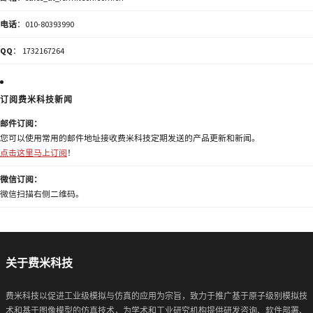
电话
：010-80393990
QQ
： 1732167264
订阅费米科技新闻
邮件订阅：
您可以使用常用的邮件地址接收费米科技定期发送的产品更新和新闻。
点击这里马上订阅
！
微信订阅：
微信扫描右侧二维码。
关于费米科技
费米科技以促进工业级模拟与仿真的应用为宗旨，致力于推广基于原子级别模拟技
术和基于图像模型的仿真技术，为学术和工业研究机构提供研发咨询、软件部署、