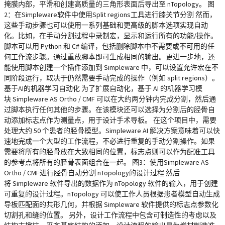
掩膜内部，平滑和创建高质量的三角形表面后导出至 nTopology。 图
2：在Simpleware软件中使用Split regions工具进行膝关节分割 然而，
这些手动步骤也可以使用一系列基础和更高级的脚本选项实现自动
化。比如，在手动分割过程中录制宏，显示和运行所有的功能/操作。
脚本可以用 Python 和 C# 编译，包括删除脚本中不需要或不可用的任
何工作流步骤。通过重放脚本即可生成相同的输出。更进一步地，还
能使用脚本创建一个插件添加到 Simpleware 中，可以设置允许宏在不
同阶段运行，取决于仍然需要手动完成的操作（例如 split regions）。
基于AI的机器学习自动化 为了扩展自动化，基于 AI 的机器学习模
块 Simpleware AS Ortho / CMF 可以在大约两分钟内完成分割，然后通
过脚本执行任何其他的步骤。在该模块还可以选择为分割后的胫骨自
动添加标志点作为测量点，用于设计手术导板。 在这个项目中，需要
处理大约 50 个患者的胫骨模型。Simpleware AI 解决方案意味着可以快
速地完成一个大型的工作流程，不必进行重复的手动分割操作。如果
需要将所有的胫骨放在大致相同的位置，标志点则可以作为配准工具
的参考点将所有的胫骨表面组合在一起。 图3：使用Simpleware AS
Ortho / CMF进行胫骨自动分割 nTopology的设计过程 然后
将 Simpleware 软件导出的数据作为 nTopology 软件的输入，用于创建
可重复的设计过程。nTopology 可以使工作人员根据患者模型自动生成
导板匹配面的共形几何，并根据 Simpleware 软件提供的标志点参数化
切割孔和缝的位置。 另外，设计工作流程中包含可制造性的考虑以及