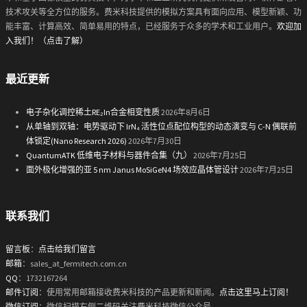
技术攻关等全方位的服务。费米科技提供的模拟方案具有面向应用、模型新颖、功
能丰富、计算高效、简单易用的特点，已经服务于众多的学术和工业用户。
欢迎加
入我们！（点击了解）
最近更新
电子杂化调控稀土RE₂In合金相变性质
2026年8月6日
从单轴到双轴：电势驱动下 IrN₄ 活性位点配位构型的动态演变与 C-N 偶联前
体锁定(Nano Research 2026)
2026年7月30日
QuantumATK 低维电子材料与器件合集（九）
2026年7月25日
面外极化增强的亚 5 nm Janus MoSiGeN4 场效应晶体管设计
2026年7月25日
联系我们
留言板
：
点击给我们留言
邮箱
：sales_at_fermitech.com.cn
QQ
：1732167264
邮件订阅
：使用常用邮箱接收费米科技的产品更新和新闻。
点击这里马上订阅！
微信订阅
：微信扫描右侧二维码关注费米科技微信公众号