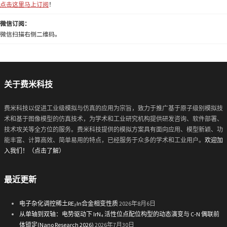
点击这里马上订阅
！
微信订阅：
微信扫描右侧二维码。
关于费米科技
费米科技以促进工业级模拟与仿真的应用为宗旨，致力于推广基于原子级别模拟技
术和基于图像模型的仿真技术，为学术和工业研究机构提供研发咨询、软件部署、
技术攻关等全方位的服务。费米科技提供的模拟方案具有面向应用、模型新颖、功
能丰富、计算高效、简单易用的特点，已经服务于众多的学术和工业用户。
欢迎加
入我们！（点击了解）
最近更新
电子杂化调控稀土RE₂In合金相变性质
2026年8月6日
从单轴到双轴：电势驱动下 IrN₄ 活性位点配位构型的动态演变与 C-N 偶联前
体锁定(Nano Research 2026)
2026年7月30日