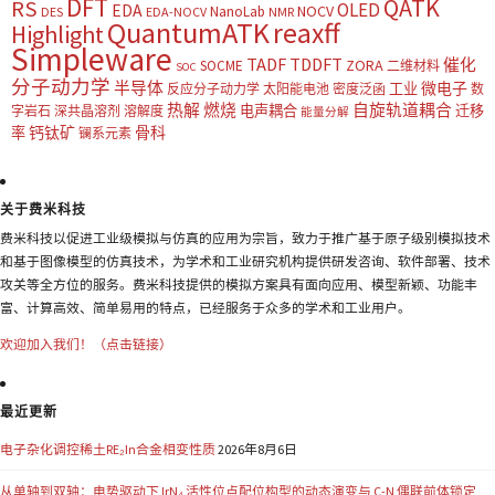
DFT
QATK
RS
OLED
EDA
NOCV
NanoLab
DES
EDA-NOCV
NMR
QuantumATK
reaxff
Highlight
Simpleware
TADF
TDDFT
催化
ZORA
SOCME
二维材料
SOC
分子动力学
半导体
微电子
工业
反应分子动力学
太阳能电池
密度泛函
数
热解
燃烧
自旋轨道耦合
电声耦合
迁移
字岩石
深共晶溶剂
溶解度
能量分解
钙钛矿
骨科
率
镧系元素
关于费米科技
费米科技以促进工业级模拟与仿真的应用为宗旨，致力于推广基于原子级别模拟技术
和基于图像模型的仿真技术，为学术和工业研究机构提供研发咨询、软件部署、技术
攻关等全方位的服务。费米科技提供的模拟方案具有面向应用、模型新颖、功能丰
富、计算高效、简单易用的特点，已经服务于众多的学术和工业用户。
欢迎加入我们！（点击链接）
最近更新
电子杂化调控稀土RE₂In合金相变性质
2026年8月6日
从单轴到双轴：电势驱动下 IrN₄ 活性位点配位构型的动态演变与 C-N 偶联前体锁定