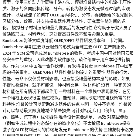
模型，使用三维动力学蒙特卡洛方法，模拟堆叠结构中的电流-电压性
质、激子的各向随机传输、分布，转化为激发态发光微观过程的宏观
统计，以及载流子如何在 OLED 层内移动、分布，得到像素的发光颜色
区域分布、效率，并支持模拟器件寿命特性，研究器件随时间的退
化。 模拟分子材料层层堆叠为像素后的发光特性 它有助于研究人员了
解缺陷形成、材料老化，这对提高器件效率和寿命至关重要。
Bumblebee能够大幅度降低 OLED/OFET 器件研发成本和上市时间。
Bumblebee 早期主要以云服务的形式为全球主要 OLED 生产商服务。
2024 年 SCM 公司完成对 Bumblebee 的收购，考虑中国中国对跨国云服
务安全性的重视，因此改版为软件服务，软件部署于用户本地进行模
拟。作为 SCM 中国唯一合作伙伴，费米科技负责 Bumblebee 在中国市
场的相关事务。 OLED/OFET 器件堆叠结构设计的重要性 器件的行为、
性能、寿命不仅仅受材料影响，也直接受堆叠结构本身的影响，如果
不提堆叠结构，就不可能说一种材料比另一种材料好 没有一种完美的
材料能在所有情况下都起作用 一种材料在一个堆栈中表现很好，在另
一个堆栈上表现很差 通过模拟，能预测、帮助改进特定堆栈所需的材
料特性 堆叠设计可以帮助减少器件的缺点 材料一般并不完美，堆叠设
计可以帮助最大限度地减少某些损失 可针对特定应用（例如，显示
器、照明、汽车等）优化器件 堆叠设计需要满足： 高效 对某些参数
（例如生成过程中的必然存在的微小变化）不太敏感 Bumblebee模拟
激子在OLED材料层间的传输与发光 Bumblebee 的优势 三维蒙特卡洛方