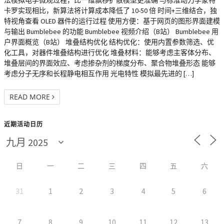
法模拟电学微观过程，比一维飘移扩散模型更准确 与标准动力学蒙特
卡罗实现相比，新算法将计算成本降低了 10-50 倍 时间+三维结合，独
特视角查看 OLED 器件的运行过程 使用方便：基于网页的图形界面建模
与输出 Bumblebee 的功能 Bumblebee 视频介绍（B站） Bumblebee 用
户界面概览（B站） 堆叠结构优化 结构优化：使用内置参数筛选、优
化工具，对器件堆叠结构进行优化 堆叠材料：能够考虑主客体分布、
堆叠层间的界面效应、考虑掺杂剂的梯度分布、聚合物堆叠形态 能够
考虑分子无序和长程静电相互作用 光电特性 模拟最先进的 […]
READ MORE
近期活动日历
日
一
二
三
四
五
六
31
1
2
3
4
5
6
7
8
9
10
11
12
13