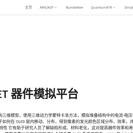
主页
AMS/ADF
Bumblebee
QuantumATK
Simp
/OFET 器件模拟平台
构三维模型，使用三维动力学蒙特卡洛方法，模拟堆叠结构中的电流-电压
如何在 OLED 层内移动、分布，得到像素的发光颜色区域分布、效率，
性 它有助于研究人员了解缺陷形成、材料老化，这对提高器件效率和寿命至关