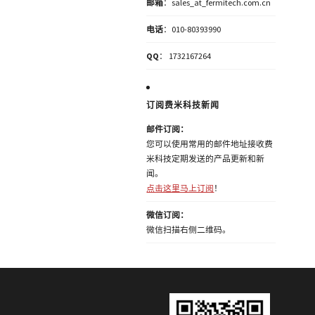
邮箱
：sales_at_fermitech.com.cn
电话
：010-80393990
QQ
： 1732167264
订阅费米科技新闻
邮件订阅：
您可以使用常用的邮件地址接收费
米科技定期发送的产品更新和新
闻。
点击这里马上订阅
！
微信订阅：
微信扫描右侧二维码。