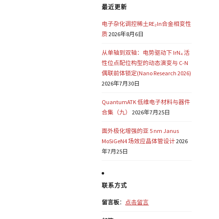
最近更新
电子杂化调控稀土RE₂In合金相变性
质
2026年8月6日
从单轴到双轴：电势驱动下 IrN₄ 活
性位点配位构型的动态演变与 C-N
偶联前体锁定(Nano Research 2026)
2026年7月30日
QuantumATK 低维电子材料与器件
合集（九）
2026年7月25日
面外极化增强的亚 5 nm Janus
MoSiGeN4 场效应晶体管设计
2026
年7月25日
联系方式
留言板
：
点击留言