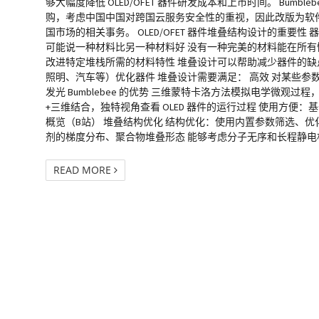
够大幅度降低 OLED/OFET 器件研发成本和上市时间。 Bumbleb
购，考虑中国中国对跨国云服务安全性的重视，因此改版为软件服务
国市场的相关事务。 OLED/OFET 器件堆叠结构设计的
可能说一种材料比另一种材料好 没有一种完美的材料能在所有
改进特定堆栈所需的材料特性 堆叠设计可以帮助减少器件的缺
照明、汽车等）优化器件 堆叠设计需要满足： 高效 对某些参数
发光 Bumblebee 的优势 三维蒙特卡洛方法模拟电学微观过
+三维结合，独特视角查看 OLED 器件的运行过程 使用方便：基于网页
概览（B站） 堆叠结构优化 结构优化：使用内置参数筛选、
剂的梯度分布、聚合物堆叠形态 能够考虑分子无序和长程静电相互
READ MORE