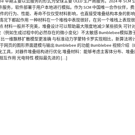
ee 早期主要以云服务的形式为全球主要 OLED 生产商服务。2024 年 SCM 公司
，软件部署于用户本地进行模拟。作为 SCM 中国唯一合作伙伴，费米科技负
重要性 器件的行为、性能、寿命不仅仅受材料影响，也直接受堆叠结构本身的
情况下都起作用 一种材料在一个堆栈中表现很好，在另一个堆栈上表现很
点 材料一般并不完美，堆叠设计可以帮助最大限度地减少某些损失 可针
（例如生成过程中的必然存在的微小变化）不太敏感 Bumblebee模拟激
程，比一维飘移扩散模型更准确 与标准动力学蒙特卡罗实现相比，新算法将计算成
的图形界面建模与输出 Bumblebee 的功能 Bumblebee 视频介绍（B站
优化工具，对器件堆叠结构进行优化 堆叠材料：能够考虑主客体分布、堆
作用 光电特性 模拟最先进的 […]