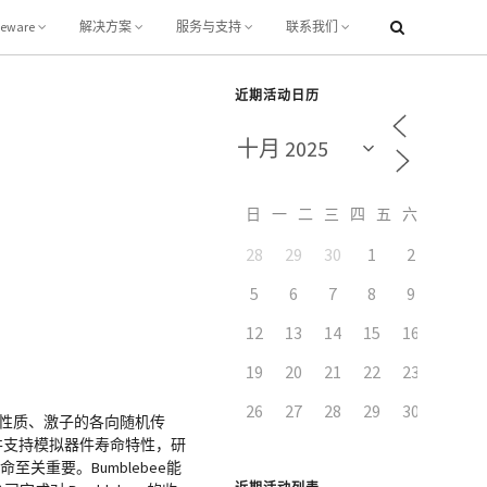
leware
解决方案
服务与支持
联系我们
近期活动日历
日
一
二
三
四
五
六
28
29
30
1
2
3
5
6
7
8
9
10
12
13
14
15
16
17
19
20
21
22
23
24
26
27
28
29
30
31
性质、激子的各向随机传
并支持模拟器件寿命特性，研
重要。Bumblebee能