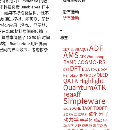
近期活动列表
完成对 Bumblebee 的收
责 Bumblebee 在中
没有活动
影响，如果不提堆叠结构，就不
所有活动
差 通过模拟，能预测、帮助
对特定应用（例如，显示器、
子在OLED材料层间的传输与
本降低了 10-50 倍 时间
标签
） Bumblebee 用户界面
ADF
叠层间的界面效应、考虑掺杂
ABAQUS
3D打印
AMS
ATK Workshop
COSMO-RS
BAND
DFT
EDA
DES
EDA-NOCV
OLED
NOCV
NanoLab
NMR
QATK Highlight
QuantumATK
reaxff
Simpleware
TADF
TDDFT
SOCME
SOC
分子
催化
ZORA
二维材料
动力学
半导体
反应分子
动力学
太阳能电池
密度泛函