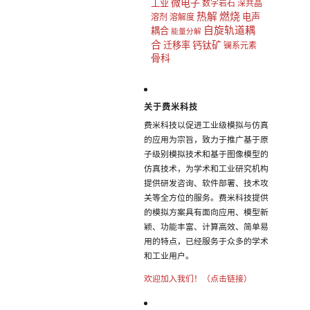
微电子
工业
数字岩石
深共晶
热解
燃烧
电声
溶剂
溶解度
自旋轨道耦
耦合
能量分解
合
钙钛矿
迁移率
镧系元素
骨科
关于费米科技
费米科技以促进工业级模拟与仿真
的应用为宗旨，致力于推广基于原
子级别模拟技术和基于图像模型的
仿真技术，为学术和工业研究机构
提供研发咨询、软件部署、技术攻
关等全方位的服务。费米科技提供
的模拟方案具有面向应用、模型新
颖、功能丰富、计算高效、简单易
用的特点，已经服务于众多的学术
和工业用户。
欢迎加入我们！（点击链接）