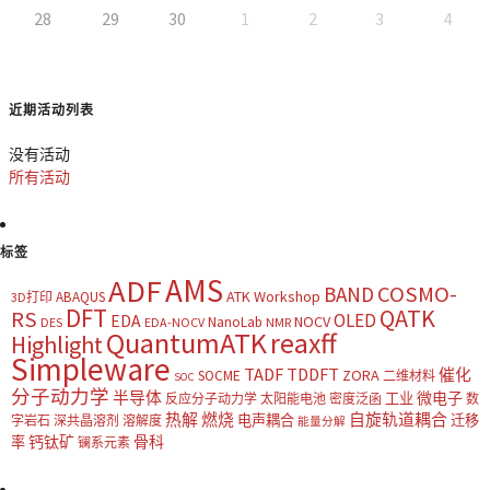
28
29
30
1
2
3
4
近期活动列表
没有活动
所有活动
标签
AMS
ADF
COSMO-
BAND
ATK Workshop
ABAQUS
3D打印
DFT
QATK
RS
OLED
EDA
NOCV
NanoLab
DES
EDA-NOCV
NMR
QuantumATK
reaxff
Highlight
Simpleware
TADF
TDDFT
催化
ZORA
SOCME
二维材料
SOC
分子动力学
半导体
微电子
工业
反应分子动力学
太阳能电池
密度泛函
数
热解
燃烧
自旋轨道耦合
电声耦合
迁移
字岩石
深共晶溶剂
溶解度
能量分解
钙钛矿
骨科
率
镧系元素