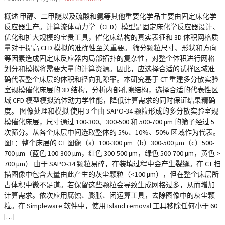
概述 甲醇、二甲醚以及硫酸和氨等其他重要化学品主要由固定床化学
反应器生产。计算流体动力学（CFD）模型是固定床化学反应器设计、
优化和扩大规模的宝贵工具，催化床结构的真实表征和 3D 体积网格质
量对于提高 CFD 模拟的准确性至关重要。 筛分颗粒尺寸、形状和方向
等因素造成固定床反应器内局部拓扑的复杂性，对整个体积进行网格
划分和模拟将需要大量的计算资源。因此，应选择合适的试样区域准
确代表整个床层的体积和径向孔隙率。本研究基于 CT 重建多分散实验
室规模催化床层的 3D 结构，分析内部孔隙结构，选择合适的代表性区
域 CFD 模型模拟流体动力学性能，降低计算需求的同时保证结果精确
度。 图像处理和模拟 使用 3 个由 SAPO-34 颗粒形成的多分散实验室规
模催化床层，尺寸通过 100-300、300-500 和 500-700 μm 的筛子经过 5
次筛分。从各个床层中间选取整体的 5%、10%、50% 区域作为代表。
图1：整个床层的 CT 图像（a）100-300 μm（b）300-500 μm（c）500-
700 μm（蓝色 100-300 μm，红色 300-500 μm，绿色 500-700 μm，黄色 >
700 μm） 由于 SAPO-34 颗粒易碎，在装填过程中会产生裂缝。在 CT 扫
描图像中包含大量由此产生的灰尘颗粒（<100 µm），但在整个床层所
占体积中微不足道。若保留这些颗粒会导致生成网格过多，从而增加
计算需求。依次应用腐蚀、膨胀、闭运算工具，去除图像中的灰尘颗
粒。在 Simpleware 软件中，使用 Island removal 工具移除任何小于 60
[…]