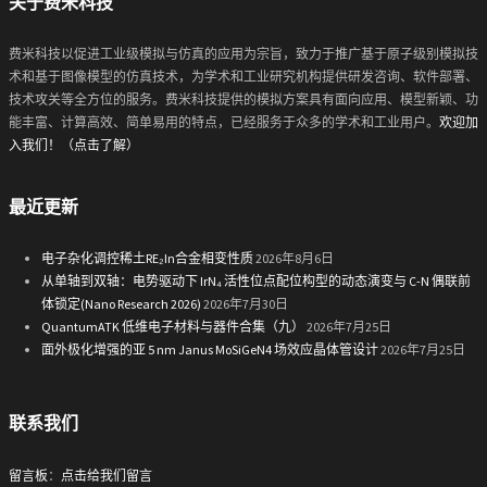
关于费米科技
费米科技以促进工业级模拟与仿真的应用为宗旨，致力于推广基于原子级别模拟技
术和基于图像模型的仿真技术，为学术和工业研究机构提供研发咨询、软件部署、
技术攻关等全方位的服务。费米科技提供的模拟方案具有面向应用、模型新颖、功
能丰富、计算高效、简单易用的特点，已经服务于众多的学术和工业用户。
欢迎加
入我们！（点击了解）
最近更新
电子杂化调控稀土RE₂In合金相变性质
2026年8月6日
从单轴到双轴：电势驱动下 IrN₄ 活性位点配位构型的动态演变与 C-N 偶联前
体锁定(Nano Research 2026)
2026年7月30日
QuantumATK 低维电子材料与器件合集（九）
2026年7月25日
面外极化增强的亚 5 nm Janus MoSiGeN4 场效应晶体管设计
2026年7月25日
联系我们
留言板
：
点击给我们留言