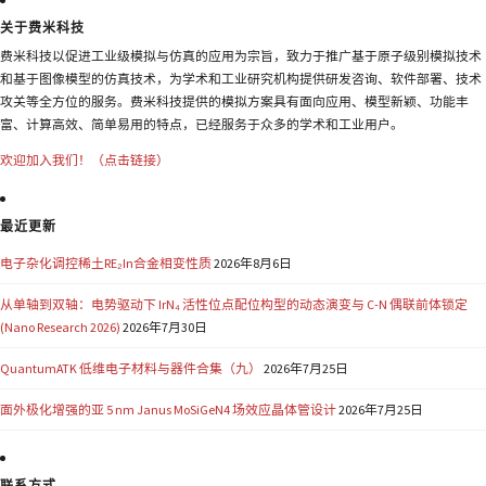
关于费米科技
费米科技以促进工业级模拟与仿真的应用为宗旨，致力于推广基于原子级别模拟技术
和基于图像模型的仿真技术，为学术和工业研究机构提供研发咨询、软件部署、技术
攻关等全方位的服务。费米科技提供的模拟方案具有面向应用、模型新颖、功能丰
富、计算高效、简单易用的特点，已经服务于众多的学术和工业用户。
欢迎加入我们！（点击链接）
最近更新
电子杂化调控稀土RE₂In合金相变性质
2026年8月6日
从单轴到双轴：电势驱动下 IrN₄ 活性位点配位构型的动态演变与 C-N 偶联前体锁定
(Nano Research 2026)
2026年7月30日
QuantumATK 低维电子材料与器件合集（九）
2026年7月25日
面外极化增强的亚 5 nm Janus MoSiGeN4 场效应晶体管设计
2026年7月25日
联系方式