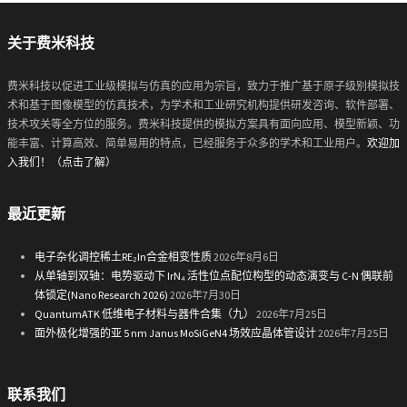
关于费米科技
费米科技以促进工业级模拟与仿真的应用为宗旨，致力于推广基于原子级别模拟技
术和基于图像模型的仿真技术，为学术和工业研究机构提供研发咨询、软件部署、
技术攻关等全方位的服务。费米科技提供的模拟方案具有面向应用、模型新颖、功
能丰富、计算高效、简单易用的特点，已经服务于众多的学术和工业用户。
欢迎加
入我们！（点击了解）
最近更新
电子杂化调控稀土RE₂In合金相变性质
2026年8月6日
从单轴到双轴：电势驱动下 IrN₄ 活性位点配位构型的动态演变与 C-N 偶联前
体锁定(Nano Research 2026)
2026年7月30日
QuantumATK 低维电子材料与器件合集（九）
2026年7月25日
面外极化增强的亚 5 nm Janus MoSiGeN4 场效应晶体管设计
2026年7月25日
联系我们