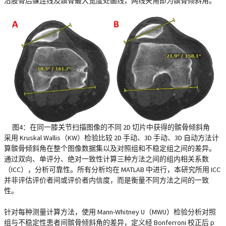
沿股骨后髁连线及髌骨最大宽度处画线，两线夹角即为髌骨倾斜角。
图4：在同一膝关节扫描图像的不同 2D 切片中获得的髌骨倾斜角
采用 Kruskal Wallis（KW）检验比较 2D 手动、3D 手动、3D 自动方法计
算髌骨倾斜角在整个图像数据集以及对照组和不稳定组之间的差异。
通过双向、单评分、绝对一致性计算三种方法之间的组内相关系数
（ICC），分析可靠性。所有分析均在 MATLAB 中进行，本研究所用 ICC
并非评估评价者间或评价者内信度，而是衡量不同方法之间的一致
性。
针对每种测量计算方法，使用 Mann-Whitney U（MWU）检验分析对照
组与不稳定性患者间髌骨倾斜角的差异，定义经 Bonferroni 校正后 p