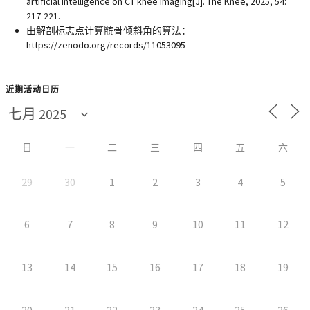
artificial intelligence on CT knee imaging[J]. The Knee, 2025, 54:
217-221.
由解剖标志点计算髌骨倾斜角的算法：
https://zenodo.org/records/11053095
近期活动日历
日
一
二
三
四
五
六
29
30
1
2
3
4
5
6
7
8
9
10
11
12
13
14
15
16
17
18
19
20
21
22
23
24
25
26