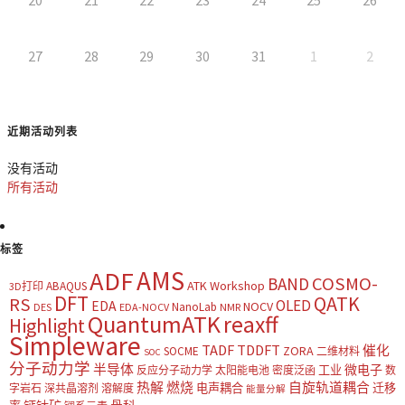
27
28
29
30
31
1
2
近期活动列表
没有活动
所有活动
标签
AMS
ADF
COSMO-
BAND
ATK Workshop
ABAQUS
3D打印
DFT
QATK
RS
OLED
EDA
NOCV
NanoLab
DES
EDA-NOCV
NMR
QuantumATK
reaxff
Highlight
Simpleware
TADF
TDDFT
催化
ZORA
SOCME
二维材料
SOC
分子动力学
半导体
微电子
工业
反应分子动力学
太阳能电池
密度泛函
数
热解
燃烧
自旋轨道耦合
电声耦合
迁移
字岩石
深共晶溶剂
溶解度
能量分解