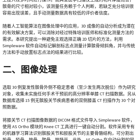
髌骨的尺寸相对较小，该测量任务赖于个人判断，若缺乏充分培训很
容易出现误差，且手动测量数据具有较低的评价者信度。
随着人工智能算法在图像处理中的应用，3D 成像的自动分析成为潜在
的有效解决方案，可以消除对经过特殊培训医师和标准化测量方法的
需求。本研究提出一种避免主观选择正确 2D 切片的方法，利用
Simpleware 软件自动标记解剖标志点测量计算髌骨倾斜角，并与传统
方法和手动放置标志点法的结果进行比较。
二、图像处理
选取 30 例复发性髌骨外侧不稳定患者（至少发生两次脱位）作为研究
对象，收集未实施任何手术干预前的高分辨率单膝 CT 扫描数据。另从
数据库选择 15 例无髌股关节疾病患者的双侧膝盖 CT 扫描作为 30 个对
照数据。
将膝关节 CT 扫描图像数据的 DICOM 格式文件导入 Simpleware 软件，
使用 AS Ortho 模块的 Knee CT 工具进行一键自动分割。软件采用专有
的机器学习算法识别髌股关节和胫股关节的主要骨骼结构，可分割出
股骨、胫骨、腓骨、髌骨、腓肠豆。此外，AS Ortho 在自动分割的同