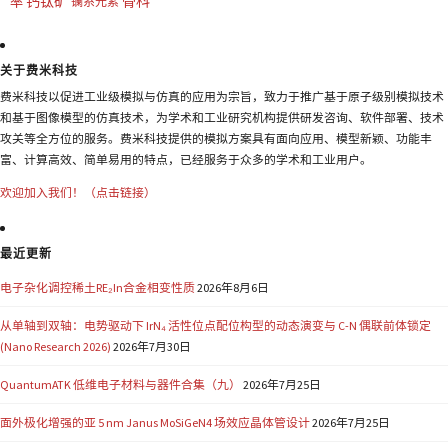
钙钛矿
骨科
率
镧系元素
关于费米科技
费米科技以促进工业级模拟与仿真的应用为宗旨，致力于推广基于原子级别模拟技术
和基于图像模型的仿真技术，为学术和工业研究机构提供研发咨询、软件部署、技术
攻关等全方位的服务。费米科技提供的模拟方案具有面向应用、模型新颖、功能丰
富、计算高效、简单易用的特点，已经服务于众多的学术和工业用户。
欢迎加入我们！（点击链接）
最近更新
电子杂化调控稀土RE₂In合金相变性质
2026年8月6日
从单轴到双轴：电势驱动下 IrN₄ 活性位点配位构型的动态演变与 C-N 偶联前体锁定
(Nano Research 2026)
2026年7月30日
QuantumATK 低维电子材料与器件合集（九）
2026年7月25日
面外极化增强的亚 5 nm Janus MoSiGeN4 场效应晶体管设计
2026年7月25日