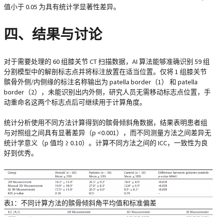
值小于 0.05 为具有统计学显著性差异。
四、结果与讨论
对于需要处理的 60 组膝关节 CT 扫描数据，AI 算法能够准确识别 59 组
分割模型中的解剖标志点并将标注放置在适当位置。仅将 1 组膝关节
髌骨外侧/内侧缘的标注名称输出为 patella border（1） 和 patella
border（2），未能识别出内外侧，研究人员无需移动标志点位置，手
动重命名这两个标志点后可继续用于计算角度。
统计分析使用不同方法计算得到的髌骨倾斜角数据，结果表明患者组
与对照组之间具有显著差异（p <0.001），而不同测量方法之间差异无
统计学意义（p 值均 ≥ 0.10）。计算不同方法之间的 ICC，一致性为良
好到优秀。
表1：不同计算方法的髌骨倾斜角平均值和标准偏差