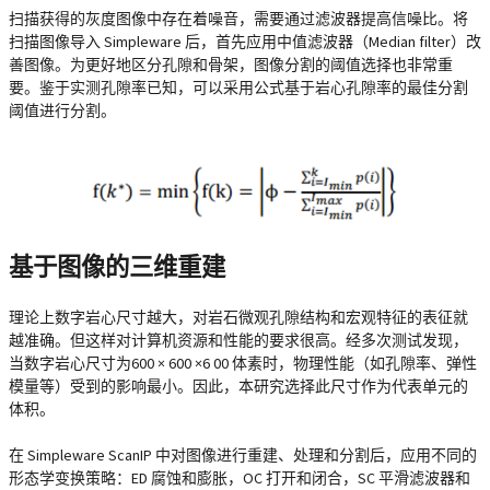
扫描获得的灰度图像中存在着噪音，需要通过滤波器提高信噪比。将
扫描图像导入 Simpleware 后，首先应用中值滤波器（Median filter）改
善图像。为更好地区分孔隙和骨架，图像分割的阈值选择也非常重
要。鉴于实测孔隙率已知，可以采用公式基于岩心孔隙率的最佳分割
阈值进行分割。
基于图像的三维重建
理论上数字岩心尺寸越大，对岩石微观孔隙结构和宏观特征的表征就
越准确。但这样对计算机资源和性能的要求很高。经多次测试发现，
当数字岩心尺寸为600 × 600 ×6 00 体素时，物理性能（如孔隙率、弹性
模量等）受到的影响最小。因此，本研究选择此尺寸作为代表单元的
体积。
在 Simpleware ScanIP 中对图像进行重建、处理和分割后，应用不同的
形态学变换策略：ED 腐蚀和膨胀，OC 打开和闭合，SC 平滑滤波器和