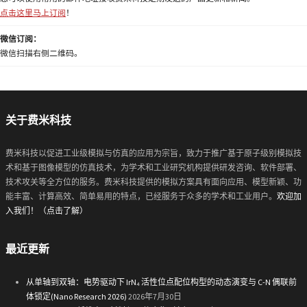
点击这里马上订阅
！
微信订阅：
微信扫描右侧二维码。
关于费米科技
费米科技以促进工业级模拟与仿真的应用为宗旨，致力于推广基于原子级别模拟技
术和基于图像模型的仿真技术，为学术和工业研究机构提供研发咨询、软件部署、
技术攻关等全方位的服务。费米科技提供的模拟方案具有面向应用、模型新颖、功
能丰富、计算高效、简单易用的特点，已经服务于众多的学术和工业用户。
欢迎加
入我们！（点击了解）
最近更新
从单轴到双轴：电势驱动下 IrN₄ 活性位点配位构型的动态演变与 C-N 偶联前
体锁定(Nano Research 2026)
2026年7月30日