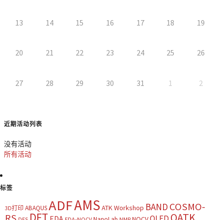
13
14
15
16
17
18
19
20
21
22
23
24
25
26
27
28
29
30
31
1
2
近期活动列表
没有活动
所有活动
标签
AMS
ADF
COSMO-
BAND
ATK Workshop
ABAQUS
3D打印
DFT
QATK
RS
OLED
EDA
NOCV
NanoLab
DES
EDA-NOCV
NMR