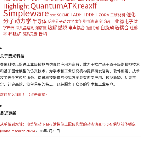
QuantumATK
reaxff
Highlight
Simpleware
TADF
TDDFT
催化
ZORA
SOCME
二维材料
SOC
分子动力学
半导体
微电子
工业
反应分子动力学
太阳能电池
密度泛函
数
热解
燃烧
自旋轨道耦合
电声耦合
迁移
字岩石
深共晶溶剂
溶解度
能量分解
钙钛矿
骨科
率
镧系元素
关于费米科技
费米科技以促进工业级模拟与仿真的应用为宗旨，致力于推广基于原子级别模拟技术
和基于图像模型的仿真技术，为学术和工业研究机构提供研发咨询、软件部署、技术
攻关等全方位的服务。费米科技提供的模拟方案具有面向应用、模型新颖、功能丰
富、计算高效、简单易用的特点，已经服务于众多的学术和工业用户。
欢迎加入我们！（点击链接）
最近更新
从单轴到双轴：电势驱动下 IrN₄ 活性位点配位构型的动态演变与 C-N 偶联前体锁定
(Nano Research 2026)
2026年7月30日