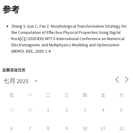
参考
Zhang Y, Guo C, Fan Z. Morphological Transformation Strategy for
the Computation of Effective Physical Properties Using Digital
Rock[C]//2020 IEEE MTT-S International Conference on Numerical
Electromagnetic and Multiphysics Modeling and Optimization
(NEMO). IEEE, 2020: 1-4.
近期活动日历
日
一
二
三
四
五
六
29
30
1
2
3
4
5
6
7
8
9
10
11
12