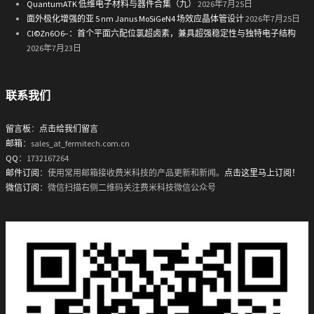
QuantumATK 低维电子材料与器件合集（九）
2026年7月25日
面外极化增强的亚 5 nm Janus MoSiGeN4 场效应晶体管设计
2026年7月25日
Cl©Zn6O6−：首个平面六配位氯超卤素，兼具超强稳定性与独特电子结构
2026年7月23日
联系我们
留言板
：
点击给我们留言
邮箱
：sales_at_fermitech.com.cn
QQ
：1732167264
邮件订阅
：使用常用邮箱接收费米科技的产品更新和新闻。
点击这里马上订阅！
微信订阅
：微信扫描右侧二维码关注费米科技微信公众号