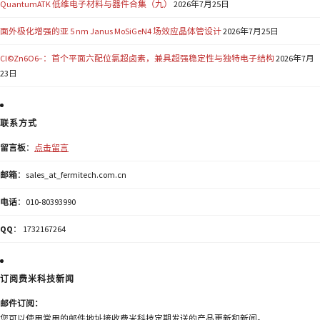
QuantumATK 低维电子材料与器件合集（九）
2026年7月25日
面外极化增强的亚 5 nm Janus MoSiGeN4 场效应晶体管设计
2026年7月25日
Cl©Zn6O6−：首个平面六配位氯超卤素，兼具超强稳定性与独特电子结构
2026年7月
23日
联系方式
留言板
：
点击留言
邮箱
：sales_at_fermitech.com.cn
电话
：010-80393990
QQ
： 1732167264
订阅费米科技新闻
邮件订阅：
您可以使用常用的邮件地址接收费米科技定期发送的产品更新和新闻。