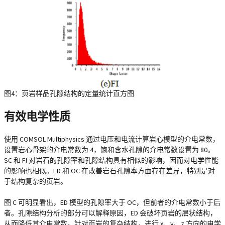
图4：页岩样品孔隙结构的定量统计直方图
有效电学性质
使用 COMSOL Multiphysics 通过电压和电流计算岩心模型的介电常数，
设置岩心骨架的介电常数为 4，饱和含水孔隙的介电常数设置为 80。
SC 和 FI 对岩石的孔隙率和孔隙结构具有相似的影响，因而对电学性能
的影响也相似。ED 和 OC 在改善岩石孔隙率方面存在差异，特别是对
于结构复杂的页岩。
图 C 可明显看出，ED 模型的孔隙率大于 OC，但前者的介电常数小于后
者。孔隙结构分析的部分可以解释原因，ED 会破坏页岩的层状结构，
从而降低其介电常数。针对页岩的复杂结构，进行 x、y、z 方向的电学