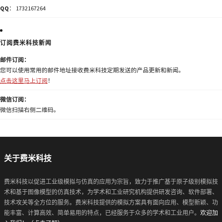
QQ
： 1732167264
订阅费米科技新闻
邮件订阅：
您可以使用常用的邮件地址接收费米科技定期发送的产品更新和新闻。
点击这里马上订阅
！
微信订阅：
微信扫描右侧二维码。
关于费米科技
费米科技以促进工业级模拟与仿真的应用为宗旨，致力于推广基于原子级别模拟技
术和基于图像模型的仿真技术，为学术和工业研究机构提供研发咨询、软件部署、
技术攻关等全方位的服务。费米科技提供的模拟方案具有面向应用、模型新颖、功
能丰富、计算高效、简单易用的特点，已经服务于众多的学术和工业用户。
欢迎加