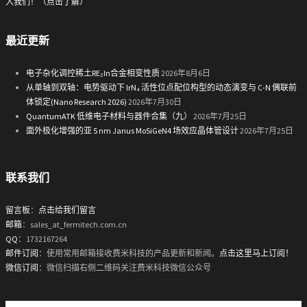
入我们！（点击了解）
最近更新
电子杂化调控稀土RE₂In合金相变性质
2026年8月6日
从单轴到双轴：电势驱动下 IrN₄ 活性位点配位构型的动态演变与 C-N 偶联前
体锁定(Nano Research 2026)
2026年7月30日
QuantumATK 低维电子材料与器件合集（九）
2026年7月25日
面外极化增强的亚 5 nm Janus MoSiGeN4 场效应晶体管设计
2026年7月25日
联系我们
留言板
：
点击给我们留言
邮箱
：sales_at_fermitech.com.cn
QQ
：1732167264
邮件订阅
：使用常用邮箱接收费米科技的产品更新和新闻。
点击这里马上订阅！
微信订阅
：微信扫描右侧二维码关注费米科技微信公众号