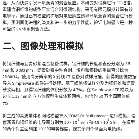
温，从而快速引发环氧沥青的聚合反应。本研究对试样进行 CT 扫描，
重建含钢纤维的成型压实混合料微观结构，采用有限元模拟计算有效
电导率。通过已有模型的扩展对电磁感应诱导环氧沥青的聚合进行模
拟，预测固化进程的演变和进一步的力学性能，验证电磁感应是一种
可靠的 EA 体系聚合方法。
二、图像处理和模拟
将钢纤维与沥青砂浆混合制备试样，钢纤维的长度和直径分别为 2.5
mm 和 0.083 mm，沥青砂浆中粘合剂、填料和细砂的重量百分比为
28:38:34。使用高分辨率的 X 射线 CT 设备对试样扫描，获得的图像数据
导入 Simpleware 软件进行处理。基于阈值将试样分割为钢纤维和沥青
砂浆两相，测得钢纤维的体积分数为 4.7%。在 Simpleware FE 模块为
边长 1.18 mm 的立方体模型生成体积网格，包含约 50 万个四面体单
元。
将生成的高质量体积网格模型导入 COMSOL Multiphysics 进行模拟，设
-6
6
置沥青和钢纤维的电导率分别为 10 × 10
S/m 和 4.8 × 10
S/m。在模型
的两个对立面施加 10 V 的电势梯度，视其余四个侧面为电绝缘。