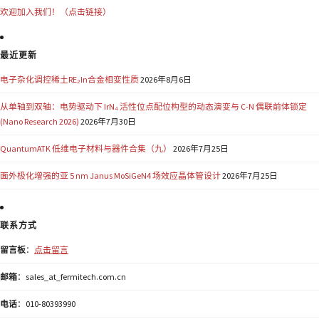
欢迎加入我们！（点击链接）
最近更新
电子杂化调控稀土RE₂In合金相变性质
2026年8月6日
从单轴到双轴：电势驱动下 IrN₄ 活性位点配位构型的动态演变与 C-N 偶联前体锁定
(Nano Research 2026)
2026年7月30日
QuantumATK 低维电子材料与器件合集（九）
2026年7月25日
面外极化增强的亚 5 nm Janus MoSiGeN4 场效应晶体管设计
2026年7月25日
联系方式
留言板
：
点击留言
邮箱
：sales_at_fermitech.com.cn
电话
：010-80393990