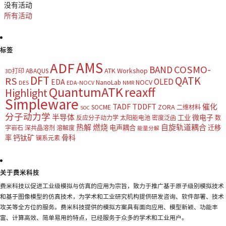
没有活动
所有活动
标签
AMS
ADF
COSMO-
BAND
ATK Workshop
ABAQUS
3D打印
DFT
QATK
RS
OLED
EDA
NOCV
NanoLab
DES
EDA-NOCV
NMR
QuantumATK
reaxff
Highlight
Simpleware
TADF
TDDFT
催化
ZORA
SOCME
二维材料
SOC
分子动力学
半导体
微电子
工业
反应分子动力学
太阳能电池
密度泛函
数
热解
燃烧
自旋轨道耦合
电声耦合
迁移
字岩石
深共晶溶剂
溶解度
能量分解
钙钛矿
骨科
率
镧系元素
关于费米科技
费米科技以促进工业级模拟与仿真的应用为宗旨，致力于推广基于原子级别模拟技术
和基于图像模型的仿真技术，为学术和工业研究机构提供研发咨询、软件部署、技术
攻关等全方位的服务。费米科技提供的模拟方案具有面向应用、模型新颖、功能丰
富、计算高效、简单易用的特点，已经服务于众多的学术和工业用户。