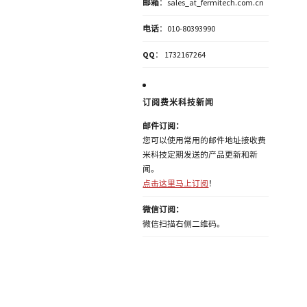
邮箱
：sales_at_fermitech.com.cn
电话
：010-80393990
QQ
： 1732167264
订阅费米科技新闻
邮件订阅：
您可以使用常用的邮件地址接收费
米科技定期发送的产品更新和新
闻。
点击这里马上订阅
！
微信订阅：
微信扫描右侧二维码。