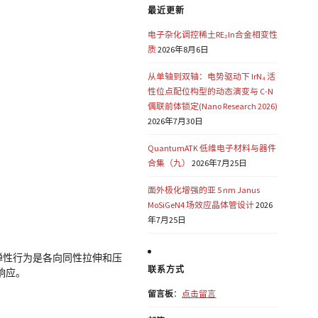
最近更新
电子杂化调控稀土RE₂In合金相变性
质
2026年8月6日
从单轴到双轴：电势驱动下 IrN₄ 活
性位点配位构型的动态演变与 C-N
偶联前体锁定(Nano Research 2026)
2026年7月30日
QuantumATK 低维电子材料与器件
合集（九）
2026年7月25日
。
面外极化增强的亚 5 nm Janus
MoSiGeN4 场效应晶体管设计
2026
年7月25日
非弹性行为是各向同性拉伸和压
联系方式
响应。
留言板
：
点击留言