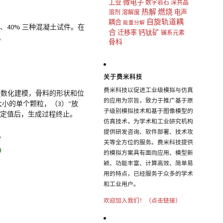
微电子
工业
数字岩石
深共晶
热解
燃烧
电声
溶剂
溶解度
自旋轨道耦
耦合
能量分解
0%、40% 三种混凝土试件。在
合
钙钛矿
迁移率
镧系元素
。
骨科
关于费米科技
费米科技以促进工业级模拟与仿真
的参数化建模，骨料的形状和位
的应用为宗旨，致力于推广基于原
小的单个颗粒，（3）“放
子级别模拟技术和基于图像模型的
指定值后，生成过程终止。
仿真技术，为学术和工业研究机构
提供研发咨询、软件部署、技术攻
关等全方位的服务。费米科技提供
的模拟方案具有面向应用、模型新
颖、功能丰富、计算高效、简单易
用的特点，已经服务于众多的学术
和工业用户。
欢迎加入我们！（点击链接）