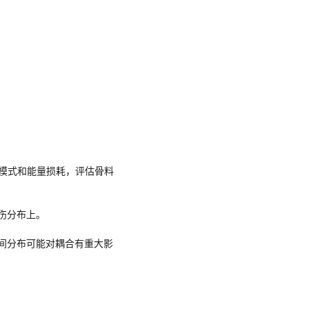
坏模式和能量损耗，评估骨料
伤分布上。
间分布可能对耦合有重大影