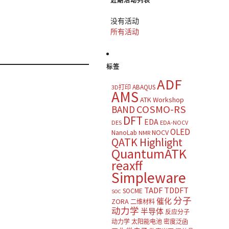
近期活动列表
没有活动
所有活动
标签
ADF
ABAQUS
3D打印
AMS
ATK Workshop
COSMO-RS
BAND
DFT
EDA
DES
EDA-NOCV
OLED
NOCV
NanoLab
NMR
QATK Highlight
QuantumATK
reaxff
Simpleware
TADF
TDDFT
SOCME
SOC
分子
催化
ZORA
二维材料
动力学
半导体
反应分子
动力学
太阳能电池
密度泛函