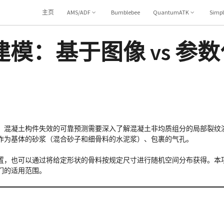
主页
AMS/ADF
Bumblebee
QuantumATK
Simp
模：基于图像 vs 参数
。混凝土构件失效的可靠预测需要深入了解混凝土非均质组分的局部裂纹
作为基体的砂浆（混合砂子和细骨料的水泥浆）、包裹的气孔。
置，也可以通过将给定形状的骨料按规定尺寸进行随机空间分布获得。本
们的适用范围。