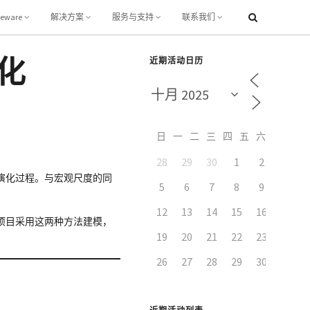
leware
解决方案
服务与支持
联系我们
化
近期活动日历
日
一
二
三
四
五
六
28
29
30
1
2
3
演化过程。与宏观尺度的同
5
6
7
8
9
10
12
13
14
15
16
17
项目采用这两种方法建模，
19
20
21
22
23
24
26
27
28
29
30
31