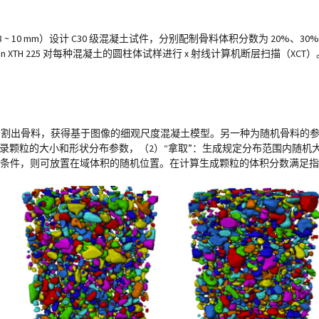
.3 ~ 10 mm）设计 C30 级混凝土试件，分别配制骨料体积分数为 20%、3
ikon XTH 225 对每种混凝土的圆柱体试样进行 x 射线计算机断层扫描（XCT）
模型并分割出骨料，获得基于图像的细观尺度混凝土模型。另一种为随机骨料
录颗粒的大小和形状分布参数，（2）“拿取”：生成规定分布范围内随机大
交条件，则可放置在域体积的随机位置。在计算生成颗粒的体积分数满足