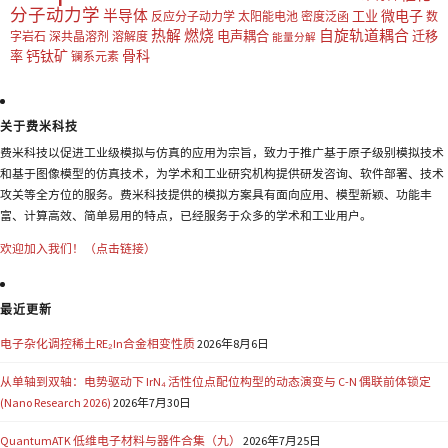
分子动力学
半导体
微电子
工业
反应分子动力学
太阳能电池
密度泛函
数
热解
燃烧
自旋轨道耦合
电声耦合
迁移
字岩石
深共晶溶剂
溶解度
能量分解
钙钛矿
骨科
率
镧系元素
关于费米科技
费米科技以促进工业级模拟与仿真的应用为宗旨，致力于推广基于原子级别模拟技术
和基于图像模型的仿真技术，为学术和工业研究机构提供研发咨询、软件部署、技术
攻关等全方位的服务。费米科技提供的模拟方案具有面向应用、模型新颖、功能丰
富、计算高效、简单易用的特点，已经服务于众多的学术和工业用户。
欢迎加入我们！（点击链接）
最近更新
电子杂化调控稀土RE₂In合金相变性质
2026年8月6日
从单轴到双轴：电势驱动下 IrN₄ 活性位点配位构型的动态演变与 C-N 偶联前体锁定
(Nano Research 2026)
2026年7月30日
QuantumATK 低维电子材料与器件合集（九）
2026年7月25日