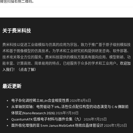
微信扫描右侧二维码。
关于费米科技
费米科技以促进工业级模拟与仿真的应用为宗旨，致力于推广基于原子级别模拟技
术和基于图像模型的仿真技术，为学术和工业研究机构提供研发咨询、软件部署、
技术攻关等全方位的服务。费米科技提供的模拟方案具有面向应用、模型新颖、功
能丰富、计算高效、简单易用的特点，已经服务于众多的学术和工业用户。
欢迎加
入我们！（点击了解）
最近更新
电子杂化调控稀土RE₂In合金相变性质
2026年8月6日
从单轴到双轴：电势驱动下 IrN₄ 活性位点配位构型的动态演变与 C-N 偶联前
体锁定(Nano Research 2026)
2026年7月30日
QuantumATK 低维电子材料与器件合集（九）
2026年7月25日
面外极化增强的亚 5 nm Janus MoSiGeN4 场效应晶体管设计
2026年7月25日