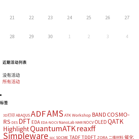
21
22
23
24
25
26
27
28
29
30
1
2
3
4
近期活动列表
没有活动
所有活动
标签
AMS
ADF
COSMO-
BAND
ATK Workshop
ABAQUS
3D打印
DFT
QATK
RS
OLED
EDA
NOCV
NanoLab
DES
EDA-NOCV
NMR
QuantumATK
reaxff
Highlight
Simpleware
TADF
TDDFT
催化
ZORA
SOCME
二维材料
SOC