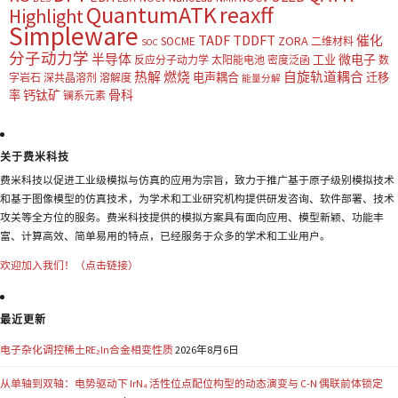
QuantumATK
reaxff
Highlight
Simpleware
TADF
TDDFT
催化
ZORA
SOCME
二维材料
SOC
分子动力学
半导体
微电子
工业
反应分子动力学
太阳能电池
密度泛函
数
热解
燃烧
自旋轨道耦合
电声耦合
迁移
字岩石
深共晶溶剂
溶解度
能量分解
钙钛矿
骨科
率
镧系元素
关于费米科技
费米科技以促进工业级模拟与仿真的应用为宗旨，致力于推广基于原子级别模拟技术
和基于图像模型的仿真技术，为学术和工业研究机构提供研发咨询、软件部署、技术
攻关等全方位的服务。费米科技提供的模拟方案具有面向应用、模型新颖、功能丰
富、计算高效、简单易用的特点，已经服务于众多的学术和工业用户。
欢迎加入我们！（点击链接）
最近更新
电子杂化调控稀土RE₂In合金相变性质
2026年8月6日
从单轴到双轴：电势驱动下 IrN₄ 活性位点配位构型的动态演变与 C-N 偶联前体锁定