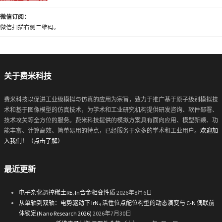
微信订阅：
微信扫描右侧二维码。
关于费米科技
费米科技以促进工业级模拟与仿真的应用为宗旨，致力于推广基于原子级别模拟技
术和基于图像模型的仿真技术，为学术和工业研究机构提供研发咨询、软件部署、
技术攻关等全方位的服务。费米科技提供的模拟方案具有面向应用、模型新颖、功
能丰富、计算高效、简单易用的特点，已经服务于众多的学术和工业用户。
欢迎加
入我们！（点击了解）
最近更新
电子杂化调控稀土RE₂In合金相变性质
2026年8月6日
从单轴到双轴：电势驱动下 IrN₄ 活性位点配位构型的动态演变与 C-N 偶联前
体锁定(Nano Research 2026)
2026年7月30日