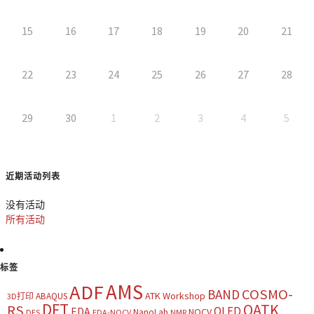
15
16
17
18
19
20
21
22
23
24
25
26
27
28
29
30
1
2
3
4
5
近期活动列表
没有活动
所有活动
标签
AMS
ADF
COSMO-
BAND
ATK Workshop
ABAQUS
3D打印
DFT
QATK
RS
OLED
EDA
NOCV
NanoLab
DES
EDA-NOCV
NMR