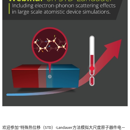
欢迎参加“特殊热位移（STD）-Landauer方法模拟大尺度原子器件电－