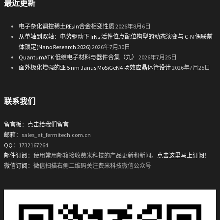
最近更新
电子杂化调控稀土RE₂In合金相变性质
2026年8月6日
从单轴到双轴：电势驱动下 IrN₄ 活性位点配位构型的动态演变与 C-N 偶联前
体锁定(Nano Research 2026)
2026年7月30日
QuantumATK 低维电子材料与器件合集（九）
2026年7月25日
面外极化增强的亚 5 nm Janus MoSiGeN4 场效应晶体管设计
2026年7月25日
联系我们
留言板
：
点击给我们留言
邮箱
：sales_at_fermitech.com.cn
QQ
：1732167264
邮件订阅
：使用常用邮箱接收费米科技的产品更新和新闻。
点击这里马上订阅！
微信订阅
：微信扫描右侧二维码关注费米科技微信公众号