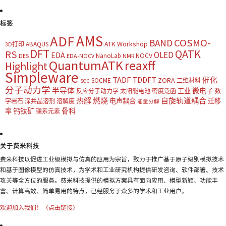
标签
AMS
ADF
COSMO-
BAND
ATK Workshop
ABAQUS
3D打印
DFT
QATK
RS
OLED
EDA
NOCV
NanoLab
DES
EDA-NOCV
NMR
QuantumATK
reaxff
Highlight
Simpleware
TADF
TDDFT
催化
ZORA
SOCME
二维材料
SOC
分子动力学
半导体
微电子
工业
反应分子动力学
太阳能电池
密度泛函
数
热解
燃烧
自旋轨道耦合
电声耦合
迁移
字岩石
深共晶溶剂
溶解度
能量分解
钙钛矿
骨科
率
镧系元素
关于费米科技
费米科技以促进工业级模拟与仿真的应用为宗旨，致力于推广基于原子级别模拟技术
和基于图像模型的仿真技术，为学术和工业研究机构提供研发咨询、软件部署、技术
攻关等全方位的服务。费米科技提供的模拟方案具有面向应用、模型新颖、功能丰
富、计算高效、简单易用的特点，已经服务于众多的学术和工业用户。
欢迎加入我们！（点击链接）