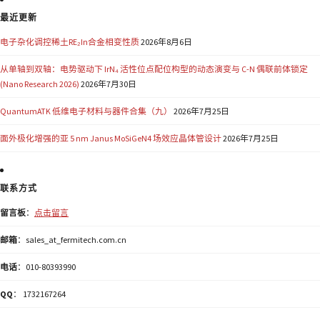
最近更新
电子杂化调控稀土RE₂In合金相变性质
2026年8月6日
从单轴到双轴：电势驱动下 IrN₄ 活性位点配位构型的动态演变与 C-N 偶联前体锁定
(Nano Research 2026)
2026年7月30日
QuantumATK 低维电子材料与器件合集（九）
2026年7月25日
面外极化增强的亚 5 nm Janus MoSiGeN4 场效应晶体管设计
2026年7月25日
联系方式
留言板
：
点击留言
邮箱
：sales_at_fermitech.com.cn
电话
：010-80393990
QQ
： 1732167264