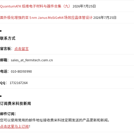
QuantumATK 低维电子材料与器件合集（九）
2026年7月25日
面外极化增强的亚 5 nm Janus MoSiGeN4 场效应晶体管设计
2026年7月25日
联系方式
留言板
：
点击留言
邮箱
：sales_at_fermitech.com.cn
电话
：010-80393990
QQ
： 1732167264
订阅费米科技新闻
邮件订阅：
您可以使用常用的邮件地址接收费米科技定期发送的产品更新和新闻。
点击这里马上订阅
！