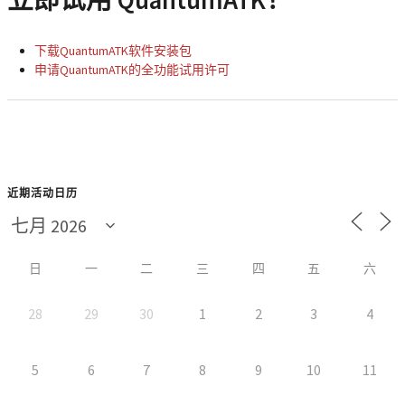
立即试用 QuantumATK！
下载QuantumATK软件安装包
申请QuantumATK的全功能试用许可
近期活动日历
日
一
二
三
四
五
六
28
29
30
1
2
3
4
5
6
7
8
9
10
11