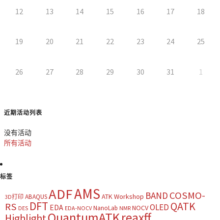
12
13
14
15
16
17
18
19
20
21
22
23
24
25
26
27
28
29
30
31
1
近期活动列表
没有活动
所有活动
标签
AMS
ADF
COSMO-
BAND
ATK Workshop
ABAQUS
3D打印
DFT
QATK
RS
OLED
EDA
NOCV
NanoLab
DES
EDA-NOCV
NMR
QuantumATK
reaxff
Highlight