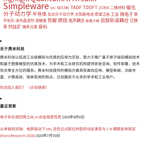
Simpleware
TADF
TDDFT
催化
ZORA
SOCME
二维材料
SOC
分子动力学
半导体
微电子
工业
反应分子动力学
太阳能电池
密度泛函
数
热解
燃烧
自旋轨道耦合
电声耦合
迁移
字岩石
深共晶溶剂
溶解度
能量分解
钙钛矿
骨科
率
镧系元素
关于费米科技
费米科技以促进工业级模拟与仿真的应用为宗旨，致力于推广基于原子级别模拟技术
和基于图像模型的仿真技术，为学术和工业研究机构提供研发咨询、软件部署、技术
攻关等全方位的服务。费米科技提供的模拟方案具有面向应用、模型新颖、功能丰
富、计算高效、简单易用的特点，已经服务于众多的学术和工业用户。
欢迎加入我们！（点击链接）
最近更新
电子杂化调控稀土RE₂In合金相变性质
2026年8月6日
从单轴到双轴：电势驱动下 IrN₄ 活性位点配位构型的动态演变与 C-N 偶联前体锁定
(Nano Research 2026)
2026年7月30日