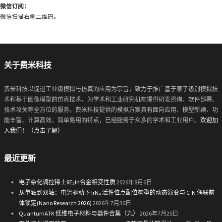
微信订阅：
微信扫描右侧二维码。
关于费米科技
费米科技以促进工业级模拟与仿真的应用为宗旨，致力于推广基于原子级别模拟技
术和基于图像模型的仿真技术，为学术和工业研究机构提供研发咨询、软件部署、
技术攻关等全方位的服务。费米科技提供的模拟方案具有面向应用、模型新颖、功
能丰富、计算高效、简单易用的特点，已经服务于众多的学术和工业用户。
欢迎加
入我们！（点击了解）
最近更新
电子杂化调控稀土RE₂In合金相变性质
2026年8月6日
从单轴到双轴：电势驱动下 IrN₄ 活性位点配位构型的动态演变与 C-N 偶联前
体锁定(Nano Research 2026)
2026年7月30日
QuantumATK 低维电子材料与器件合集（九）
2026年7月25日