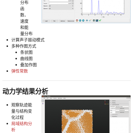
分布
函
数、
速度
和能
量分布
计算声子振动模式
多种作图方式
条状图
曲线图
叠加作图
弹性常数
动力学结果分析
观察轨迹能
量与结构变
化过程
局域结构分
析