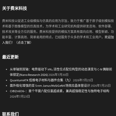
关于费米科技
费米科技以促进工业级模拟与仿真的应用为宗旨，致力于推广基于原子级别模拟技
术和基于图像模型的仿真技术，为学术和工业研究机构提供研发咨询、软件部署、
技术攻关等全方位的服务。费米科技提供的模拟方案具有面向应用、模型新颖、功
能丰富、计算高效、简单易用的特点，已经服务于众多的学术和工业用户。
欢迎加
入我们！（点击了解）
最近更新
从单轴到双轴：电势驱动下 IrN₄ 活性位点配位构型的动态演变与 C-N 偶联前
体锁定(Nano Research 2026)
2026年7月30日
QuantumATK 低维电子材料与器件合集（九）
2026年7月25日
面外极化增强的亚 5 nm Janus MoSiGeN4 场效应晶体管设计
2026年7月25日
Cl©Zn6O6−：首个平面六配位氯超卤素，兼具超强稳定性与独特电子结构
2026年7月23日
联系我们