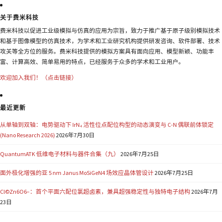
关于费米科技
费米科技以促进工业级模拟与仿真的应用为宗旨，致力于推广基于原子级别模拟技术
和基于图像模型的仿真技术，为学术和工业研究机构提供研发咨询、软件部署、技术
攻关等全方位的服务。费米科技提供的模拟方案具有面向应用、模型新颖、功能丰
富、计算高效、简单易用的特点，已经服务于众多的学术和工业用户。
欢迎加入我们！（点击链接）
最近更新
从单轴到双轴：电势驱动下 IrN₄ 活性位点配位构型的动态演变与 C-N 偶联前体锁定
(Nano Research 2026)
2026年7月30日
QuantumATK 低维电子材料与器件合集（九）
2026年7月25日
面外极化增强的亚 5 nm Janus MoSiGeN4 场效应晶体管设计
2026年7月25日
Cl©Zn6O6−：首个平面六配位氯超卤素，兼具超强稳定性与独特电子结构
2026年7月
23日