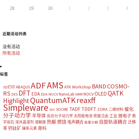
28
29
30
1
2
3
4
近期活动列表
没有活动
所有活动
标签
AMS
ADF
COSMO-
BAND
ATK Workshop
ABAQUS
3D打印
DFT
QATK
RS
OLED
EDA
NOCV
NanoLab
DES
EDA-NOCV
NMR
QuantumATK
reaxff
Highlight
Simpleware
TADF
TDDFT
催化
ZORA
SOCME
二维材料
SOC
分子动力学
半导体
微电子
工业
反应分子动力学
太阳能电池
密度泛函
数
热解
燃烧
自旋轨道耦合
电声耦合
迁移
字岩石
深共晶溶剂
溶解度
能量分解
钙钛矿
骨科
率
镧系元素