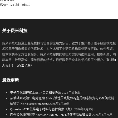
微信扫描右侧二维码。
关于费米科技
费米科技以促进工业级模拟与仿真的应用为宗旨，致力于推广基于原子级别模拟技
术和基于图像模型的仿真技术，为学术和工业研究机构提供研发咨询、软件部署、
技术攻关等全方位的服务。费米科技提供的模拟方案具有面向应用、模型新颖、功
能丰富、计算高效、简单易用的特点，已经服务于众多的学术和工业用户。
欢迎加
入我们！（点击了解）
最近更新
电子杂化调控稀土RE₂In合金相变性质
2026年8月6日
从单轴到双轴：电势驱动下 IrN₄ 活性位点配位构型的动态演变与 C-N 偶联前
体锁定(Nano Research 2026)
2026年7月30日
QuantumATK 低维电子材料与器件合集（九）
2026年7月25日
面外极化增强的亚 5 nm Janus MoSiGeN4 场效应晶体管设计
2026年7月25日