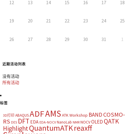
12
13
14
15
16
17
18
19
20
21
22
23
24
25
26
27
28
29
30
31
1
近期活动列表
没有活动
所有活动
标签
AMS
ADF
COSMO-
BAND
ATK Workshop
ABAQUS
3D打印
DFT
QATK
RS
OLED
EDA
NOCV
NanoLab
DES
EDA-NOCV
NMR
QuantumATK
reaxff
Highlight