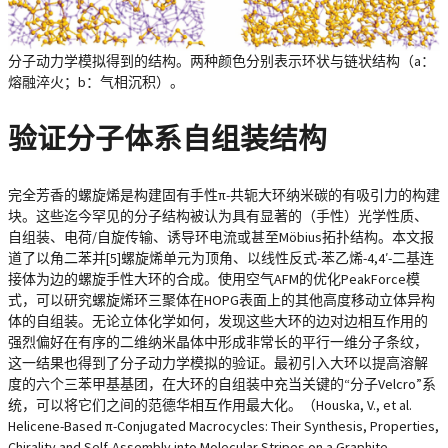
分子动力学模拟得到的结构。两种颜色分别表示环状与链状结构（a：
熔融淬火；b：气相沉积）。
验证分子体系自组装结构
完全芳香的螺旋烯是构建固有手性π-共轭大环纳米碳的有吸引力的构建
块。这些迄今罕见的分子结构被认为具有显著的（手性）光学性质、
自组装、电荷/自旋传输、诱导环电流或甚至Möbius拓扑结构。本文报
道了以角二苯并[5]螺旋烯单元为顶角、以线性反式-苯乙烯-4,4′-二基连
接体为边的螺旋手性大环的合成。使用空气AFM的优化PeakForce模
式，可以研究螺旋烯环三聚体在HOPG表面上的其他高度移动立体异构
体的自组装。无论立体化学如何，发现这些大环的边对边相互作用的
强烈偏好在有序的二维纳米晶体中形成非常长的平行一维分子条纹，
这一结果也得到了分子动力学模拟的验证。最初引入大环以提高溶解
度的六个三苯甲基基团，在大环的自组装中充当关键的“分子Velcro”系
统，可以将它们之间的范德华相互作用最大化。（Houska, V., et al.
Helicene-Based π-Conjugated Macrocycles: Their Synthesis, Properties,
Chirality and Self-Assembly into Molecular Stripes on a Graphite