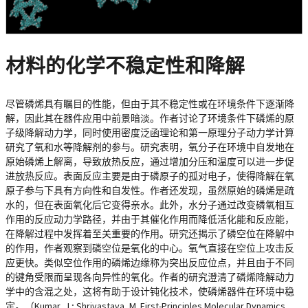
材料的化学不稳定性和降解
尽管磷烯具有瞩目的性能，但由于其不稳定性或在环境条件下逐渐降
解，因此其在器件应用中前景暗淡。作者讨论了环境条件下磷烯的原
子级降解动力学，同时使用密度泛函理论和第一原理分子动力学计算
研究了氧和水等降解剂的参与。研究表明，氧分子在环境中自发地在
原始磷烯上解离，导致放热反应，通过增加分压和温度可以进一步促
进放热反应。表面反应主要是由于磷原子的孤对电子，使得降解在氧
原子参与下具有方向性和自发性。作者还发现，虽然原始的磷烯是疏
水的，但在表面氧化后它变得亲水。此外，水分子通过改变磷氧相互
作用的反应动力学路径，并由于其催化作用而降低活化能和反应能，
在降解过程中发挥着至关重要的作用。研究还揭示了磷空位在降解中
的作用，作者观察到磷空位是氧化的中心。氧气直接在空位上攻击反
应更快。类似空位作用的磷烯边缘称为突出反应位点，并且由于不同
的键角受限而呈现各向异性的氧化。作者的研究澄清了磷烯降解动力
学中的含混之处，这将有助于设计钝化技术，使磷烯器件在环境中稳
定。（Kumar, J.; Shrivastava, M. First-Principles Molecular Dynamics