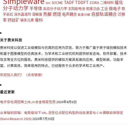
Simpleware
TADF
TDDFT
催化
ZORA
SOCME
二维材料
SOC
分子动力学
半导体
微电子
工业
反应分子动力学
太阳能电池
密度泛函
数
热解
燃烧
自旋轨道耦合
电声耦合
迁移
字岩石
深共晶溶剂
溶解度
能量分解
钙钛矿
骨科
率
镧系元素
关于费米科技
费米科技以促进工业级模拟与仿真的应用为宗旨，致力于推广基于原子级别模拟技术
和基于图像模型的仿真技术，为学术和工业研究机构提供研发咨询、软件部署、技术
攻关等全方位的服务。费米科技提供的模拟方案具有面向应用、模型新颖、功能丰
富、计算高效、简单易用的特点，已经服务于众多的学术和工业用户。
欢迎加入我们！（点击链接）
最近更新
电子杂化调控稀土RE₂In合金相变性质
2026年8月6日
从单轴到双轴：电势驱动下 IrN₄ 活性位点配位构型的动态演变与 C-N 偶联前体锁定
(Nano Research 2026)
2026年7月30日