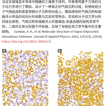
法证实玻璃态半导体中精确的三维原子排列，作者使用基于力场的分
子动力学进行了模拟，设计了一种真正的气相沉积过程，利用经验分
子气相组成和密度将硒分子沉积到衬底上。模拟得到的气相沉积和熔
融淬火样品的径向分布函数与实验非常吻合。实验和分子动力学分析
的结合表明，气相沉积和熔融淬火的玻璃态/非晶态硒的结构非常不
同，二者的主体分别基于环和链，反映了母相在热力学平衡中的主要
结构。（Goldan, A. H., et al. Molecular Structure of Vapor-Deposited
Amorphous Selenium. Journal of Applied Physics 2016, 120 (13), 135101.
https://doi.org/10.1063/1.4962315
）