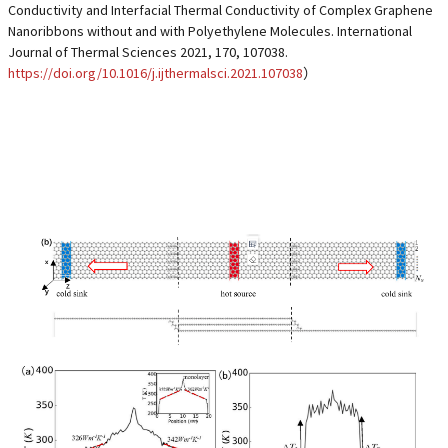
Conductivity and Interfacial Thermal Conductivity of Complex Graphene
Nanoribbons without and with Polyethylene Molecules. International
Journal of Thermal Sciences 2021, 170, 107038.
https://doi.org/10.1016/j.ijthermalsci.2021.107038
）