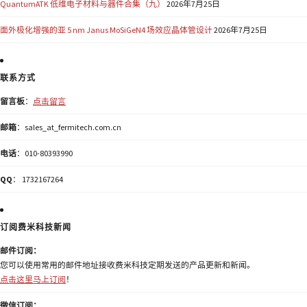
QuantumATK 低维电子材料与器件合集（九）
2026年7月25日
面外极化增强的亚 5 nm Janus MoSiGeN4 场效应晶体管设计
2026年7月25日
联系方式
留言板
：
点击留言
邮箱
：sales_at_fermitech.com.cn
电话
：010-80393990
QQ
： 1732167264
订阅费米科技新闻
邮件订阅：
您可以使用常用的邮件地址接收费米科技定期发送的产品更新和新闻。
点击这里马上订阅
！
微信订阅：