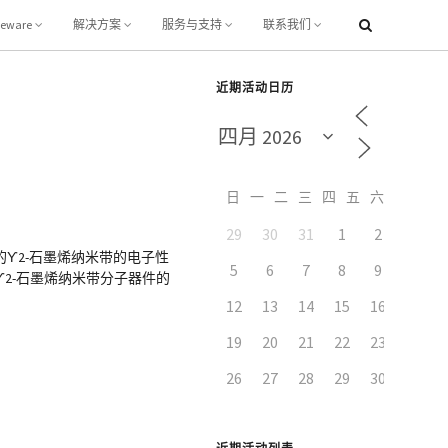
leware
解决方案
服务与支持
联系我们
）
近期活动日历
日
一
二
三
四
五
六
29
30
31
1
2
3
ϒ2-石墨烯纳米带的电子性
5
6
7
8
9
10
2-石墨烯纳米带分子器件的
12
13
14
15
16
17
19
20
21
22
23
24
26
27
28
29
30
1