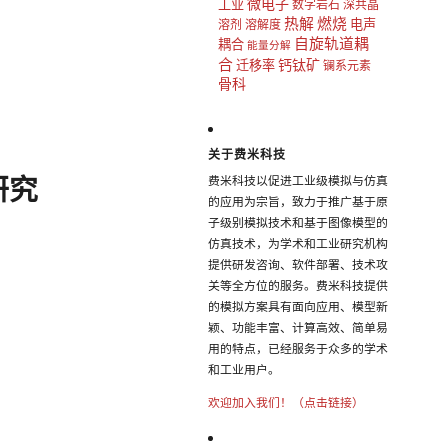
微电子
工业
数字岩石
深共晶
热解
燃烧
电声
溶剂
溶解度
自旋轨道耦
耦合
能量分解
合
钙钛矿
迁移率
镧系元素
骨科
关于费米科技
研究
费米科技以促进工业级模拟与仿真
的应用为宗旨，致力于推广基于原
子级别模拟技术和基于图像模型的
仿真技术，为学术和工业研究机构
提供研发咨询、软件部署、技术攻
关等全方位的服务。费米科技提供
的模拟方案具有面向应用、模型新
颖、功能丰富、计算高效、简单易
用的特点，已经服务于众多的学术
和工业用户。
欢迎加入我们！（点击链接）