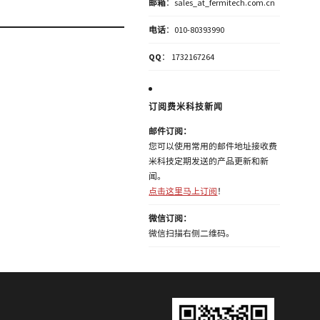
邮箱
：sales_at_fermitech.com.cn
电话
：010-80393990
QQ
： 1732167264
订阅费米科技新闻
邮件订阅：
您可以使用常用的邮件地址接收费
米科技定期发送的产品更新和新
闻。
点击这里马上订阅
！
微信订阅：
微信扫描右侧二维码。