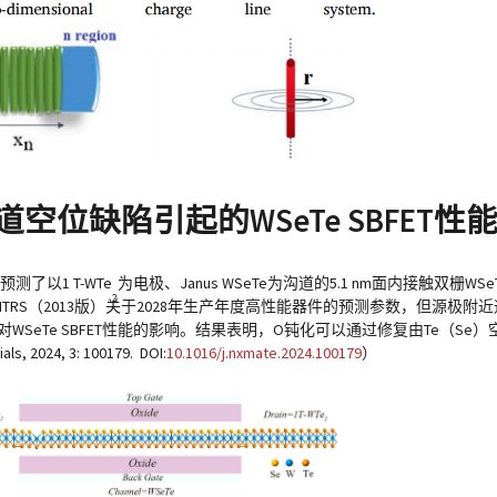
位缺陷引起的WSeTe SBFET性
了以1 T-WTe
为电极、Janus WSeTe为沟道的5.1 nm面内接触双栅
2
的性能符合ITRS（2013版）关于2028年生产年度高性能器件的预测参数，但源极
WSeTe SBFET性能的影响。结果表明，O钝化可以通过修复由Te（Se）
24, 3: 100179. DOI:
10.1016/j.nxmate.2024.100179
）