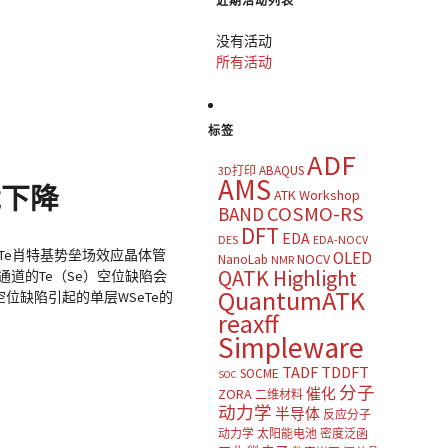
近期活动列表
没有活动
所有活动
标签
ADF
ABAQUS
3D打印
AMS
能下降
ATK Workshop
COSMO-RS
BAND
DFT
EDA
DES
EDA-NOCV
WSeTe肖特基势垒场效应晶体管
OLED
NOCV
NanoLab
NMR
QATK Highlight
附近通道的Te（Se）空位缺陷会
QuantumATK
空位缺陷引起的单层WSeTe的
reaxff
Simpleware
TADF
TDDFT
SOCME
SOC
分子
催化
ZORA
二维材料
动力学
半导体
反应分子
动力学
太阳能电池
密度泛函