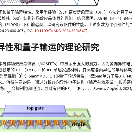
电子和量子输运特性。采用半经验（SE）密度泛函理论（DFT）方法计算了A
（GS）结构的场效应晶体管的性能。结果表明，AGNR（N = 4）的带隙值
（PLDOS）下和输运谱，以研究该器件的性能。上述参数为评价器件的
.23.400-407，DOI:
10.1109/TNANO.2024.3394547
）
各向异性和量子输运的理论研究
导体场效应晶体管（MOSFETs）中显示出强大的潜力，因为各向异性电
成稳定的B
X
（X = F、Cl和Br）单层家族材料，其高度各向异性的半导
4
4
高性能（HP）5nmmMOSFETs的量子输运特性。n型5nm单分子层B
X
MO
4
4
TRS要求。值得注意的是，通过分析各向异性电子结构（输运有效质量m
和态密
//
或m
会抑制饱和电流，导致有限的HP。（Physical Review Applied, 2024, 21
DOS