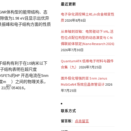
最近更新
GNR体构型的能带结构、态
电子杂化调控稀土RE₂In合金相变性
为1.98 eV且显示出优异
质
2026年8月6日
共振峰和电子结构方面的性质
从单轴到双轴：电势驱动下 IrN₄ 活
性位点配位构型的动态演变与 C-N
偶联前体锁定(Nano Research 2026)
2026年7月30日
QuantumATK 低维电子材料与器件
子结构有利于在10纳米以下
合集（九）
2026年7月25日
体电子结构表明在超尺度
SFETs的HP 开态电流在5nm
面外极化增强的亚 5 nm Janus
度m
）之间的物理关系，
MoSiGeN4 场效应晶体管设计
2026
DOS
(5): 054016，
年7月25日
联系方式
留言板
：
点击留言