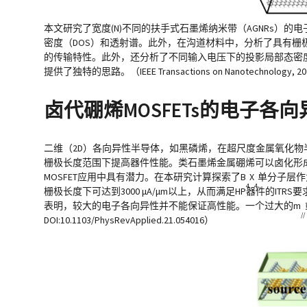
本文研究了宽度(N)不同的扶手式石墨烯纳米带（AGNRs）的
密度（DOS）和透射谱。此外，在沟道材料中，分析了具有栅极堆栈
的传输特性。此外，还分析了不同输入电压下的投影局部态密度
提供了独特的思路。（IEEE Transactions on Nanotechnology, 2024
卤代硼烯MOSFETs的电子
二维（2D）各向异性半导体，如黑磷烯，在超尺度金属氧化物半
栅极长度范围下提高器件性能。类石墨烯金属硼烯可以卤化形
MOSFET应用中具有潜力。在本研究计算探索了B
X
单分子层作为
4
4
栅极长度下可达到3000 μA/μm以上，从而满足HP器件的I
表明，较大的电子各向异性并不能保证高性能。一个过大的m
//
DOI:10.1103/PhysRevApplied.21.054016）